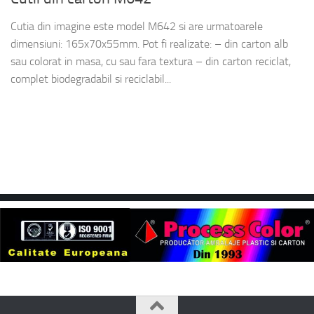
Cutia din imagine este model M642 si are urmatoarele
dimensiuni: 165x70x55mm. Pot fi realizate: – din carton alb
sau colorat in masa, cu sau fara textura – din carton reciclat,
complet biodegradabil si reciclabil...