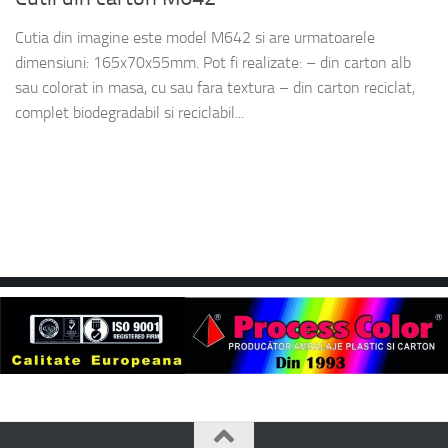
Cutia din imagine este model M642 si are urmatoarele
dimensiuni: 165x70x55mm. Pot fi realizate: – din carton alb
sau colorat in masa, cu sau fara textura – din carton reciclat,
complet biodegradabil si reciclabil...