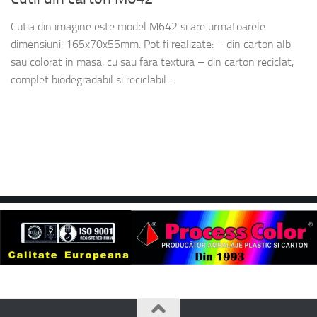
Cutia din imagine este model M642 si are urmatoarele
dimensiuni: 165x70x55mm. Pot fi realizate: – din carton alb
sau colorat in masa, cu sau fara textura – din carton reciclat,
complet biodegradabil si reciclabil...