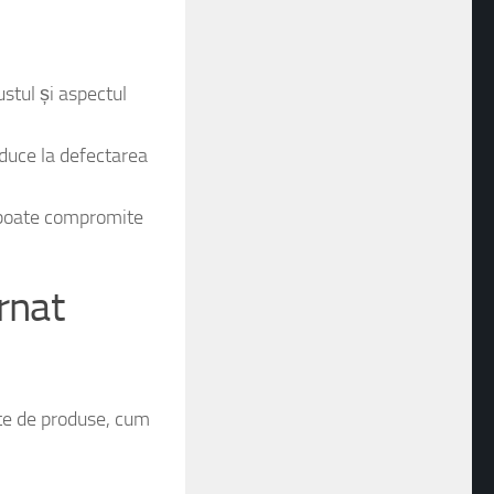
ustul și aspectul
 duce la defectarea
e poate compromite
rnat
tate de produse, cum