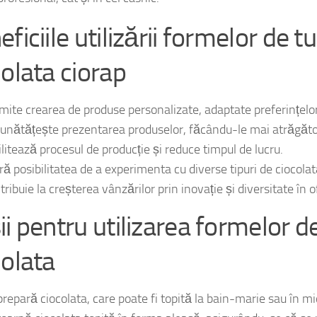
rofesional, cât și în cel casnic.
ficiile utilizării formelor de t
colata ciorap
mite crearea de produse personalizate, adaptate preferințelor 
unătățește prezentarea produselor, făcându-le mai atrăgăto
ilitează procesul de producție și reduce timpul de lucru.
ră posibilitatea de a experimenta cu diverse tipuri de ciocola
ribuie la creșterea vânzărilor prin inovație și diversitate în o
ii pentru utilizarea formelor d
colata