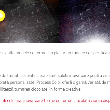
 si alte modele de forme din plastic, in functie de specificatii
 de turnat ciocolata ciorap sunt soluții inovatoare pentru cr
colată personalizate. Process Color oferă o gamă variată de ma
ilitează turnarea ciocolatei în forme creative.
riți cele mai inovatoare forme de turnat ciocolata ciorap disp