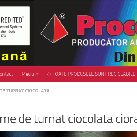
ontact
Mediu
♺ TOATE PRODUSELE SUNT RECICLABILE
DE TURNAT CIOCOLATA
me de turnat ciocolata cior