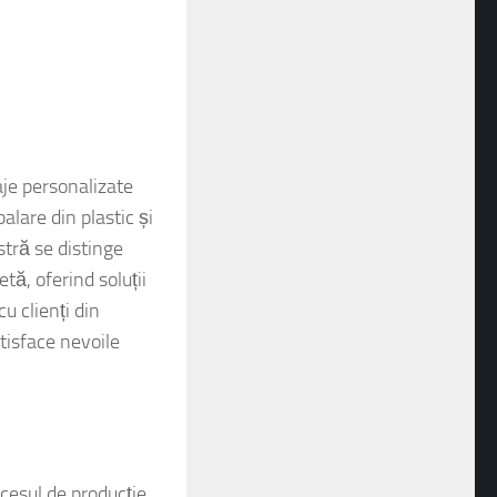
e personalizate
alare din plastic și
tră se distinge
tă, oferind soluții
 clienți din
tisface nevoile