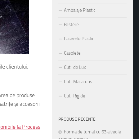
Ambalaje Plastic
Blistere
Caserole Plastic
Casolete
Cutii de Lux
le clientului.
Cutii Macarons
Cutii Rigide
earea de produse
trițe și accesorii
PRODUSE RECENTE
Forma de turnat cu 63 alveole
onibile la Process