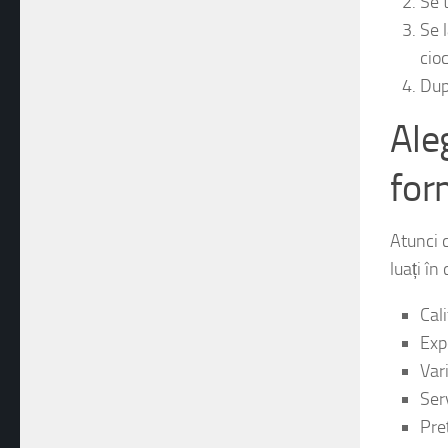
Se 
Se 
Se 
cio
Dup
Ale
for
Atunci 
luați în
Cali
Expe
Var
Serv