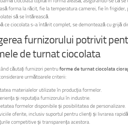
prepară ciocolata, care poate fi topită la bain-marie sau în m
toarnă ciocolata topită în forma aleasă, asigurându-se că se
lasă forma la răcit, fie la temperatura camerei, fie în frigider
colatei să se întărească.
ă ce ciocolata s-a întărit complet, se demontează cu grijă d
gerea furnizorului potrivit pen
mele de turnat ciocolata
când căutați furnizori pentru
forme de turnat ciocolata ciora
 considerare următoarele criterii:
tatea materialelor utilizate în producția formelor.
riența și reputația furnizorului în industrie.
ietatea formelor disponibile și posibilitatea de personalizare.
iciile oferite, inclusiv suportul pentru clienți și livrarea rapidă