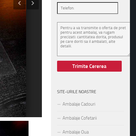
SITE-URILE NOASTRE
Ambalaje Cadouri
Ambalaje Cofetarii
Ambalaje Oua