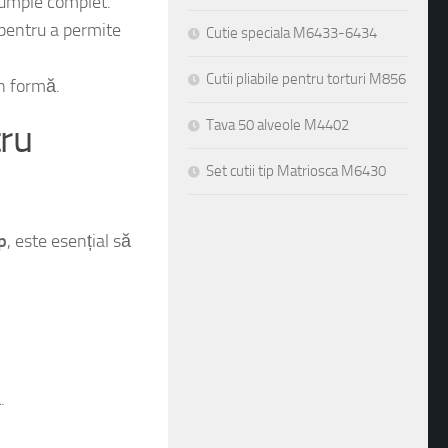
icrounde.
 umple complet.
Cutie speciala M6433-6434
, pentru a permite
Cutii pliabile pentru torturi M856
in formă.
Tava 50 alveole M4402
tru
Set cutii tip Matriosca M6430
p
, este esențial să
.