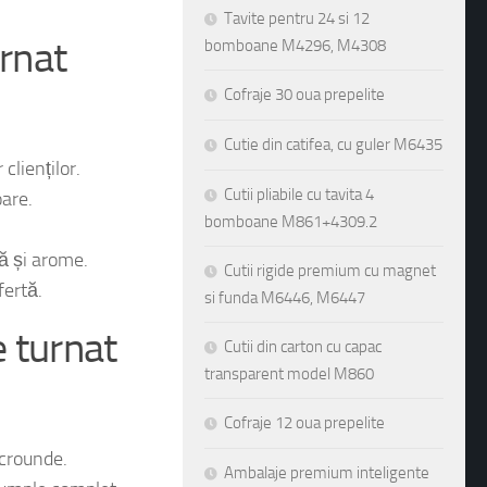
Tavite pentru 24 si 12
bomboane M4296, M4308
urnat
Cofraje 30 oua prepelite
Cutie din catifea, cu guler M6435
Cutii pliabile cu tavita 4
clienților.
bomboane M861+4309.2
are.
Cutii rigide premium cu magnet
tă și arome.
si funda M6446, M6447
fertă.
Cutii din carton cu capac
e turnat
transparent model M860
Cofraje 12 oua prepelite
Ambalaje premium inteligente