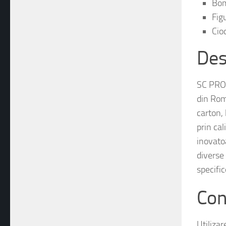
Bom
Fig
Cioc
Des
SC PROC
din Româ
carton,
prin cal
inovato
diverse
specific
Con