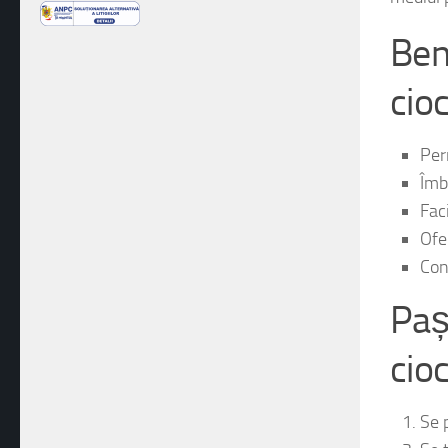
mediul p
Bene
cio
Per
Îmb
Fac
Ofe
Cont
Paș
cio