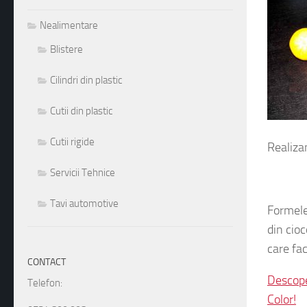
Nealimentare
Blistere
Cilindri din plastic
Cutii din plastic
Cutii rigide
Realizam
Servicii Tehnice
Tavi automotive
Formele
din cio
CONTACT
care fac
Telefon:
Descope