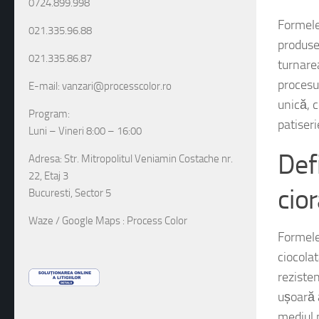
0724.899.998
Color!
021.335.96.88
Formele
021.335.86.87
produse
turnarea
E-mail: vanzari@processcolor.ro
procesul
Program:
unică, 
Luni – Vineri 8:00 – 16:00
patiseri
Adresa: Str. Mitropolitul Veniamin Costache nr.
Def
22, Etaj 3
Bucuresti, Sector 5
cio
Waze / Google Maps : Process Color
Formele
ciocolat
reziste
ușoară a