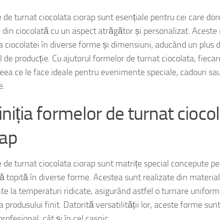
 de turnat ciocolata ciorap sunt esențiale pentru cei care do
 din ciocolată cu un aspect atrăgător și personalizat. Aceste
 ciocolatei în diverse forme și dimensiuni, aducând un plus d
 de producție. Cu ajutorul formelor de turnat ciocolata, fiecar
ceea ce le face ideale pentru evenimente speciale, cadouri sa
e.
iniția formelor de turnat cioco
rap
 de turnat ciocolata ciorap sunt matrițe special concepute pe
ă topită în diverse forme. Acestea sunt realizate din material
nte la temperaturi ridicate, asigurând astfel o turnare unifo
 produsului finit. Datorită versatilității lor, aceste forme sunt 