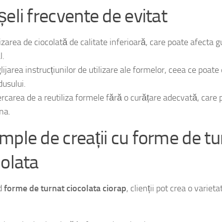
țurile competitive și transparența acestora.
șeli frecvente de evitat
lizarea de ciocolată de calitate inferioară, care poate afecta g
l.
lijarea instrucțiunilor de utilizare ale formelor, ceea ce poate
dusului.
ercarea de a reutiliza formele fără o curățare adecvată, car
na.
mple de creații cu forme de tu
colata
d
forme de turnat ciocolata ciorap
, clienții pot crea o varie