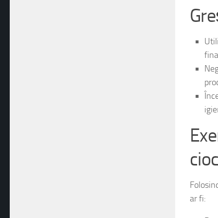
Pre
Gre
Uti
fina
Neg
pro
Înc
igie
Exe
cio
Folosin
ar fi: