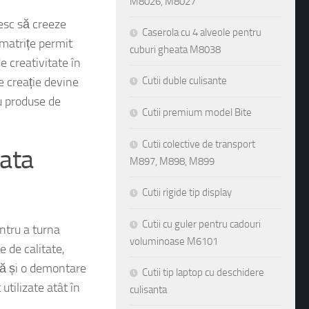
M8026, M8027
Caserola cu 4 alveole pentru
resc să creeze
cuburi gheata M8038
 matrițe permit
Cutii duble culisante
e creativitate în
e creație devine
Cutii premium model Bite
u produse de
Cutii colective de transport
M897, M898, M899
lata
Cutii rigide tip display
Cutii cu guler pentru cadouri
voluminoase M6101
ntru a turna
e de calitate,
Cutii tip laptop cu deschidere
rmă și o demontare
culisanta
utilizate atât în