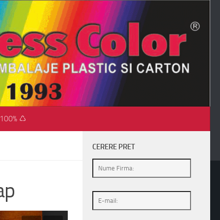
 100% ♺
CERERE PRET
ap