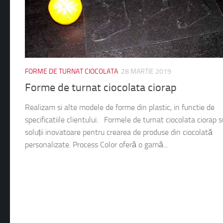
FORME DE TURNAT CIOCOLATA
28 MARTIE 2019
Forme de turnat ciocolata ciorap
Realizam si alte modele de forme din plastic, in functie de
specificatiile clientului. Formele de turnat ciocolata ciorap 
soluții inovatoare pentru crearea de produse din ciocolată
personalizate. Process Color oferă o gamă...