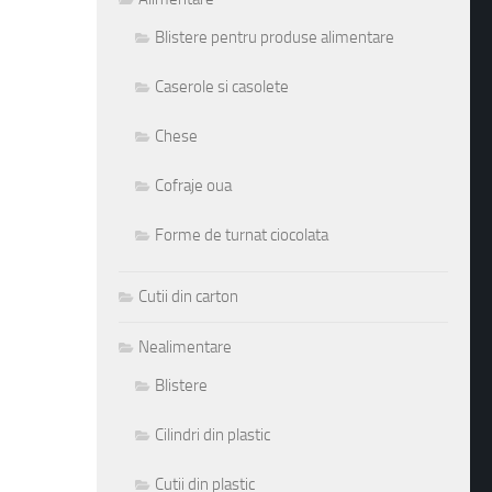
Blistere pentru produse alimentare
Caserole si casolete
Chese
Cofraje oua
Forme de turnat ciocolata
Cutii din carton
Nealimentare
Blistere
Cilindri din plastic
Cutii din plastic