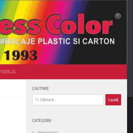
 100% ♺
CAUTARE
Caută
după:
CATEGORII
Alimentare