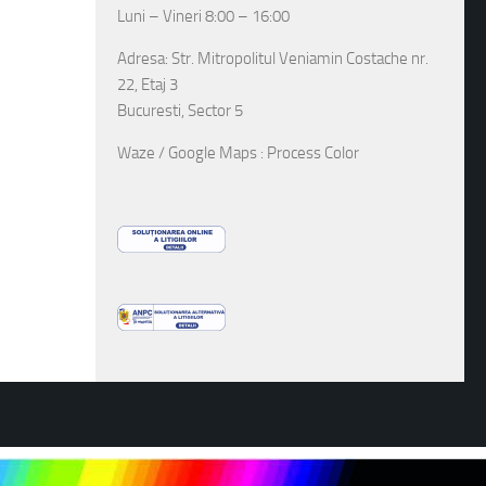
Luni – Vineri 8:00 – 16:00
Adresa: Str. Mitropolitul Veniamin Costache nr.
22, Etaj 3
Bucuresti, Sector 5
Waze / Google Maps : Process Color