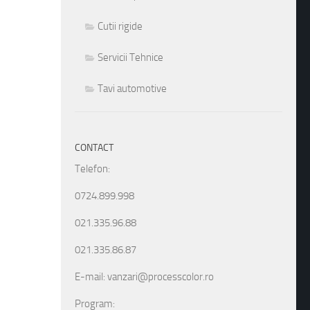
Cutii rigide
Servicii Tehnice
Tavi automotive
CONTACT
Telefon:
0724.899.998
021.335.96.88
021.335.86.87
E-mail: vanzari@processcolor.ro
Program: