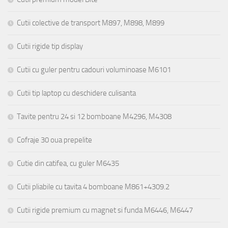
Cutii colective de transport M897, M898, M899
Cutii rigide tip display
Cutii cu guler pentru cadouri voluminoase M6101
Cutii tip laptop cu deschidere culisanta
Tavite pentru 24 si 12 bomboane M4296, M4308
Cofraje 30 oua prepelite
Cutie din catifea, cu guler M6435
Cutii pliabile cu tavita 4 bomboane M861+4309.2
Cutii rigide premium cu magnet si funda M6446, M6447