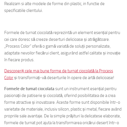
Realizam si alte modele de forme din plastic, in functie de
specificatiile clientului.
Formele de turnat ciocolată reprezintă un element esențial pentru
cei care doresc să creeze deserturi delicioase și atrăgătoare.
„Process Color” oferă o gamă variată de soluții personalizate,
adaptate nevoilor fiecărui client, asigurând astfel calitate și inovație
în fiecare produs.
Descoperiți cele mai bune forme de turnat ciocolată la Process
Color
și transformați-vă deserturile în opere de artă delicioase!
Formele de turnat ciocolata
sunt un instrument esențial pentru
pasionații de patiserie și ciocolată, oferind posibilitatea de a crea
forme atractive și inovatoare. Aceste forme sunt disponibile într-o
varietate de materiale, inclusiv silicon, plastic și metal, fiecare având
propriile sale avantaje. De la simple prăjituri la delicatese elaborate,
formele de turnat pot ajuta la transformarea oricărui desert într-o