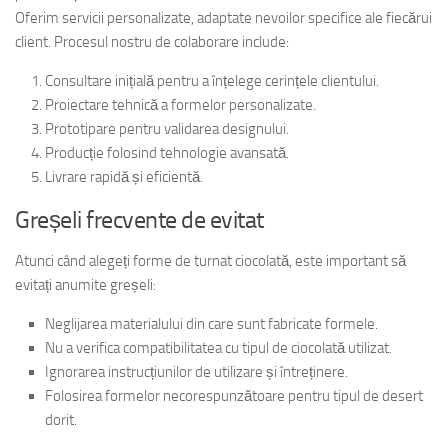
Oferim servicii personalizate, adaptate nevoilor specifice ale fiecărui
client. Procesul nostru de colaborare include:
Consultare inițială pentru a înțelege cerințele clientului.
Proiectare tehnică a formelor personalizate.
Prototipare pentru validarea designului.
Producție folosind tehnologie avansată.
Livrare rapidă și eficientă.
Greșeli frecvente de evitat
Atunci când alegeți forme de turnat ciocolată, este important să
evitați anumite greșeli:
Neglijarea materialului din care sunt fabricate formele.
Nu a verifica compatibilitatea cu tipul de ciocolată utilizat.
Ignorarea instrucțiunilor de utilizare și întreținere.
Folosirea formelor necorespunzătoare pentru tipul de desert
dorit.