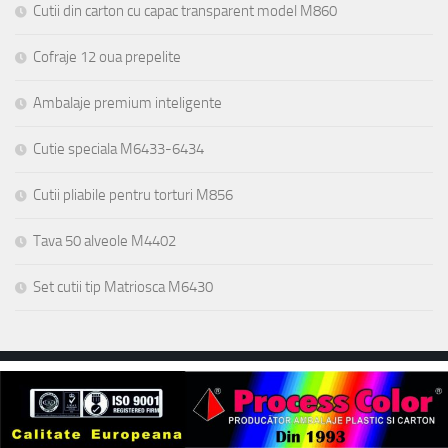
Cutii din carton cu capac transparent model M860
Cofraje 12 oua prepelite
Ambalaje premium inteligente
Cutie speciala M6433-6434
Cutii pliabile pentru torturi M856
Tava 50 alveole M4402
Set cutii tip Matriosca M6430