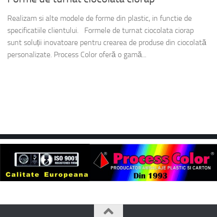
Realizam si alte modele de forme din plastic, in functie de
specificatiile clientului. Formele de turnat ciocolata ciorap
sunt soluții inovatoare pentru crearea de produse din ciocolată
personalizate. Process Color oferă o gamă...