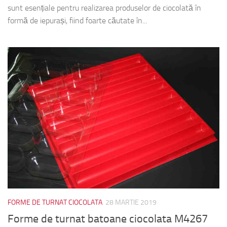
sunt esențiale pentru realizarea produselor de ciocolată în
formă de iepurași, fiind foarte căutate în...
FORME DE TURNAT CIOCOLATA
28 MARTIE 2019
Forme de turnat batoane ciocolata M4267