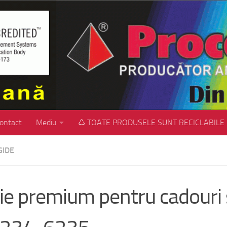
ontact
Mediu
♺ TOATE PRODUSELE SUNT RECICLABILE
GIDE
ie premium pentru cadouri 