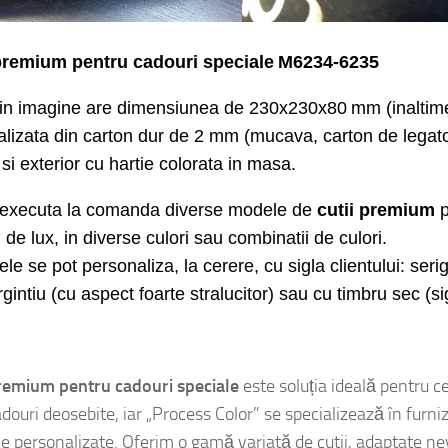
premium
pentru
cadouri speciale
M
6
2
34-6235
din imagine are dimensiunea de
230x230x80
mm
(inalti
alizata din carton dur de 2 mm (mucava, carton de legato
 si exterior
cu hartie
colorata in masa.
executa la comanda diverse modele de
cutii
premium
p
i
de lux
,
in diverse culori sau combinatii de culori.
le se pot personaliza, la cerere, cu sigla clientului: serigr
rgintiu (cu aspect foarte stralucitor) sau cu timbru sec (s
ielacouture
remium pentru cadouri speciale
este soluția ideală pentru c
douri deosebite, iar „Process Color” se specializează în furni
e personalizate. Oferim o gamă variată de cutii, adaptate nev