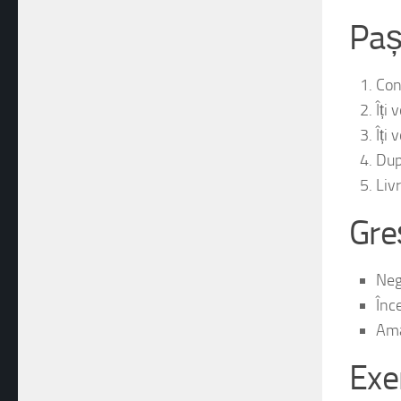
Paș
Con
Îți
Îți
Dup
Livr
Gre
Neg
Înc
Amâ
Exe