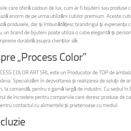
le care oferă cadouri de lux, cum ar fi bijuterii sau produse 
iază enorm de pe urma utilizării cutiilor premium. Aceste cuti
ază produsele, dar și îmbunătățesc brandingul și experiența cl
 un brand de bijuterii poate utiliza o cutie elegantă și perso
mpresie durabilă asupra clienților săi.
pre „Process Color”
ESS COLOR ART SRL este un Producator de TOP de ambalaj
ânia. Specializăm în dezvoltarea și realizarea de soluții de a
on, la comandă, pentru o gamă largă de industrii. Cu sediul în
rul de încredere pentru companiile care doresc produse de cal
pentru contactul cu alimentele și prietenoase cu mediul.
cluzie