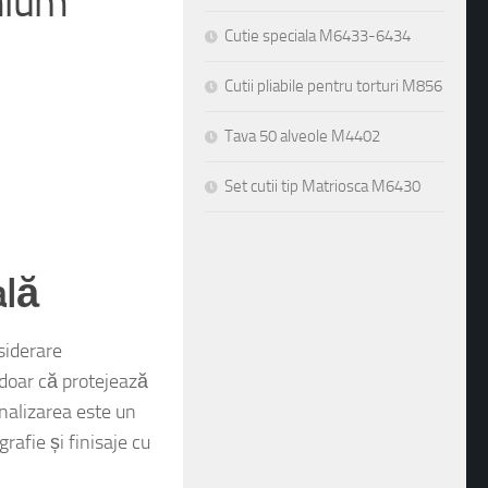
emium
Cutie speciala M6433-6434
Cutii pliabile pentru torturi M856
Tava 50 alveole M4402
Set cutii tip Matriosca M6430
ală
siderare
 doar că protejează
nalizarea este un
grafie și finisaje cu