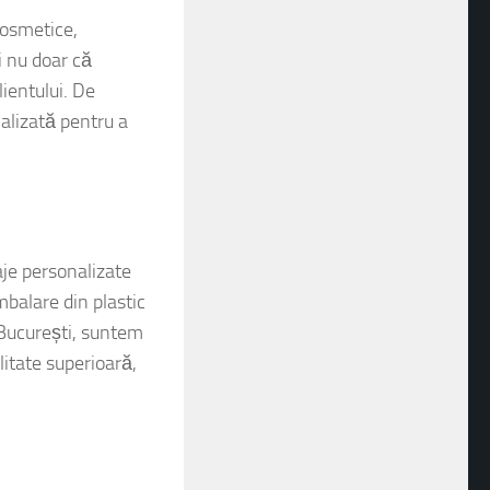
cosmetice,
i nu doar că
ientului. De
nalizată pentru a
e personalizate
mbalare din plastic
 București, suntem
itate superioară,