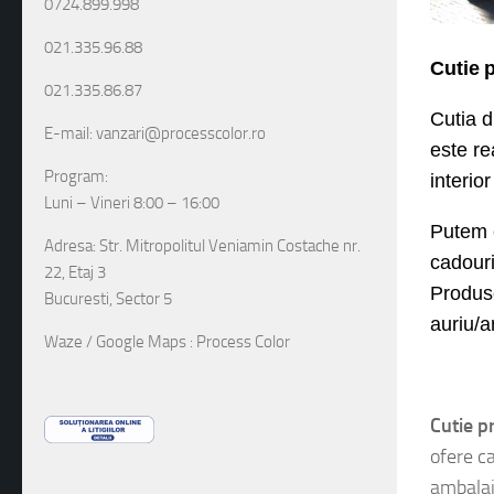
0724.899.998
021.335.96.88
Cuti
e
021.335.86.87
Cutia 
E-mail: vanzari@processcolor.ro
este r
e
Program:
interior
Luni – Vineri 8:00 – 16:00
Putem 
Adresa: Str. Mitropolitul Veniamin Costache nr.
cadour
22, Etaj 3
Produse
Bucuresti, Sector 5
auriu/a
Waze / Google Maps : Process Color
riellar
Cutie p
ofere ca
ambalaj