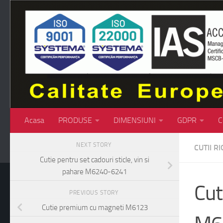
Skip to content
Acasa
PRODUSE
DIMENSIUNI
GDPR
C
NEXT STORY
CUTII RI
Cutie pentru set cadouri sticle, vin si
pahare M6240-6241
Cut
PREVIOUS STORY
Cutie premium cu magneti M6123