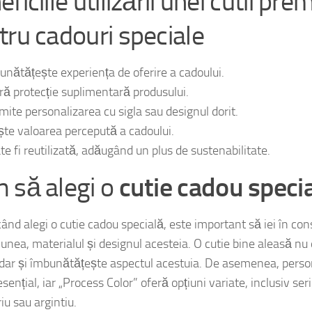
ficiile utilizării unei cutii pr
tru cadouri speciale
unătățește experiența de oferire a cadoului.
ră protecție suplimentară produsului.
mite personalizarea cu sigla sau designul dorit.
ște valoarea percepută a cadoului.
te fi reutilizată, adăugând un plus de sustenabilitate.
 să alegi o
cutie cadou speci
ând alegi o cutie cadou specială, este important să iei în con
unea, materialul și designul acesteia. O cutie bine aleasă nu
 dar și îmbunătățește aspectul acestuia. De asemenea, perso
sențial, iar „Process Color” oferă opțiuni variate, inclusiv seri
riu sau argintiu.