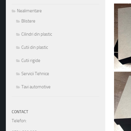
Nealimentare
Blistere
Cilindri din plastic
Cutii din plastic
Cutii rigide
Servicii Tehnice
Tavi automotive
CONTACT
Telefon: