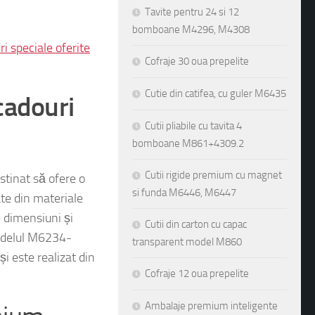
Tavite pentru 24 si 12
bomboane M4296, M4308
i speciale oferite
Cofraje 30 oua prepelite
Cutie din catifea, cu guler M6435
cadouri
Cutii pliabile cu tavita 4
bomboane M861+4309.2
Cutii rigide premium cu magnet
stinat să ofere o
si funda M6446, M6447
ate din materiale
se dimensiuni și
Cutii din carton cu capac
modelul M6234-
transparent model M860
 este realizat din
Cofraje 12 oua prepelite
Ambalaje premium inteligente