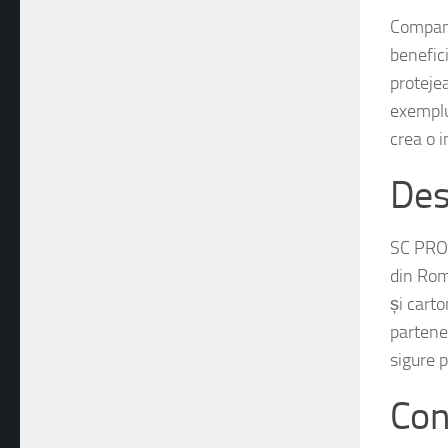
Companii
benefic
proteje
exemplu,
crea o i
Des
SC PROC
din Rom
și cart
partene
sigure 
Con