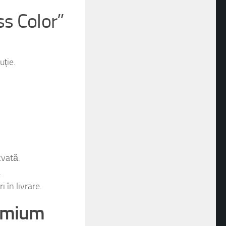
ss Color”
uție.
cvată.
.
 în livrare.
remium