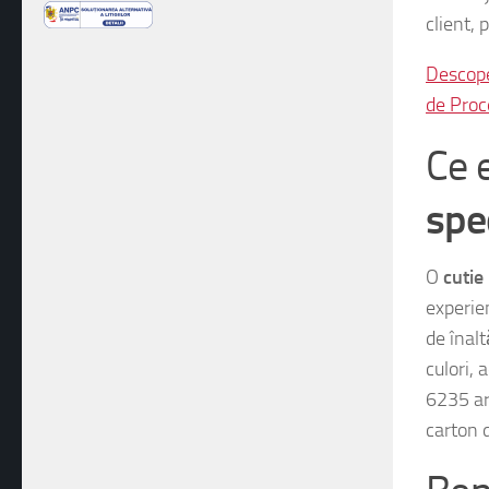
client,
Descope
de Proc
Ce 
spe
O
cutie
experie
de înalt
culori,
6235 ar
carton 