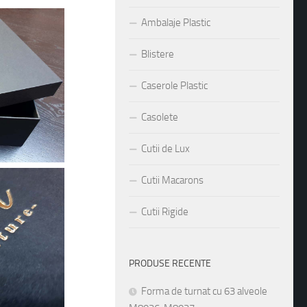
Ambalaje Plastic
Blistere
Caserole Plastic
Casolete
Cutii de Lux
Cutii Macarons
Cutii Rigide
PRODUSE RECENTE
Forma de turnat cu 63 alveole