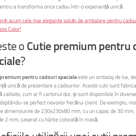
 pentru a transforma orice cadou într-o experiență unică.
riți acum cele mai elegante soluții de ambalare pentru cadour
ess Color!
este o
Cutie premium pentru 
ciale
?
 premium pentru cadouri speciale
este un ambalaj de lux, de
nță unică de prezentare a cadourilor. Aceste cutii sunt fabric
ă calitate, cum ar fi cartonul dur, și sunt disponibile în diver
 adaptându-se perfect nevoilor fiecărui client. De exemplu, 
e dimensiunile de 230x230x80 mm, cu un capac de 30 mm, și
de 2 mm, caserat cu hârtie colorată în masă.