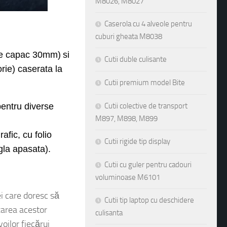
M8026, M8027
Caserola cu 4 alveole pentru
cuburi gheata M8038
me capac
3
0
mm)
si
Cutii duble culisante
rie) caserata la
Cutii premium model Bite
entru
diverse
Cutii colective de transport
M897, M898, M899
afic, cu folio
Cutii rigide tip display
igla apasata).
Cutii cu guler pentru cadouri
voluminoase M6101
ei care doresc să
Cutii tip laptop cu deschidere
zarea acestor
culisanta
oilor fiecărui