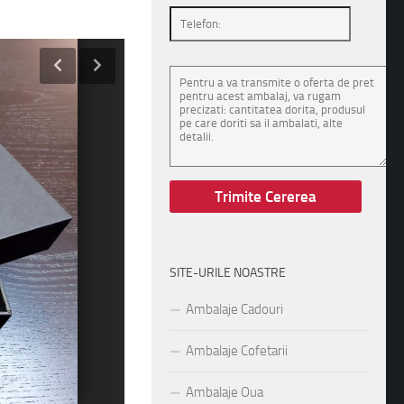
SITE-URILE NOASTRE
Ambalaje Cadouri
Ambalaje Cofetarii
Ambalaje Oua