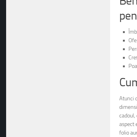
Bene
pen
Îmb
Ofe
Per
Cre
Poa
Cum
Atunci c
dimensi
cadoul,
aspect e
folio au