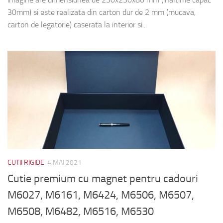
30mm) si este realizata din carton dur de 2 mm (mucava,
carton de legatorie) caserata la interior si...
CUTII RIGIDE
4 MAI 2021
Cutie premium cu magnet pentru cadouri
M6027, M6161, M6424, M6506, M6507,
M6508, M6482, M6516, M6530