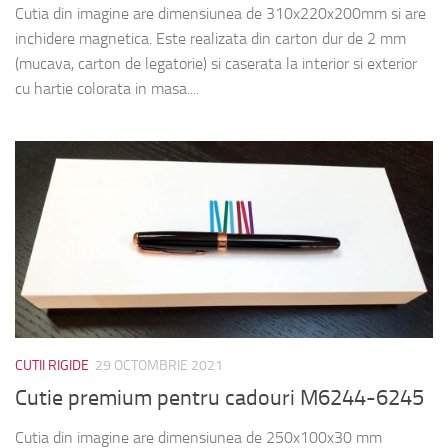
Cutia din imagine are dimensiunea de 310x220x200mm si are
inchidere magnetica. Este realizata din carton dur de 2 mm
(mucava, carton de legatorie) si caserata la interior si exterior
cu hartie colorata in masa....
CUTII RIGIDE
29 OCTOMBRIE 2021
Cutie premium pentru cadouri M6244-6245
Cutia din imagine are dimensiunea de 250x100x30 mm