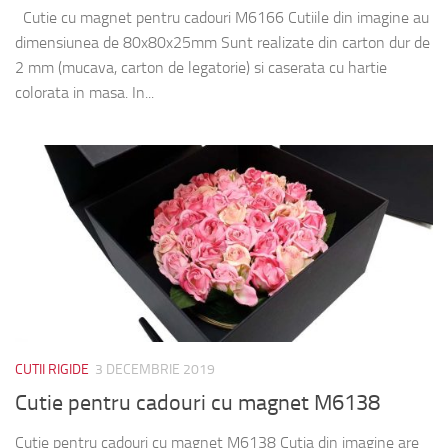
Cutie cu magnet pentru cadouri M6166 Cutiile din imagine au
dimensiunea de 80x80x25mm Sunt realizate din carton dur de
2 mm (mucava, carton de legatorie) si caserata cu hartie
colorata in masa. In...
CUTII RIGIDE
3 DECEMBRIE 2019
Cutie pentru cadouri cu magnet M6138
Cutie pentru cadouri cu magnet M6138 Cutia din imagine are