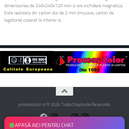
dimensiunea de 240x240x120 mm si are inchidere magnetica.
Este realizata din carton dur de 2 mm (mucava, carton de
legatorie) caserat la interior si...
processcolor.ro © 2026. Toate Drepturile Rezervate.
APASĂ AICI PENTRU CHAT