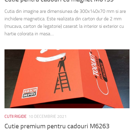
Cutia din imagine are dimensiunea de 300x140x70 mm si are
inchidere magnetica. Este realizata din carton dur de 2 mm
(mucava, carton de legatorie) caserat la interior si exterior cu
hartie colorata in masa....
CUTII RIGIDE
10 DECEMBRIE 2021
Cutie premium pentru cadouri M6263