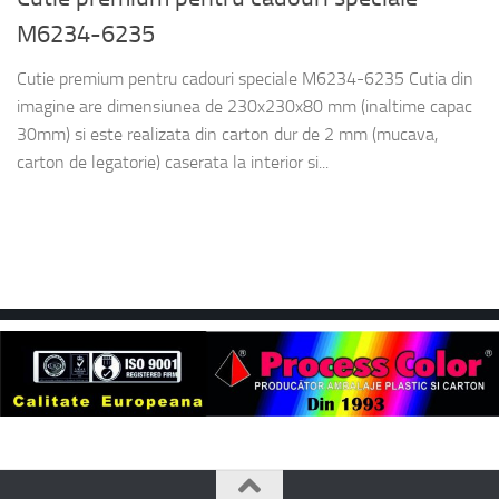
M6234-6235
Cutie premium pentru cadouri speciale M6234-6235 Cutia din
imagine are dimensiunea de 230x230x80 mm (inaltime capac
30mm) si este realizata din carton dur de 2 mm (mucava,
carton de legatorie) caserata la interior si...