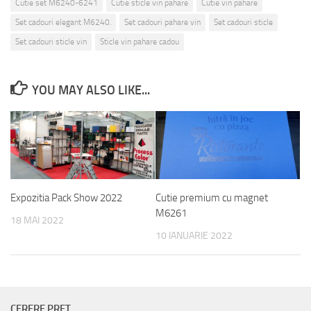
Cutie set M6240-6241
Cutie sticle vin pahare
Cutie vin pahare
Set cadouri elegant M6240.
Set cadouri pahare vin
Set cadouri sticle
Set cadouri sticle vin
Sticle vin pahare cadou
YOU MAY ALSO LIKE...
Expozitia Pack Show 2022
Cutie premium cu magnet
M6261
18 MAI 2022
10 IANUARIE 2022
CERERE PRET