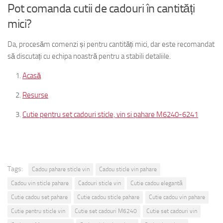
Pot comanda cutii de cadouri în cantități
mici?
Da, procesăm comenzi și pentru cantități mici, dar este recomandat
să discutați cu echipa noastră pentru a stabili detaliile.
Acasă
Resurse
Cutie pentru set cadouri sticle, vin si pahare M6240-6241
Tags:
Cadou pahare sticle vin
Cadou sticle vin pahare
Cadou vin sticle pahare
Cadouri sticle vin
Cutie cadou elegantă
Cutie cadou set pahare
Cutie cadou sticle pahare
Cutie cadou vin pahare
Cutie pentru sticle vin
Cutie set cadouri M6240
Cutie set cadouri vin