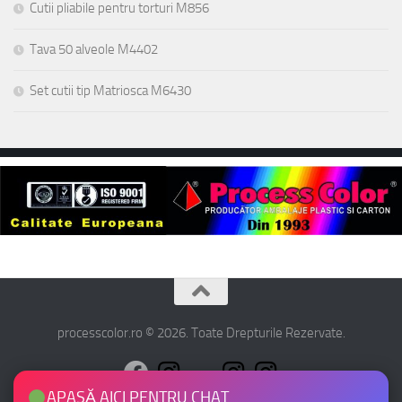
Cutii pliabile pentru torturi M856
Tava 50 alveole M4402
Set cutii tip Matriosca M6430
processcolor.ro © 2026. Toate Drepturile Rezervate.
APASĂ AICI PENTRU CHAT