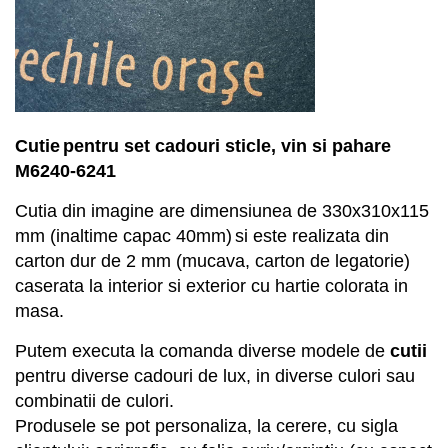
Cuti
e
pentru set cadouri sticle, vin si pahare
M
6
240-6241
Cutia din imagine are dimensiunea de
330x310x115
mm
(inaltime capac
4
0
mm)
si este r
ealizata din
carton dur de 2 mm (mucava, carton de legatorie)
caserata la interior si exterior
cu hartie
colorata in
masa.
Putem executa la comanda diverse modele de
cutii
pentru
diverse cadouri
de lux
,
in diverse culori sau
combinatii de culori.
Produsele se pot personaliza, la cerere, cu sigla