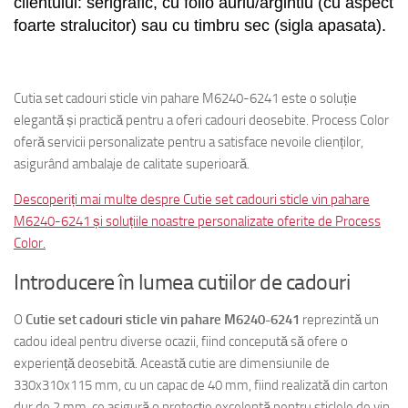
clientului: serigrafic, cu folio auriu/argintiu (cu aspect
foarte stralucitor) sau cu timbru sec (sigla apasata).
alexandrionbizantium
Cutia set cadouri sticle vin pahare M6240-6241 este o soluție
elegantă și practică pentru a oferi cadouri deosebite. Process Color
oferă servicii personalizate pentru a satisface nevoile clienților,
asigurând ambalaje de calitate superioară.
Descoperiți mai multe despre Cutie set cadouri sticle vin pahare
M6240-6241 și soluțiile noastre personalizate oferite de Process
Color.
Introducere în lumea cutiilor de cadouri
O
Cutie set cadouri sticle vin pahare M6240-6241
reprezintă un
cadou ideal pentru diverse ocazii, fiind concepută să ofere o
experiență deosebită. Această cutie are dimensiunile de
330x310x115 mm, cu un capac de 40 mm, fiind realizată din carton
dur de 2 mm, ce asigură o protecție excelentă pentru sticlele de vin