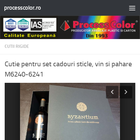
processcolor.ro
Skip to content
CUTII RIGIDE
Cutie pentru set cadouri sticle, vin si pahare
M6240-6241