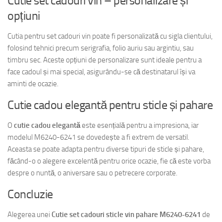
Cutie set cadouri vin – personalizare și
opțiuni
Cutia pentru set cadouri vin poate fi personalizată cu sigla clientului,
folosind tehnici precum serigrafia, folio auriu sau argintiu, sau
timbru sec. Aceste opțiuni de personalizare sunt ideale pentru a
face cadoul și mai special, asigurându-se că destinatarul își va
aminti de ocazie.
Cutie cadou elegantă pentru sticle și pahare
O
cutie cadou elegantă
este esențială pentru a impresiona, iar
modelul M6240-6241 se dovedește a fi extrem de versatil.
Aceasta se poate adapta pentru diverse tipuri de sticle și pahare,
făcând-o o alegere excelentă pentru orice ocazie, fie că este vorba
despre o nuntă, o aniversare sau o petrecere corporate.
Concluzie
Alegerea unei
Cutie set cadouri sticle vin pahare M6240-6241
de