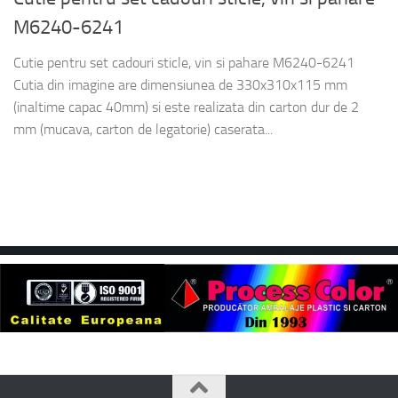
M6240-6241
Cutie pentru set cadouri sticle, vin si pahare M6240-6241
Cutia din imagine are dimensiunea de 330x310x115 mm
(inaltime capac 40mm) si este realizata din carton dur de 2
mm (mucava, carton de legatorie) caserata...