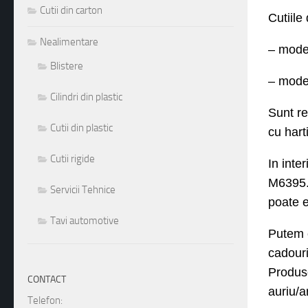
Cutii din carton
Cuti
ile
Nealimentare
– mode
Blistere
–
mode
Cilindri din plastic
Sunt
r
e
Cutii din plastic
cu hart
Cutii rigide
In inte
M639
5
Servicii Tehnice
poate 
Tavi automotive
Putem 
cadour
Produse
CONTACT
auriu/a
Telefon: