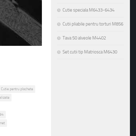
Cutie speciala M6433-6434
Cutii pliabile pentru torturi M856
Tava 50 alveole M4402
Set cutii tip Matriosca M6430
Cutie pentru plachete
alizate
394
gnet