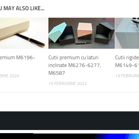
 MAY ALSO LIKE...
premium M6196-
Cutii premium cu laturi
Cutii rigid
inclinate M6276-6277,
M6149-6
M6587
BRIE 2020
13 FEBRUAR
15 FEBRUARIE 2022