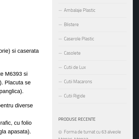
Ambalaje Plastic
Blistere
Caserole Plastic
orie)
si caserata
Casolete
Cutii de Lux
ete M6
3
9
3
si
Cutii Macarons
).
Placuta se
(panglica).
Cutii Rigide
entru
diverse
PRODUSE RECENTE
afic, cu folio
igla apasata).
Forma de turnat cu 63 alveole