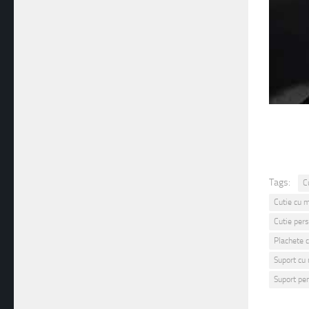
Tags:
C
Cutie cu 
Cutie pers
Plachete 
Suport cu
Suport pe