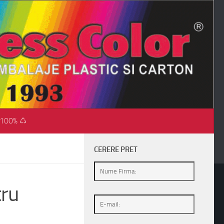
 100% ♺
CERERE PRET
tru