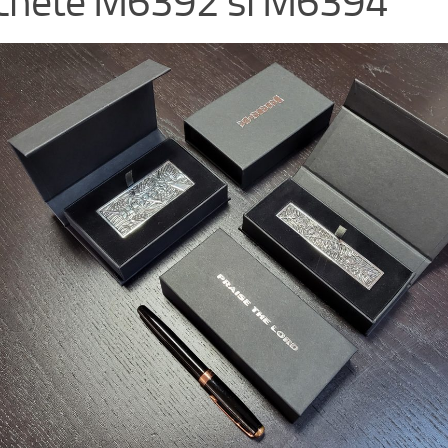
achete M6392 si M6394