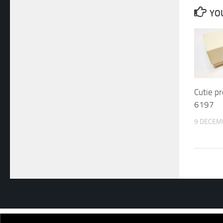
YOU
Cutie 
6197
9 DECEM