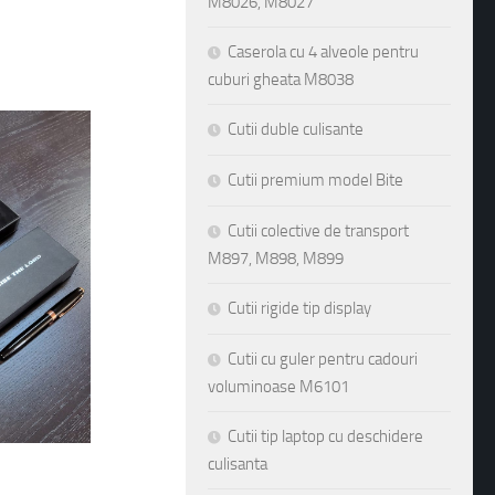
M8026, M8027
Caserola cu 4 alveole pentru
cuburi gheata M8038
Cutii duble culisante
Cutii premium model Bite
Cutii colective de transport
M897, M898, M899
Cutii rigide tip display
Cutii cu guler pentru cadouri
voluminoase M6101
Cutii tip laptop cu deschidere
culisanta