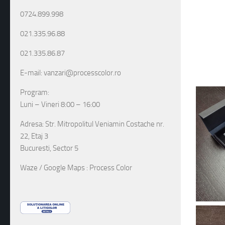
marana
0724.899.998
021.335.96.88
021.335.86.87
E-mail: vanzari@processcolor.ro
Program:
Luni – Vineri 8:00 – 16:00
Adresa: Str. Mitropolitul Veniamin Costache nr.
22, Etaj 3
Bucuresti, Sector 5
Waze / Google Maps : Process Color