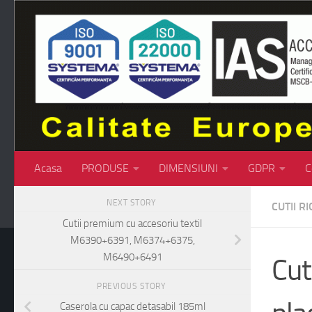
Skip to content
Acasa
PRODUSE
DIMENSIUNI
GDPR
C
NEXT STORY
CUTII RI
Cutii premium cu accesoriu textil
M6390+6391, M6374+6375,
M6490+6491
Cut
PREVIOUS STORY
Caserola cu capac detasabil 185ml