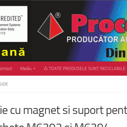
ontact
Mediu
♺ TOATE PRODUSELE SUNT RECICLABILE
GIDE
ie cu magnet si suport pen