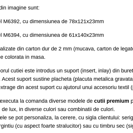
din imagine
sunt:
l M6392, cu
dimensiunea de
78x121x23
mm
l M6394, cu
dimensiunea de
61x140x23
mm
alizat
e
din carton dur de 2 mm (mucava, carton de legat
ie colorata in masa.
riorul cutiei este introdus un suport (insert, inlay) din bur
.
Acest suport sustine placheta (placuta metalica gravata
extrage din
acest
suport cu ajutorul unui accesoriu textil 
executa la comanda diverse modele de
cutii
premium
p
i
de lux
,
in diverse culori sau combinatii de culori.
le se pot personaliza, la cerere, cu sigla clientului: serigr
rgintiu (cu aspect foarte stralucitor) sau cu timbru sec (s