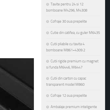
Tavite pentru 24 si 12
bomboane M4296, M4308
Cofraje 30 oua prepelite
Cutie din catifea, cu guler M6435
Cutii pliabile cu tavita 4
bomboane M861+4309.2
Cutii rigide premium cu magnet
si funda M6446, M6447
Cutii din carton cu capac
transparent model M860
Cofraje 12 oua prepelite
Ambalaje premium inteligente