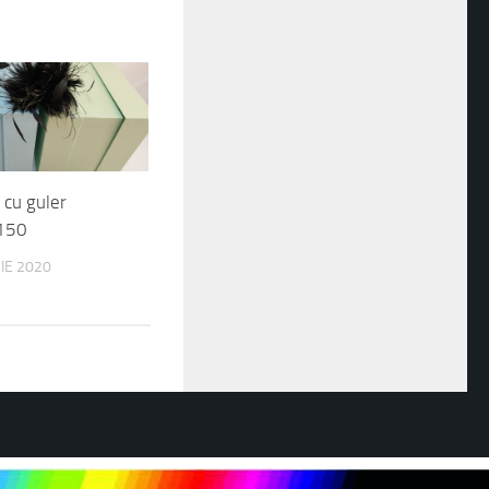
e cu guler
150
IE 2020