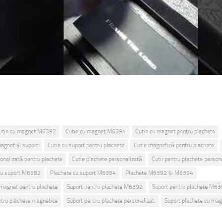
utie cu magnet M6392
Cutie cu magnet M6394
Cutie cu magnet pentru plachete
magnet și suport
Cutie cu suport pentru plachete
Cutie magnetică pentru plachete
onalizată pentru plachete
Cutie plachete personalizată
Cutii pentru plachete person
cu suport M6392
Plachete cu suport M6394
Plachete M6392 și M6394
 magnet pentru plachete
Suport pentru plachete M6392
Suport pentru plachete M6
ntru plachete magnetice
Suport pentru plachete personalizat.
Suport plachete cu ma