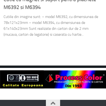
M6392 si M6394
Cutiile din imagine sunt: – model M6392, cu dimensiunea de
78x121x23mm – model M6394, cu dimensiunea de
61x140x23mm Sunt realizate din carton dur de 2 mm
(mucava, carton de legatorie) si caserata cu hartie...