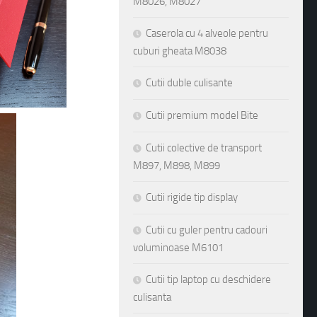
M8026, M8027
Caserola cu 4 alveole pentru
cuburi gheata M8038
Cutii duble culisante
Cutii premium model Bite
Cutii colective de transport
M897, M898, M899
Cutii rigide tip display
Cutii cu guler pentru cadouri
voluminoase M6101
Cutii tip laptop cu deschidere
culisanta