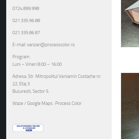
0724.899.998
021.335.96.88
021.335.86.87
E-mail: vanzari@processcolor.ro
Program:
Luni – Vineri 8:00 – 16:00
Adresa: Str. Mitropolitul Veniamin Costache nr.
22, Etaj 3
Bucuresti, Sector 5
Waze / Google Maps : Process Color