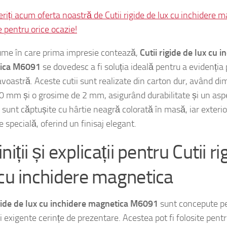
atrăgător.
riți acum oferta noastră de Cutii rigide de lux cu inchidere
 pentru orice ocazie!
lume în care prima impresie contează,
Cutii rigide de lux cu i
ica M6091
se dovedesc a fi soluția ideală pentru a evidenția
oastră. Aceste cutii sunt realizate din carton dur, având di
0 mm și o grosime de 2 mm, asigurând durabilitate și un as
, sunt căptușite cu hârtie neagră colorată în masă, iar exterio
e specială, oferind un finisaj elegant.
niții și explicații pentru Cutii r
 cu inchidere magnetica
igide de lux cu inchidere magnetica M6091
sunt concepute pe