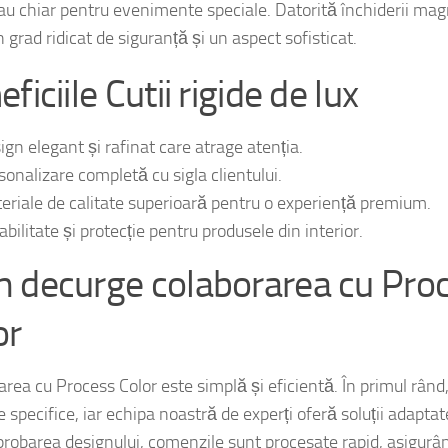
i exigente cerințe de prezentare. Acestea pot fi folosite pent
sau chiar pentru evenimente speciale. Datorită închiderii magn
 grad ridicat de siguranță și un aspect sofisticat.
ficiile Cutii rigide de lux
ign elegant și rafinat care atrage atenția.
sonalizare completă cu sigla clientului.
eriale de calitate superioară pentru o experiență premium.
bilitate și protecție pentru produsele din interior.
 decurge colaborarea cu Pro
or
rea cu Process Color este simplă și eficientă. În primul rând,
e specifice, iar echipa noastră de experți oferă soluții adaptat