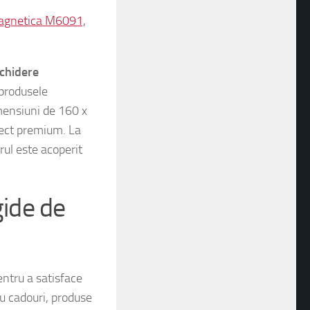
 magnetica M6091,
nchidere
 produsele
mensiuni de 160 x
pect premium. La
rul este acoperit
igide de
ntru a satisface