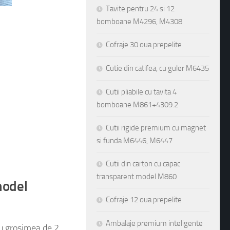
Tavite pentru 24 si 12
bomboane M4296, M4308
Cofraje 30 oua prepelite
Cutie din catifea, cu guler M6435
Cutii pliabile cu tavita 4
bomboane M861+4309.2
Cutii rigide premium cu magnet
si funda M6446, M6447
Cutii din carton cu capac
transparent model M860
model
Cofraje 12 oua prepelite
Ambalaje premium inteligente