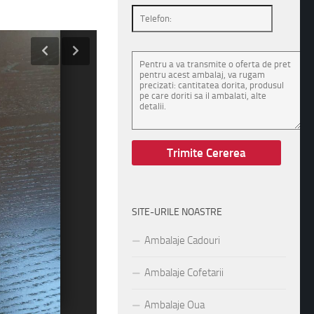
SITE-URILE NOASTRE
Ambalaje Cadouri
Ambalaje Cofetarii
Ambalaje Oua