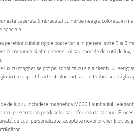
 este realizata din carton dur (mucava, carton de legatorie) 
ior este caserata (imbracata) cu hartie neagra colorata in masa
e speciala.
 peretilor cutiilor rigide poate varia in general intre 2 si 3 
m la comanda si alte dimensiuni sau modele de cutii de lux, 
.
de lux cu magnet se pot personaliza cu sigla clientului, serigraf
gintiu (cu aspect foarte stralucitor) sau cu timbru sec (sigla a
e
gide de lux cu inchidere magnetica M6091 sunt soluții elegant
pentru prezentarea produselor sau oferirea de cadouri. Proces
iată de cutii personalizate, adaptate nevoilor clienților, asig