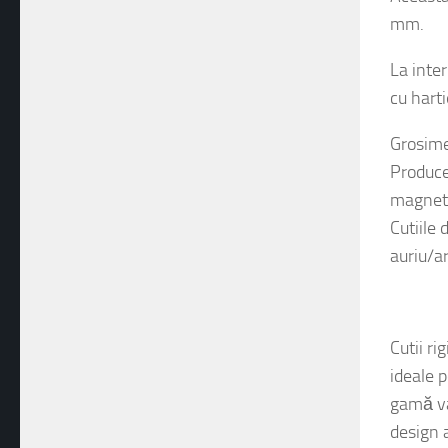
Aceasta
mm.
La inter
cu harti
Grosimea
Produce
magneti
Cutiile 
auriu/ar
tadam
Cutii ri
ideale 
gamă var