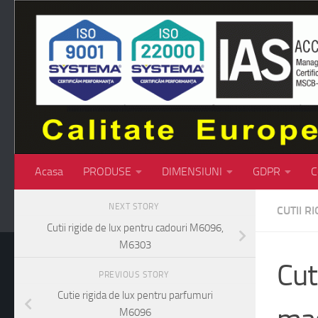
Skip to content
Acasa
PRODUSE
DIMENSIUNI
GDPR
C
NEXT STORY
CUTII RI
Cutii rigide de lux pentru cadouri M6096,
M6303
Cut
PREVIOUS STORY
Cutie rigida de lux pentru parfumuri
M6096