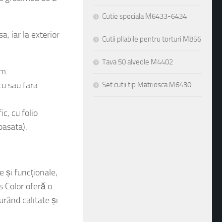
cu grosimea de 2
Cutie speciala M6433-6434
Cutii pliabile pentru torturi M856
, iar la exterior
Tava 50 alveole M4402
mm.
Set cutii tip Matriosca M6430
cu sau fara
ic, cu folio
pasata).
e și funcționale,
s Color oferă o
urând calitate și