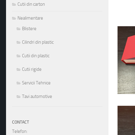
1
2
3
4
5
6
7
Cutii din carton
Nealimentare
Blistere
Cilindri din plastic
Cutii din plastic
Cutii rigide
Servicii Tehnice
Tavi automotive
CONTACT
Telefon: