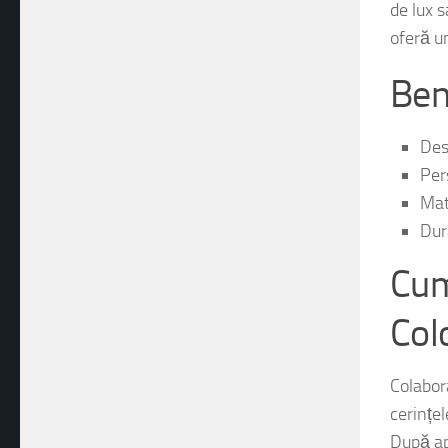
cele ma
de lux 
oferă un
Bene
Des
Per
Mat
Dura
Cum
Col
Colabora
cerințel