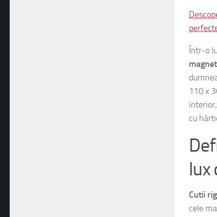
design 
Descope
perfecte
Într-o 
magnet
dumneav
110 x 3
interior
cu hârti
Defi
lux
Cutii r