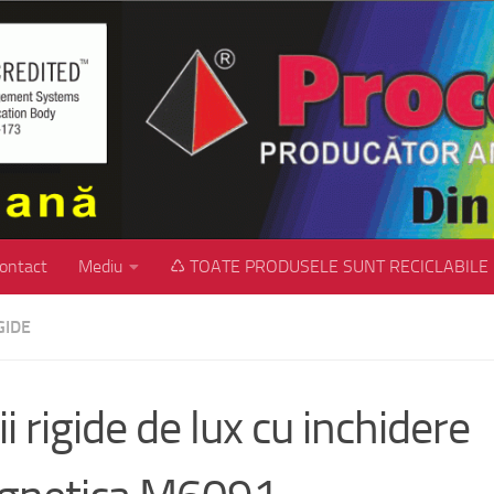
ontact
Mediu
♺ TOATE PRODUSELE SUNT RECICLABILE
GIDE
ii rigide de lux cu inchidere