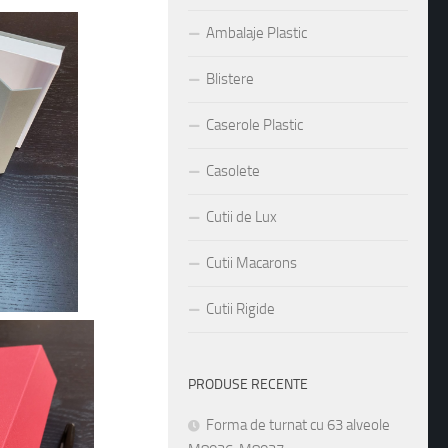
Ambalaje Plastic
Blistere
Caserole Plastic
Casolete
Cutii de Lux
Cutii Macarons
Cutii Rigide
PRODUSE RECENTE
Forma de turnat cu 63 alveole