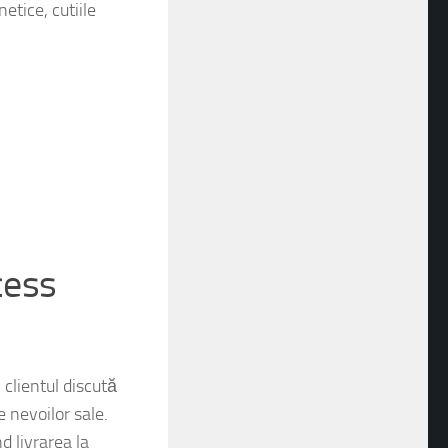
ru cadouri, produse
etice, cutiile
cess
 clientul discută
e nevoilor sale.