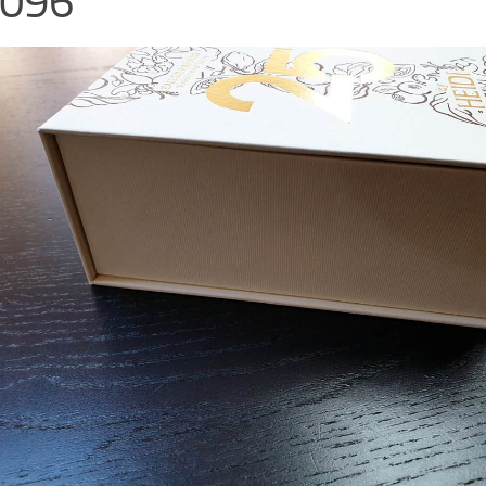
096
5
36
37
38
39
40