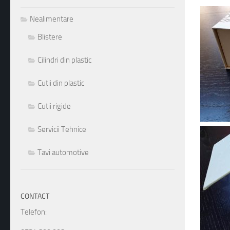
41
42
43
44
45
46
47
48
Nealimentare
Blistere
Cilindri din plastic
Cutii din plastic
Cutii rigide
Servicii Tehnice
Tavi automotive
CONTACT
Telefon: