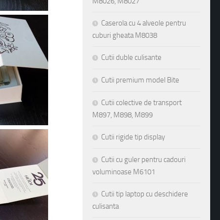
M8026, M8027
Caserola cu 4 alveole pentru
cuburi gheata M8038
Cutii duble culisante
Cutii premium model Bite
Cutii colective de transport
M897, M898, M899
Cutii rigide tip display
Cutii cu guler pentru cadouri
voluminoase M6101
Cutii tip laptop cu deschidere
culisanta