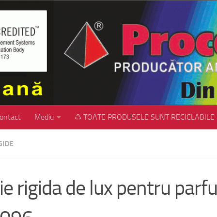
ontact
Mediu
♺ TOATE PRODUSELE SUNT RECICLABILE
GIDE
ie rigida de lux pentru parf