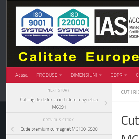
Skip to content
Acasa
PRODUSE
DIMENSIUNI
GDPR
C
NEXT STORY
CUTII RI
Cutii rigide de lux cu inchidere magnetica
M6091
Cut
PREVIOUS STORY
Cutie premium cu magnet M6100, 6580