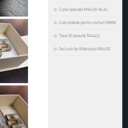
Cutie speciala M6433-6434
Cutii pliabile pentru torturi M856
Tava 50 alveole M4402
Set cutii tip Matriosca M6430