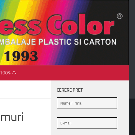
 100% ♺
CERERE PRET
umuri