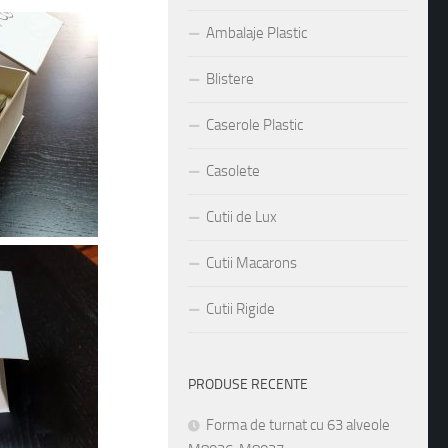
Ambalaje Plastic
Blistere
Caserole Plastic
Casolete
Cutii de Lux
Cutii Macarons
Cutii Rigide
PRODUSE RECENTE
Forma de turnat cu 63 alveole