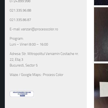
0724.899.998
021.335.96.88
021.335.86.87
E-mail: vanzari@processcolor.ro
Program:
Luni – Vineri 8:00 – 16:00
Adresa: Str. Mitropolitul Veniamin Costache nr.
22, Etaj 3
Bucuresti, Sector 5
Waze / Google Maps : Process Color