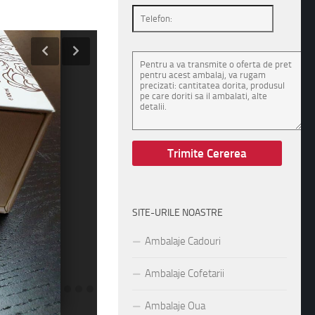
SITE-URILE NOASTRE
Ambalaje Cadouri
Ambalaje Cofetarii
Ambalaje Oua