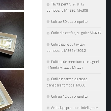
Tavite pentru 24 si 12
bomboane M4296, M4308
Cofraje 30 oua prepelite
Cutie din catifea, cu guler M6435
Cutii pliabile cu tavita 4
bomboane M861+4309.2
Cutii rigide premium cu magnet
si funda M6446, M6447
Cutii din carton cu capac
transparent model M860
Cofraje 12 oua prepelite
Ambalaje premium inteligente