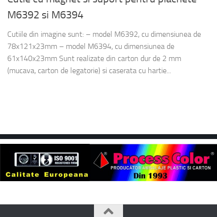
M6392 si M6394
Cutiile din imagine sunt: – model M6392, cu dimensiunea de
78x121x23mm – model M6394, cu dimensiunea de
61x140x23mm Sunt realizate din carton dur de 2 mm
(mucava, carton de legatorie) si caserata cu hartie...