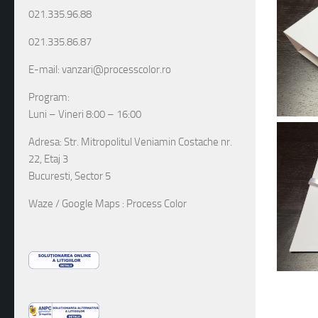
021.335.96.88
021.335.86.87
E-mail: vanzari@processcolor.ro
Program:
Luni – Vineri 8:00 – 16:00
Adresa: Str. Mitropolitul Veniamin Costache nr.
22, Etaj 3
Bucuresti, Sector 5
Waze / Google Maps : Process Color