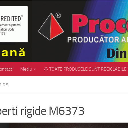
ontact
Mediu
♺ TOATE PRODUSELE SUNT RECICLABILE
GIDE
erti rigide M6373