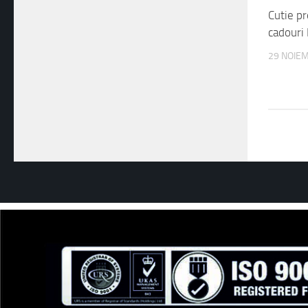
cadour
29 NOIE