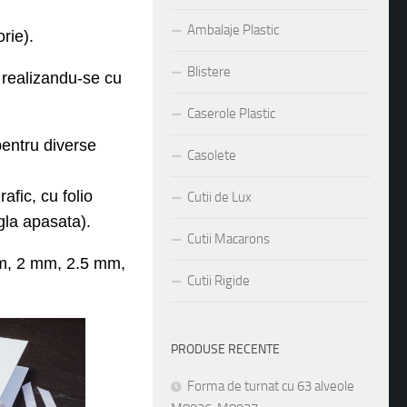
rie)
.
Ambalaje Plastic
a realizandu-se cu
Blistere
Caserole Plastic
entru
diverse
Casolete
afic, cu folio
igla apasata).
Cutii de Lux
 mm, 2 mm, 2.5 mm,
Cutii Macarons
Cutii Rigide
PRODUSE RECENTE
Forma de turnat cu 63 alveole