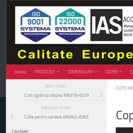
Skip to content
Acasa
PRODUSE
DIMENSIUNI
GDPR
C
NEXT STORY
CUTII RI
Cutii rigide tip display M6378-6379
PREVIOUS STORY
Cop
Cutie pentru candele M6362+6363
CAUTARE