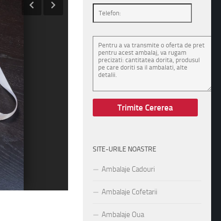
SITE-URILE NOASTRE
Ambalaje Cadouri
Ambalaje Cofetarii
Ambalaje Oua