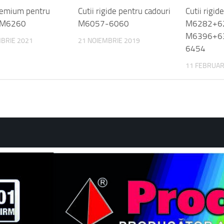
i M6260
M6057-6060
M6282+6
M6396+6
MBRIE 2021
21 NOIEMBRIE 2019
6454
11 FEBRUAR