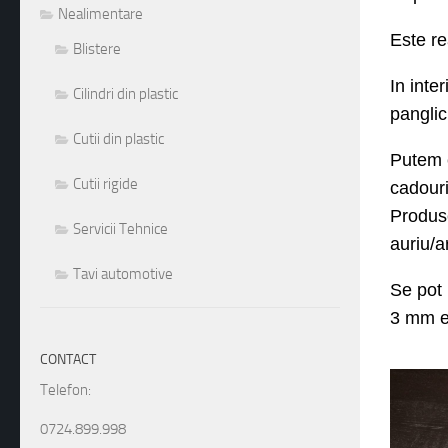
E
ste r
e
Nealimentare
Blistere
In inte
panglic
Cilindri din plastic
Putem 
Cutii din plastic
cadour
Cutii rigide
Produse
auriu/a
Servicii Tehnice
Se pot 
Tavi automotive
3 mm et
CONTACT
Telefon:
0724.899.998