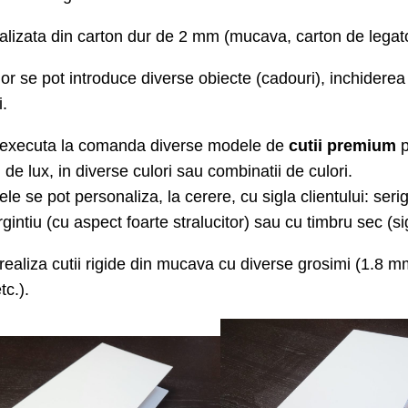
alizata din carton dur de 2 mm (mucava, carton de legato
rior se pot introduce diverse obiecte (cadouri), inchidere
i.
executa la comanda diverse modele de
cutii
premium
p
i
de lux
,
in diverse culori sau combinatii de culori.
le se pot personaliza, la cerere, cu sigla clientului: serigr
rgintiu (cu aspect foarte stralucitor) sau cu timbru sec (s
realiza cutii rigide din mucava cu diverse grosimi (1.8
c.).