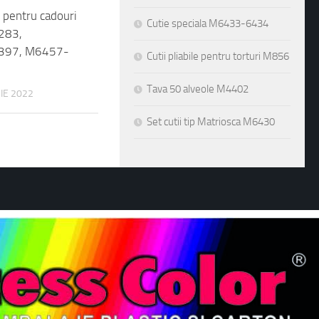
283,
Cutie speciala M6433-6434
397, M6457-
Cutii pliabile pentru torturi M856
IE 2022
Tava 50 alveole M4402
Set cutii tip Matriosca M6430