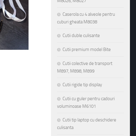
M8026, M8027
Caserola cu 4 alveole pentru
cuburi gheata M8038
Cutii duble culisante
Cutii premium model Bite
Cutii colective de transport
M897, M898, M899
Cutii rigide tip display
Cutii cu guler pentru cadouri
voluminoase M6101
Cutii tip laptop cu deschidere
culisanta