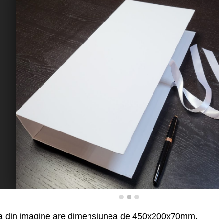
a
din imagine are dimensiunea de
450x200x70
mm
.