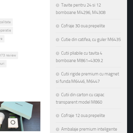
Tavite pentru 24 si 12
bomboane M4296, M4308
calitate
paratie
Cofraje 30 oua prepelite
re
Cutie din catifea, cu guler M6435
6373 review
Cutii pliabile cu tavita 4
uri
bomboane M861+4309.2
Cutii rigide premium cu magnet
si funda M6446, M6447
Cutii din carton cu capac
transparent model M860
Cofraje 12 oua prepelite
Ambalaje premium inteligente
e pentru cadouri