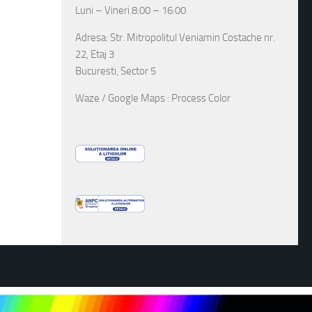
Luni – Vineri 8:00 – 16:00
Adresa: Str. Mitropolitul Veniamin Costache nr.
22, Etaj 3
Bucuresti, Sector 5
Waze / Google Maps : Process Color