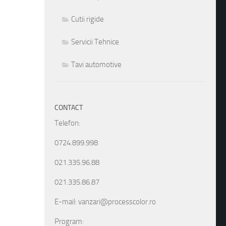
Cutii rigide
Servicii Tehnice
Tavi automotive
CONTACT
Telefon:
0724.899.998
021.335.96.88
021.335.86.87
E-mail: vanzari@processcolor.ro
Program: