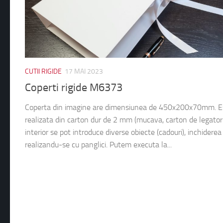
CUTII RIGIDE
17 MAI 2023
Coperti rigide M6373
Coperta din imagine are dimensiunea de 450x200x70mm. E
realizata din carton dur de 2 mm (mucava, carton de legatori
interior se pot introduce diverse obiecte (cadouri), inchiderea
realizandu-se cu panglici. Putem executa la...