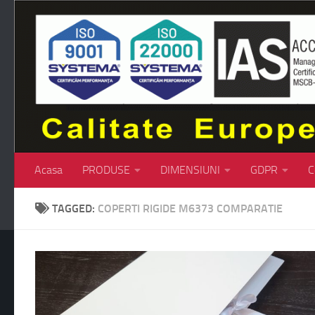
Skip to content
Acasa
PRODUSE
DIMENSIUNI
GDPR
C
TAGGED:
COPERTI RIGIDE M6373 COMPARATIE