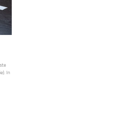
ste
e). In