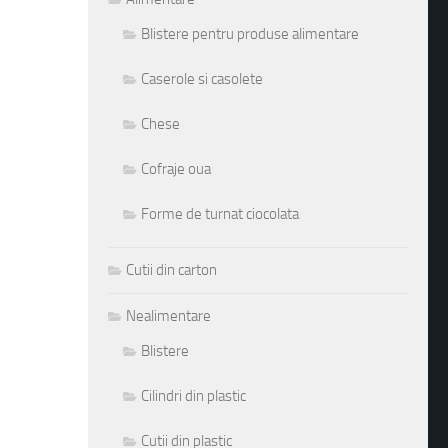
Blistere pentru produse alimentare
Caserole si casolete
Chese
Cofraje oua
Forme de turnat ciocolata
Cutii din carton
Nealimentare
Blistere
Cilindri din plastic
Cutii din plastic