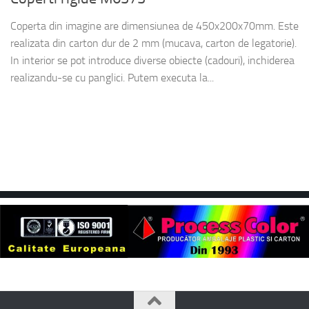
Coperta din imagine are dimensiunea de 450x200x70mm. Este
realizata din carton dur de 2 mm (mucava, carton de legatorie).
In interior se pot introduce diverse obiecte (cadouri), inchiderea
realizandu-se cu panglici. Putem executa la...