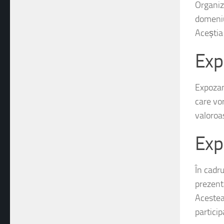
Organiz
domeniu
Aceștia 
Exp
Expozan
care vor
valoroa
Exp
În cadr
prezentă
Acestea
particip