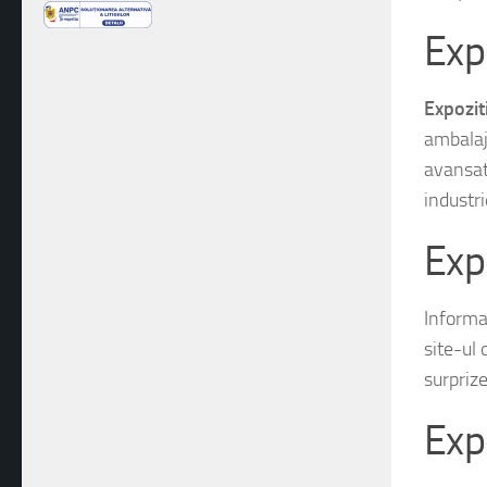
Exp
Expozi
ambalaje
avansat
industri
Exp
Informaț
site-ul 
surpriz
Exp