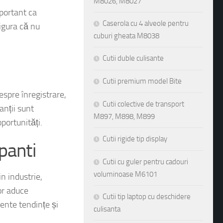
M8026, M8027
portant ca
Caserola cu 4 alveole pentru
sigura că nu
cuburi gheata M8038
Cutii duble culisante
Cutii premium model Bite
espre înregistrare,
Cutii colective de transport
anții sunt
M897, M898, M899
portunități.
Cutii rigide tip display
panti
Cutii cu guler pentru cadouri
voluminoase M6101
n industrie,
or aduce
Cutii tip laptop cu deschidere
ente tendințe și
culisanta