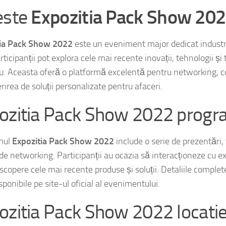
este
Expozitia Pack Show 20
tia Pack Show 2022
este un eveniment major dedicat industri
ticipanții pot explora cele mai recente inovații, tehnologii și 
. Aceasta oferă o platformă excelentă pentru networking, co
irea de soluții personalizate pentru afaceri.
ozitia Pack Show 2022 prog
mul
Expozitia Pack Show 2022
include o serie de prezentări,
de networking. Participanții au ocazia să interacționeze cu ex
scopere cele mai recente produse și soluții. Detaliile comple
isponibile pe site-ul oficial al evenimentului.
ozitia Pack Show 2022 locati