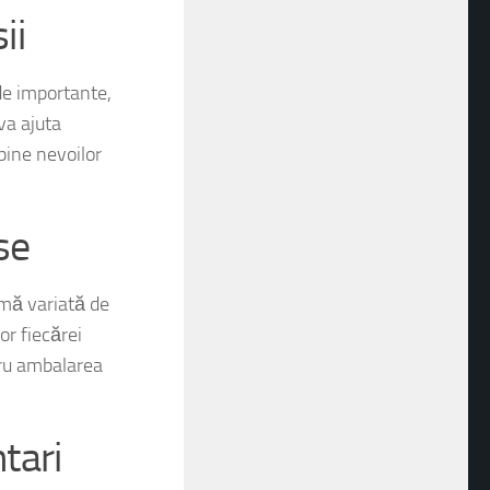
ii
e importante,
va ajuta
bine nevoilor
se
mă variată de
or fiecărei
tru ambalarea
tari