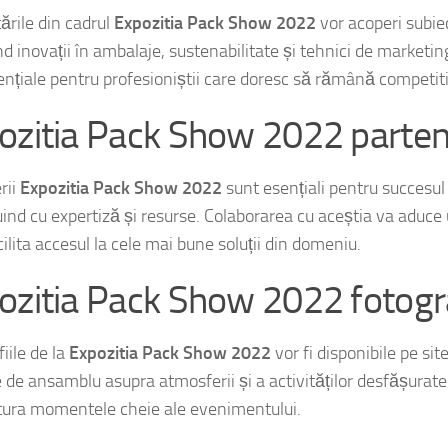
ările din cadrul
Expozitia Pack Show 2022
vor acoperi subie
d inovații în ambalaje, sustenabilitate și tehnici de marketin
ențiale pentru profesioniștii care doresc să rămână competitiv
ozitia Pack Show 2022 parten
rii
Expozitia Pack Show 2022
sunt esențiali pentru succesul
uind cu expertiză și resurse. Colaborarea cu aceștia va aduce 
cilita accesul la cele mai bune soluții din domeniu.
ozitia Pack Show 2022 fotogra
iile de la
Expozitia Pack Show 2022
vor fi disponibile pe site
e de ansamblu asupra atmosferii și a activităților desfășurat
tura momentele cheie ale evenimentului.