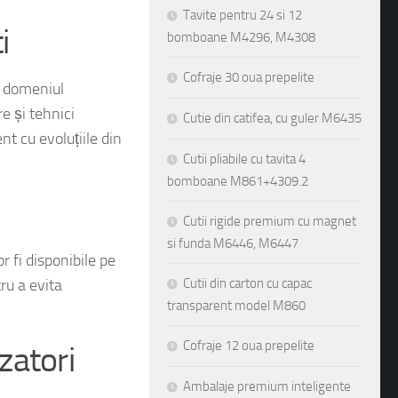
Tavite pentru 24 si 12
i
bomboane M4296, M4308
Cofraje 30 oua prepelite
n domeniul
e și tehnici
Cutie din catifea, cu guler M6435
t cu evoluțiile din
Cutii pliabile cu tavita 4
bomboane M861+4309.2
Cutii rigide premium cu magnet
si funda M6446, M6447
r fi disponibile pe
ru a evita
Cutii din carton cu capac
transparent model M860
Cofraje 12 oua prepelite
zatori
Ambalaje premium inteligente