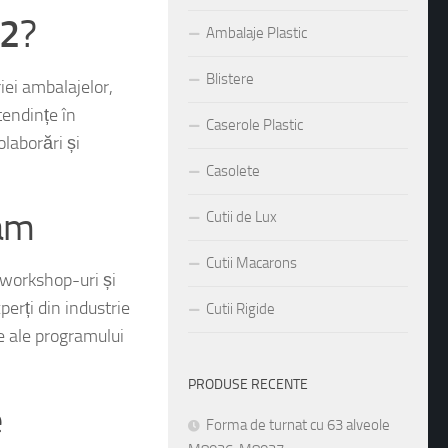
22
?
Ambalaje Plastic
Blistere
ei ambalajelor,
tendințe în
Caserole Plastic
laborări și
Casolete
ram
Cutii de Lux
Cutii Macarons
 workshop-uri și
perți din industrie
Cutii Rigide
te ale programului
PRODUSE RECENTE
e
Forma de turnat cu 63 alveole