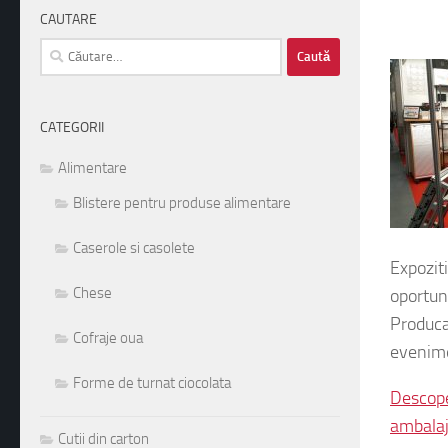
CAUTARE
Caută
după:
CATEGORII
Alimentare
Blistere pentru produse alimentare
Caserole si casolete
Expozit
Chese
oportun
Produca
Cofraje oua
evenimen
Forme de turnat ciocolata
Descoper
ambalaj
Cutii din carton