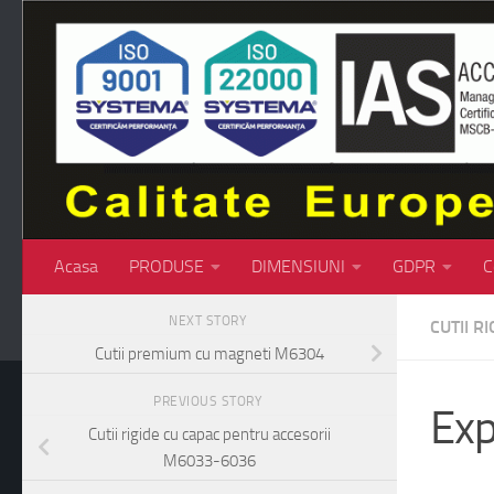
Skip to content
Acasa
PRODUSE
DIMENSIUNI
GDPR
C
NEXT STORY
CUTII RI
Cutii premium cu magneti M6304
PREVIOUS STORY
Exp
Cutii rigide cu capac pentru accesorii
M6033-6036