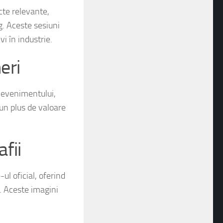
cte relevante,
g. Aceste sesiuni
i în industrie.
eri
 evenimentului,
un plus de valoare
fii
-ul oficial, oferind
e. Aceste imagini