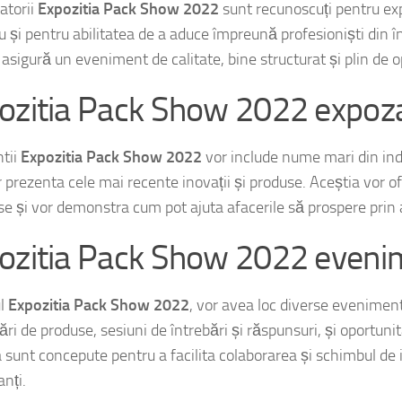
atorii
Expozitia Pack Show 2022
sunt recunoscuți pentru exp
 și pentru abilitatea de a aduce împreună profesioniști din în
asigură un eveniment de calitate, bine structurat și plin de o
ozitia Pack Show 2022 expoz
tii
Expozitia Pack Show 2022
vor include nume mari din ind
 prezenta cele mai recente inovații și produse. Aceștia vor of
se și vor demonstra cum pot ajuta afacerile să prospere prin 
ozitia Pack Show 2022 eveni
ul
Expozitia Pack Show 2022
, vor avea loc diverse eveniment
ri de produse, sesiuni de întrebări și răspunsuri, și oportuni
 sunt concepute pentru a facilita colaborarea și schimbul de i
anți.