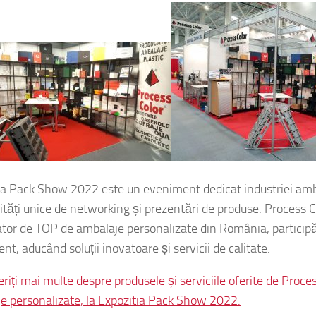
ia Pack Show 2022 este un eveniment dedicat industriei amba
ități unice de networking și prezentări de produse. Process C
tor de TOP de ambalaje personalizate din România, participă
t, aducând soluții inovatoare și servicii de calitate.
iți mai multe despre produsele și serviciile oferite de Process
e personalizate, la Expozitia Pack Show 2022.