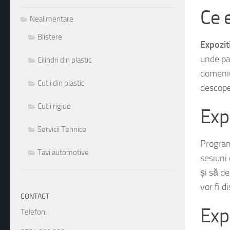
Ce 
Nealimentare
Blistere
Expozi
unde par
Cilindri din plastic
domeniu
Cutii din plastic
descoper
Cutii rigide
Exp
Servicii Tehnice
Progra
Tavi automotive
sesiuni 
și să de
vor fi d
CONTACT
Exp
Telefon: