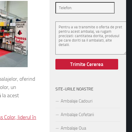
lajelor, oferind
olor, un
SITE-URILE NOASTRE
 la acest
Ambalaje Cadouri
Ambalaje Cofetarii
 Color, liderul în
Ambalaje Oua