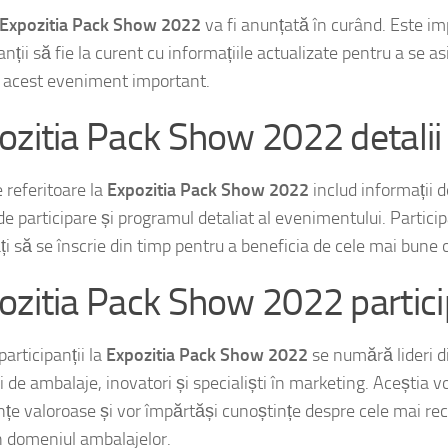
Expozitia Pack Show 2022
va fi anunțată în curând. Este im
anții să fie la curent cu informațiile actualizate pentru a se a
 acest eveniment important.
ozitia Pack Show 2022 detalii
e referitoare la
Expozitia Pack Show 2022
includ informații d
de participare și programul detaliat al evenimentului. Particip
ți să se înscrie din timp pentru a beneficia de cele mai bune o
ozitia Pack Show 2022 partici
participanții la
Expozitia Pack Show 2022
se numără lideri di
i de ambalaje, inovatori și specialiști în marketing. Aceștia v
nțe valoroase și vor împărtăși cunoștințe despre cele mai rec
în domeniul ambalajelor.