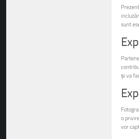
Prezent
incluzân
sunt es
Exp
Partene
contrib
și va fa
Exp
Fotograf
o privir
vor cap