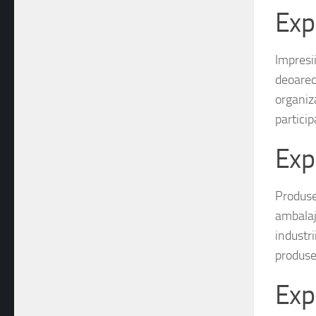
Exp
Impresii
deoarec
organiz
particip
Exp
Produse
ambalaje
industr
produse
Exp