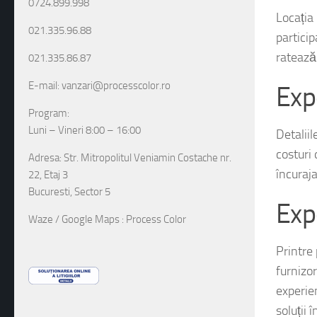
0724.899.998
Locația
021.335.96.88
particip
ratează
021.335.86.87
E-mail: vanzari@processcolor.ro
Exp
Program:
Luni – Vineri 8:00 – 16:00
Detaliil
costuri 
Adresa: Str. Mitropolitul Veniamin Costache nr.
încuraja
22, Etaj 3
Bucuresti, Sector 5
Exp
Waze / Google Maps : Process Color
Printre 
furnizor
experie
soluții 