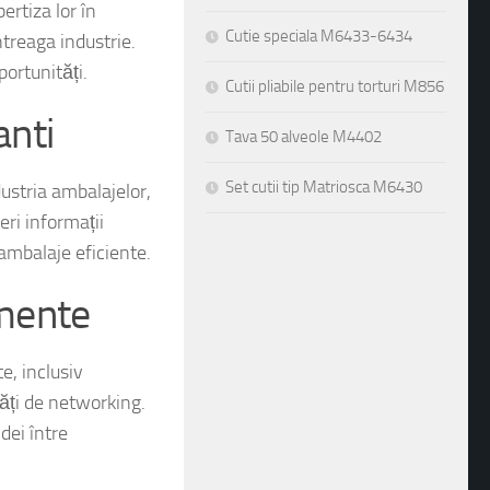
ertiza lor în
Cutie speciala M6433-6434
treaga industrie.
portunități.
Cutii pliabile pentru torturi M856
anti
Tava 50 alveole M4402
Set cutii tip Matriosca M6430
ustria ambalajelor,
eri informații
ambalaje eficiente.
mente
e, inclusiv
tăți de networking.
dei între