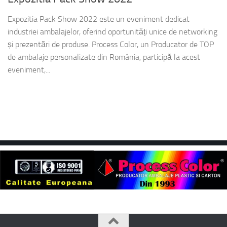
Expozitia Pack Show 2022 este un eveniment dedicat
industriei ambalajelor, oferind oportunități unice de networking
și prezentări de produse. Process Color, un Producator de TOP
de ambalaje personalizate din România, participă la acest
eveniment,...