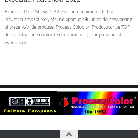
Expozitia Pack Show 2022 este un eveniment dedicat
industriei ambalajelor, oferind oportunități unice de networking
și prezentări de produse. Process Color, un Producator de TOP
de ambalaje personalizate din România, participă la acest
eveniment,...