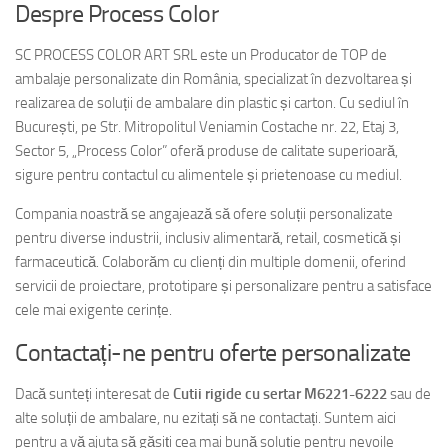
Despre Process Color
SC PROCESS COLOR ART SRL este un Producator de TOP de
ambalaje personalizate din România, specializat în dezvoltarea și
realizarea de soluții de ambalare din plastic și carton. Cu sediul în
București, pe Str. Mitropolitul Veniamin Costache nr. 22, Etaj 3,
Sector 5, „Process Color” oferă produse de calitate superioară,
sigure pentru contactul cu alimentele și prietenoase cu mediul.
Compania noastră se angajează să ofere soluții personalizate
pentru diverse industrii, inclusiv alimentară, retail, cosmetică și
farmaceutică. Colaborăm cu clienți din multiple domenii, oferind
servicii de proiectare, prototipare și personalizare pentru a satisface
cele mai exigente cerințe.
Contactați-ne pentru oferte personalizate
Dacă sunteți interesat de
Cutii rigide cu sertar M6221-6222
sau de
alte soluții de ambalare, nu ezitați să ne contactați. Suntem aici
pentru a vă ajuta să găsiți cea mai bună soluție pentru nevoile