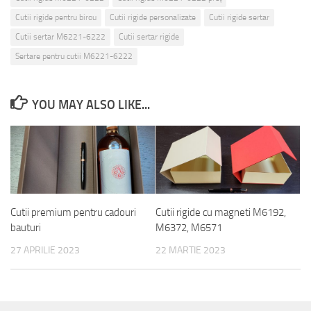
Cutii rigide pentru birou
Cutii rigide personalizate
Cutii rigide sertar
Cutii sertar M6221-6222
Cutii sertar rigide
Sertare pentru cutii M6221-6222
YOU MAY ALSO LIKE...
Cutii premium pentru cadouri
Cutii rigide cu magneti M6192,
bauturi
M6372, M6571
27 APRILIE 2023
22 MARTIE 2023