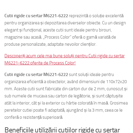
inlaynikebyyouby you
Cutii rigide cu sertar M6221-6222
reprezintă o soluție excelentă
pentru organizarea și depozitarea diverselor obiecte. Cu un design
elegant și funcțional, aceste cutii sunt ideale pentru birouri,
magazine sau acasă. „Process Color” oferă o gamă variată de
produse personalizate, adaptate nevoilor clienților.
Descoperiți acum cele mai bune soluții pentru Cutii rigide cu sertar
M6221-6222 oferite de Process Color!
Cutii rigide cu sertar M6221-6222
sunt soluții ideale pentru
organizarea eficientă a obiectelor, având dimensiuni de 110x72x20
mm. Aceste cutii sunt fabricate din carton dur de 2 mm, cunoscut și
sub numele de mucava sau carton de legătorie, și sunt căptușite
atât la interior, cât și la exterior cu hârtie colorată în masă. Grosimea
peretelor cutiei poate fi adaptată, ajungând și la 3 mm, ceea ce le
conferă o rezistență superioară.
Beneficiile utilizării cutiilor rigide cu sertar