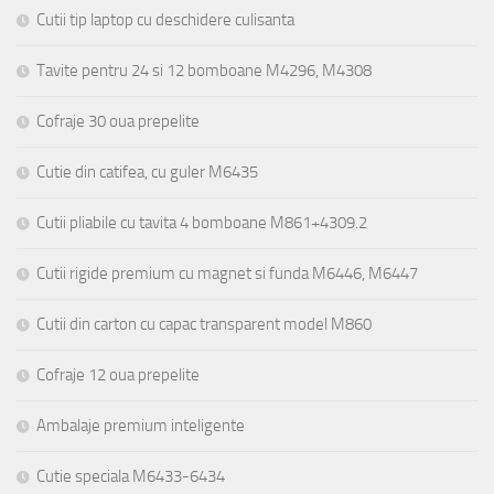
Cutii tip laptop cu deschidere culisanta
Tavite pentru 24 si 12 bomboane M4296, M4308
Cofraje 30 oua prepelite
Cutie din catifea, cu guler M6435
Cutii pliabile cu tavita 4 bomboane M861+4309.2
Cutii rigide premium cu magnet si funda M6446, M6447
Cutii din carton cu capac transparent model M860
Cofraje 12 oua prepelite
Ambalaje premium inteligente
Cutie speciala M6433-6434