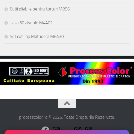
Cutii pliabile pentru torturi M856
Tava 50 alveole M4402
Set cutii tip Matriosca M6430
processcolor.ro © 2026. Toate Drepturile Rezervate.