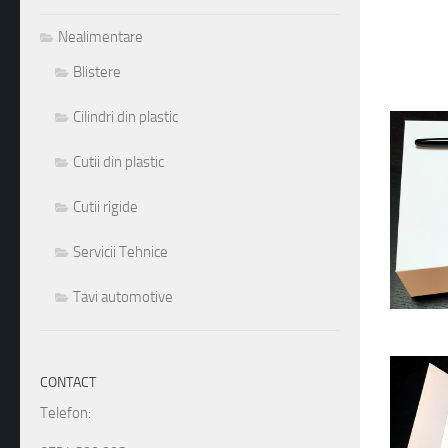
Nealimentare
Blistere
Cilindri din plastic
Cutii din plastic
Cutii rigide
Servicii Tehnice
Tavi automotive
CONTACT
Telefon: