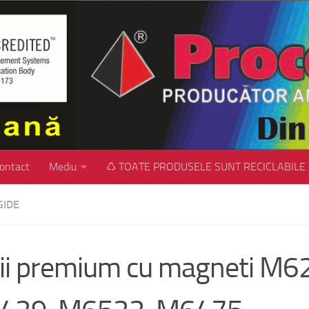
ontact
Mediu
♺ TOATE PRODUSELE SUNT RECICLABILE
GIDE
ii premium cu magneti M6