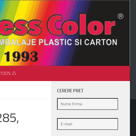
 100% ♺
CERERE PRET
285,