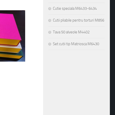
Cutie speciala M6433-6434
Cutii pliabile pentru torturi M856
Tava 50 alveole M4402
Set cutii tip Matriosca M6430