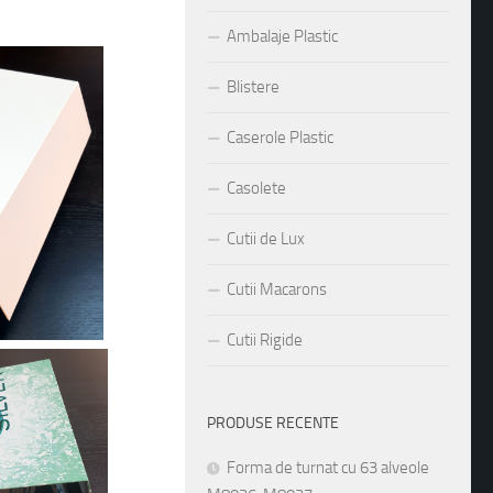
Ambalaje Plastic
Blistere
Caserole Plastic
Casolete
Cutii de Lux
Cutii Macarons
Cutii Rigide
PRODUSE RECENTE
Forma de turnat cu 63 alveole