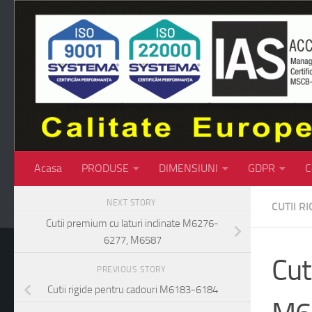
Skip to content
Acasa
PRODUSE
DIMENSIUNI
GDPR
C
NEXT STORY
CUTII RI
Cutii premium cu laturi inclinate M6276-
6277, M6587
Cut
PREVIOUS STORY
Cutii rigide pentru cadouri M6183-6184