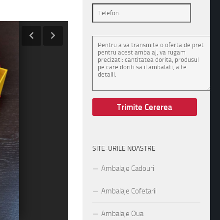
SITE-URILE NOASTRE
Ambalaje Cadouri
Ambalaje Cofetarii
Ambalaje Oua