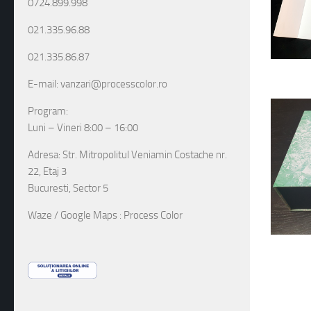
0724.899.998
021.335.96.88
021.335.86.87
E-mail: vanzari@processcolor.ro
Program:
Luni – Vineri 8:00 – 16:00
Adresa: Str. Mitropolitul Veniamin Costache nr.
22, Etaj 3
Bucuresti, Sector 5
Waze / Google Maps : Process Color