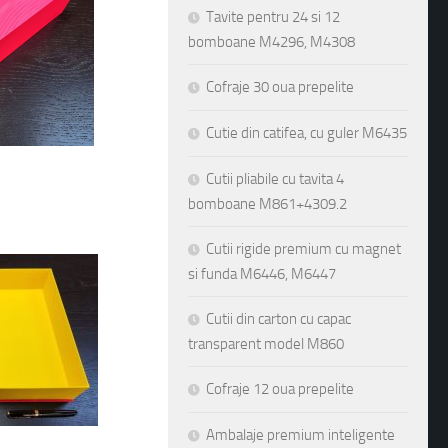
Tavite pentru 24 si 12
bomboane M4296, M4308
Cofraje 30 oua prepelite
Cutie din catifea, cu guler M6435
Cutii pliabile cu tavita 4
bomboane M861+4309.2
Cutii rigide premium cu magnet
si funda M6446, M6447
Cutii din carton cu capac
transparent model M860
Cofraje 12 oua prepelite
Ambalaje premium inteligente