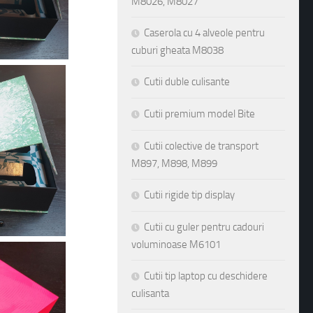
M8026, M8027
Caserola cu 4 alveole pentru
cuburi gheata M8038
Cutii duble culisante
Cutii premium model Bite
Cutii colective de transport
M897, M898, M899
Cutii rigide tip display
Cutii cu guler pentru cadouri
voluminoase M6101
Cutii tip laptop cu deschidere
culisanta