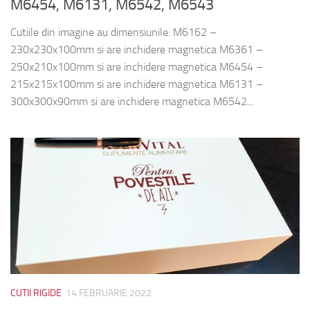
M6454, M6131, M6542, M6543
Cutiile din imagine au dimensiunile: M6162 –
230x230x100mm si are inchidere magnetica M6361 –
250x210x100mm si are inchidere magnetica M6454 –
215x215x100mm si are inchidere magnetica M6131 –
300x300x90mm si are inchidere magnetica M6542...
CUTII RIGIDE
14 FEBRUARIE 2022