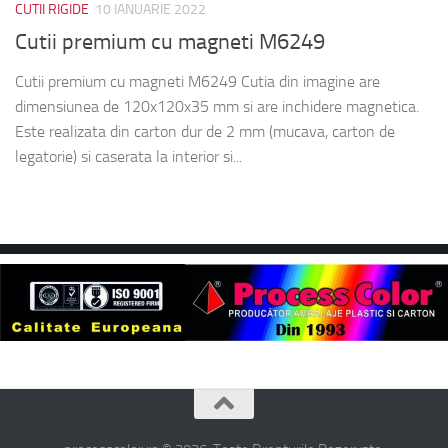
CUTII RIGIDE
10 IANUARIE 2022
Cutii premium cu magneti M6249
Cutii premium cu magneti M6249 Cutia din imagine are
dimensiunea de 120x120x35 mm si are inchidere magnetica.
Este realizata din carton dur de 2 mm (mucava, carton de
legatorie) si caserata la interior si...