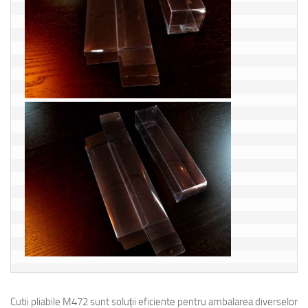
Cutii pliabile M472 sunt soluții eficiente pentru ambalarea diverselor