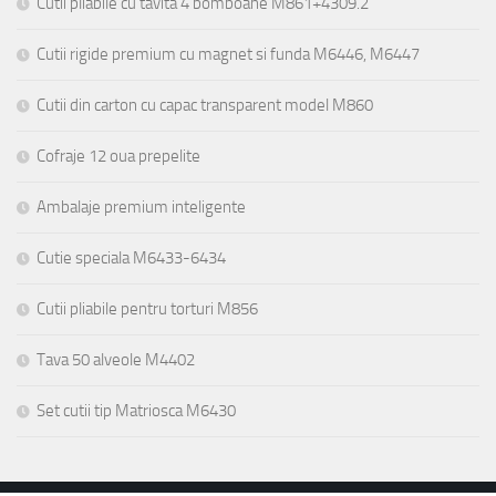
Cutii pliabile cu tavita 4 bomboane M861+4309.2
Cutii rigide premium cu magnet si funda M6446, M6447
Cutii din carton cu capac transparent model M860
Cofraje 12 oua prepelite
Ambalaje premium inteligente
Cutie speciala M6433-6434
Cutii pliabile pentru torturi M856
Tava 50 alveole M4402
Set cutii tip Matriosca M6430