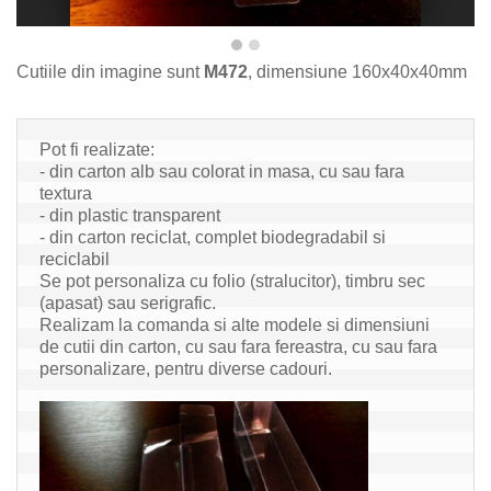
Cutiile din imagine sunt
M
472
, dimensiune
160x40x40
mm
Pot fi
 realizate:
- din carton alb sau colorat in masa, cu sau fara 
textura
- din plastic transparent
- din 
carton
 reciclat, 
complet biodegradabil
 si 
reciclabil 
Se pot personaliza cu folio (stralucitor), timbru sec 
(apasat) sau serigrafic.
Realizam la comanda 
si alte
 modele si dimensiuni 
de cutii 
din carton, cu sau fara fereastra
, cu sau fara 
personalizare, 
pentru diverse cadouri.