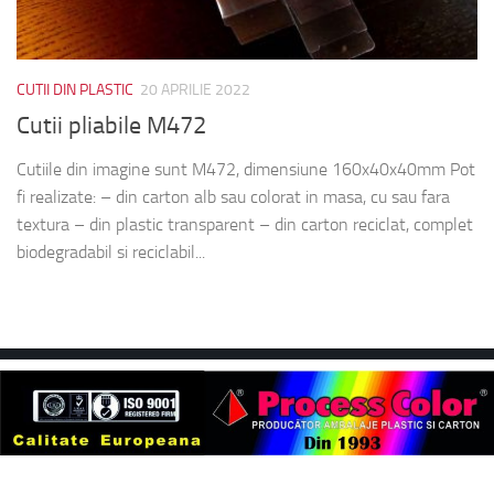
CUTII DIN PLASTIC
20 APRILIE 2022
Cutii pliabile M472
Cutiile din imagine sunt M472, dimensiune 160x40x40mm Pot
fi realizate: – din carton alb sau colorat in masa, cu sau fara
textura – din plastic transparent – din carton reciclat, complet
biodegradabil si reciclabil...