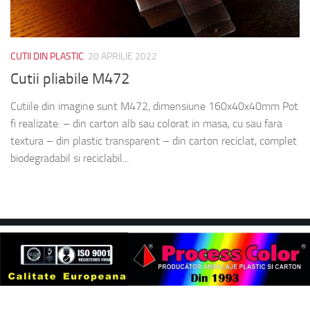
CUTII DIN PLASTIC
20 APRILIE 2022
Cutii pliabile M472
Cutiile din imagine sunt M472, dimensiune 160x40x40mm Pot
fi realizate: – din carton alb sau colorat in masa, cu sau fara
textura – din plastic transparent – din carton reciclat, complet
biodegradabil si reciclabil...