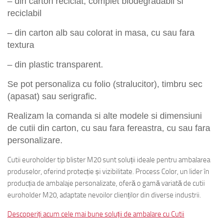
– din
carton
reciclat, complet biodegradabil
si
reciclabil
– din carton alb sau colorat in masa, cu sau fara
textura
– din plastic transparent.
Se pot personaliza cu folio (stralucitor), timbru sec
(apasat) sau serigrafic.
Realizam la comanda si alte modele si dimensiuni
de cutii din carton, cu sau fara fereastra, cu sau fara
personalizare.
Cutii euroholder tip blister M20 sunt soluții ideale pentru ambalarea
produselor, oferind protecție și vizibilitate. Process Color, un lider în
producția de ambalaje personalizate, oferă o gamă variată de cutii
euroholder M20, adaptate nevoilor clienților din diverse industrii.
Descoperiți acum cele mai bune soluții de ambalare cu Cutii