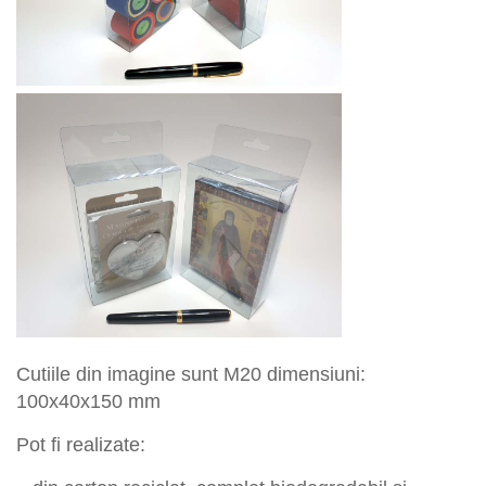
Cutiile din imagine sunt M
20
dimensiuni:
10
0
x4
0
x15
0
mm
Pot fi
realizate: