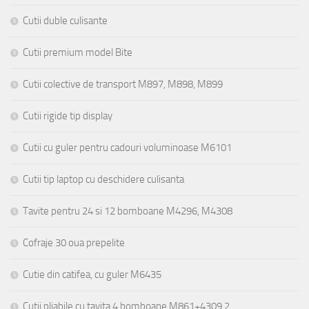
Cutii duble culisante
Cutii premium model Bite
Cutii colective de transport M897, M898, M899
Cutii rigide tip display
Cutii cu guler pentru cadouri voluminoase M6101
Cutii tip laptop cu deschidere culisanta
Tavite pentru 24 si 12 bomboane M4296, M4308
Cofraje 30 oua prepelite
Cutie din catifea, cu guler M6435
Cutii pliabile cu tavita 4 bomboane M861+4309.2