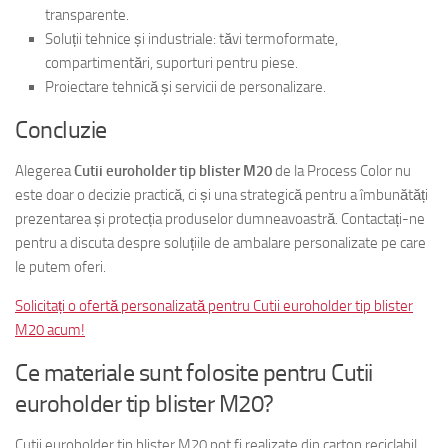
transparente.
Soluții tehnice și industriale: tăvi termoformate,
compartimentări, suporturi pentru piese.
Proiectare tehnică și servicii de personalizare.
Concluzie
Alegerea
Cutii euroholder tip blister M20
de la Process Color nu
este doar o decizie practică, ci și una strategică pentru a îmbunătăți
prezentarea și protecția produselor dumneavoastră. Contactați-ne
pentru a discuta despre soluțiile de ambalare personalizate pe care
le putem oferi.
Solicitați o ofertă personalizată pentru Cutii euroholder tip blister
M20 acum!
Ce materiale sunt folosite pentru Cutii
euroholder tip blister M20?
Cutii euroholder tip blister M20 pot fi realizate din carton reciclabil,