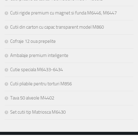
Cutii rigide premium cu magnet si funda M6446, M6447
Cutii din carton cu capac transparent model M860
Cofraje 12 oua prepelite
Ambalaje premium inteligente
Cutie speciala M6433-6434
Cutii pliabile pentru torturi M856
Tava 50 alveole M4402
Set cutii tip Matriosca M6430