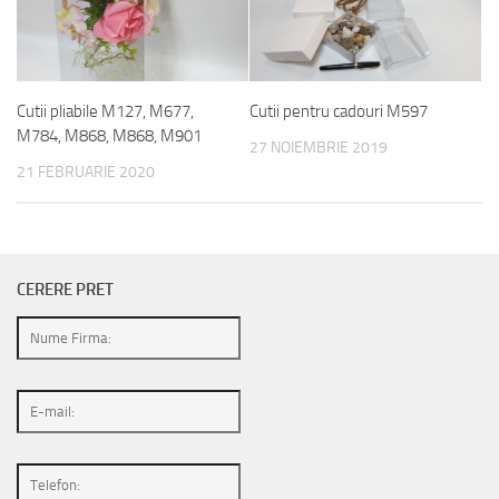
Cutii pliabile M127, M677,
Cutii pentru cadouri M597
M784, M868, M868, M901
27 NOIEMBRIE 2019
21 FEBRUARIE 2020
CERERE PRET