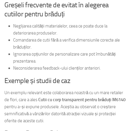
Greșeli frecvente de evitat în alegerea
cutiilor pentru brăduți
Neglijarea calității materialelor, ceea ce poate duce la
deteriorarea produselor.
Comandarea de cutii fără a verifica dimensiunile corecte ale
brăduților.
Ignorarea opțiunilor de personalizare care pot îmbunătăți
prezentarea.
Neconsiderarea feedback-ului clienților anteriori.
Exemple și studii de caz
Un exemplu relevant este colaborarea noastră cu un mare retailer
de flori, care a ales
Cutii cu corp transparent pentru brăduți M6140
pentru a-și expune produsele. Aceștia au observat o creștere
semnificativă a vânzărilor datorită atracției vizuale și protecției
oferite de aceste cutii.