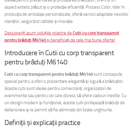
aspect estetic plăcut și o protecție eficientă. Process Color, lider în
producția de ambalaje personalizate, oferă servicii adaptate nevoilor
clienților, asigurând calitate și inovație.
Descoperiți acum soluțiile noastre de
Cutii cu corp transparent
pentru brăduți M6140
și beneficiați de cele mai bune oferte!
Introducere în Cutii cu corp transparent
pentru brăduți M6140
Cutii cu corp transparent pentru brăduți M6140
sunt concepute
special pentru a oferi o prezentare elegantă și sigură a brăduților.
Aceste cutii sunt ideale pentru comercianți, organizatori de
evenimente sau pentru cei care doresc să ofere cadouri inedite. Cu
un design modern și funcțional, aceste cutii protejează brăduții de
deteriorare și le permit să fie admirate din toate unghiurile.
Definiții și explicații practice