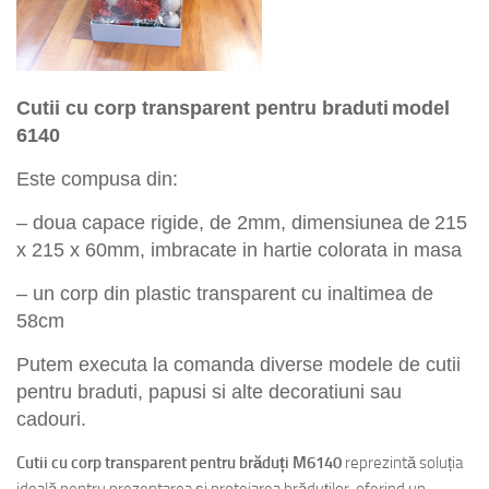
Cutii
cu corp transparent
pentru
braduti
model
6140
Este compusa din:
– doua capace rigide, de 2mm,
dim
ensiunea de
2
15
x
2
15
x
60mm, imbracate in hartie colorata in masa
–
un corp din plastic transparent cu inaltimea de
58cm
Putem executa la comanda diverse modele de cutii
pentru braduti, papusi si alte decoratiuni sau
cadouri.
Cutii cu corp transparent pentru brăduți M6140
reprezintă soluția
ideală pentru prezentarea și protejarea brăduților, oferind un