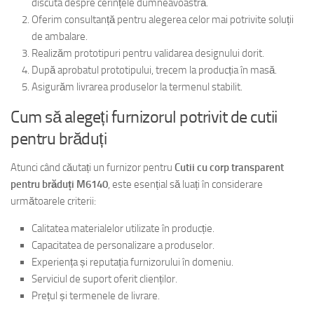
discuta despre cerințele dumneavoastră.
Oferim consultanță pentru alegerea celor mai potrivite soluții
de ambalare.
Realizăm prototipuri pentru validarea designului dorit.
După aprobatul prototipului, trecem la producția în masă.
Asigurăm livrarea produselor la termenul stabilit.
Cum să alegeți furnizorul potrivit de cutii
pentru brăduți
Atunci când căutați un furnizor pentru
Cutii cu corp transparent
pentru brăduți M6140
, este esențial să luați în considerare
următoarele criterii:
Calitatea materialelor utilizate în producție.
Capacitatea de personalizare a produselor.
Experiența și reputația furnizorului în domeniu.
Serviciul de suport oferit clienților.
Prețul și termenele de livrare.