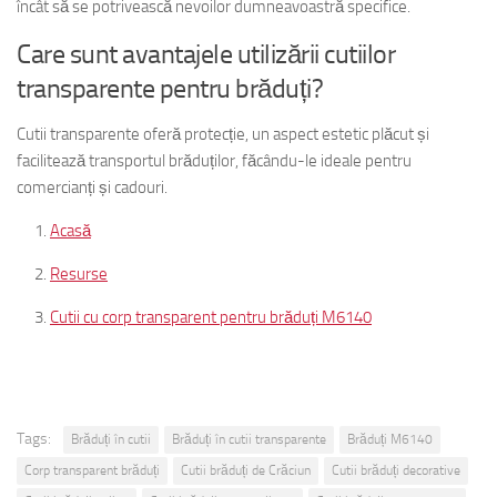
încât să se potrivească nevoilor dumneavoastră specifice.
Care sunt avantajele utilizării cutiilor
transparente pentru brăduți?
Cutii transparente oferă protecție, un aspect estetic plăcut și
facilitează transportul brăduților, făcându-le ideale pentru
comercianți și cadouri.
Acasă
Resurse
Cutii cu corp transparent pentru brăduți M6140
Tags:
Brăduți în cutii
Brăduți în cutii transparente
Brăduți M6140
Corp transparent brăduți
Cutii brăduți de Crăciun
Cutii brăduți decorative