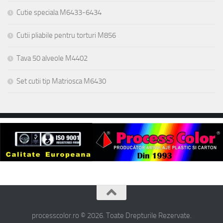
Cutie speciala M6433-6434
Cutii pliabile pentru torturi M856
Tava 50 alveole M4402
Set cutii tip Matriosca M6430
processcolor.ro © 2026. Toate Drepturile Rezervate.