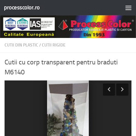
processcolor.ro
Skip to content
CUTII DIN PLASTIC
/
CUTII RIGIDE
Cutii cu corp transparent pentru braduti
M6140