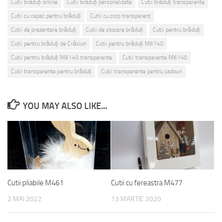
Cutii brăduți online
Cutii brăduți personalizate
Cutii brăduți transparente
Cutii cu capac pentru brăduți
Cutii cu corp transparent
Cutii de prezentare brăduți
Cutii de stocare brăduți
Cutii pentru brăduți
Cutii pentru brăduți de Crăciun
Cutii pentru brăduți M6140
Cutii pentru brăduți M6140 transparente.
Cutii transparente M6140
Cutii transparente pentru brăduți
Cutii transparente pentru cadouri
YOU MAY ALSO LIKE...
Cutii pliabile M461
Cutii cu fereastra M477
2 MAI 2022
13 MARTIE 2020