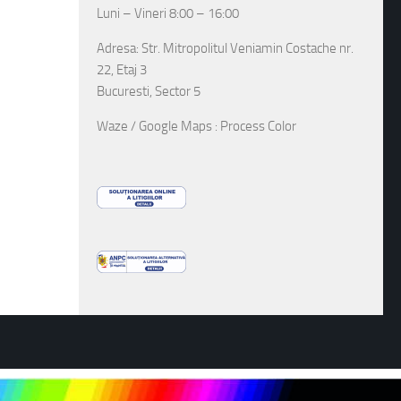
Luni – Vineri 8:00 – 16:00
Adresa: Str. Mitropolitul Veniamin Costache nr.
22, Etaj 3
Bucuresti, Sector 5
Waze / Google Maps : Process Color