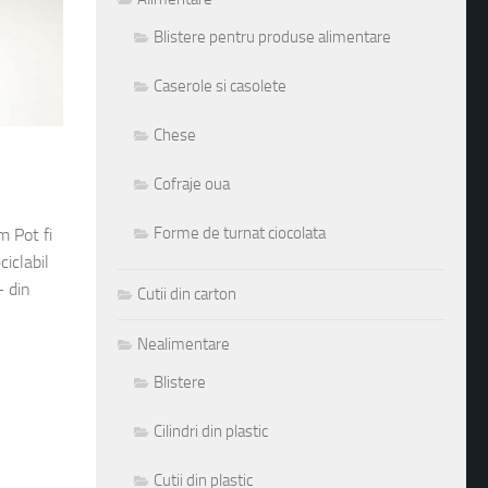
Blistere pentru produse alimentare
Caserole si casolete
Chese
Cofraje oua
Forme de turnat ciocolata
 Pot fi
ciclabil
– din
Cutii din carton
Nealimentare
Blistere
Cilindri din plastic
Cutii din plastic