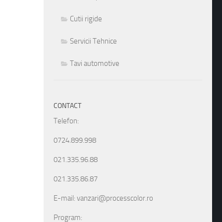
Cutii rigide
Servicii Tehnice
Tavi automotive
CONTACT
Telefon:
0724.899.998
021.335.96.88
021.335.86.87
E-mail: vanzari@processcolor.ro
Program: