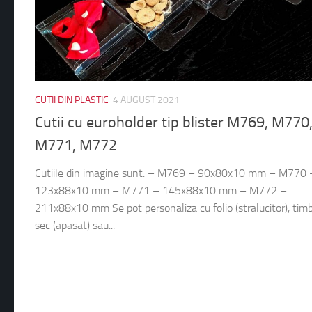
CUTII DIN PLASTIC
4 AUGUST 2021
Cutii cu euroholder tip blister M769, M770
M771, M772
Cutiile din imagine sunt: – M769 – 90x80x10 mm – M770 
123x88x10 mm – M771 – 145x88x10 mm – M772 –
211x88x10 mm Se pot personaliza cu folio (stralucitor), tim
sec (apasat) sau...