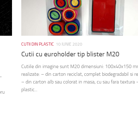
CUTII DIN PLASTIC
10 IUNIE 2020
,
Cutii cu euroholder tip blister M20
Cutiile din imagine sunt M20 dimensiuni: 100x40x150 mm
realizate: – din carton reciclat, complet biodegradabil si re
–
– din carton alb sau colorat in masa, cu sau fara textura 
plastic...
bru