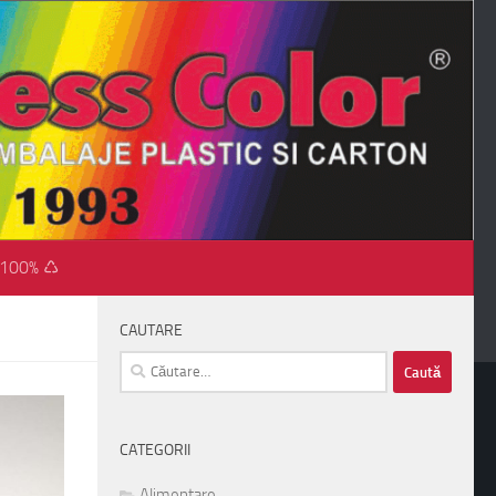
 100% ♺
CAUTARE
Caută
după:
CATEGORII
Alimentare