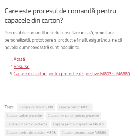
Care este procesul de comandă pentru
capacele din carton?
Procesul de comandă include consultare inițială, proiectare
personalizată, prototipare și producție finală, asigurându-ne că
nevoile dumneavoastră sunt îndeplinite.
Acasă
Resurse
Capace din carton pentru protectie dispozitive M803 si M6389
Tags:
Capace carton M6389
Capace carton M803
Capace carton protecție
Capace din carton pentru protecție
Capace din carton protecție
Capace pentru dispozitive M6389
Capace pentru dispozitive M803
Capace personalizate M6389.