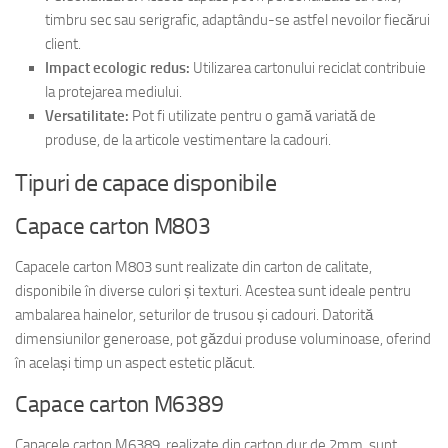
timbru sec sau serigrafic, adaptându-se astfel nevoilor fiecărui
client.
Impact ecologic redus:
Utilizarea cartonului reciclat contribuie
la protejarea mediului.
Versatilitate:
Pot fi utilizate pentru o gamă variată de
produse, de la articole vestimentare la cadouri.
Tipuri de capace disponibile
Capace carton M803
Capacele carton M803 sunt realizate din carton de calitate,
disponibile în diverse culori și texturi. Acestea sunt ideale pentru
ambalarea hainelor, seturilor de trusou și cadouri. Datorită
dimensiunilor generoase, pot găzdui produse voluminoase, oferind
în același timp un aspect estetic plăcut.
Capace carton M6389
Capacele carton M6389, realizate din carton dur de 2mm, sunt