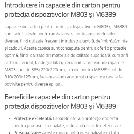
Introducere în capacele din carton pentru
protecția dispozitivelor M803 și M6389
Capacele din carton pentru protecția dispozitivelor M803 și M6389
sunt soluții ideale pentru ambalarea și protejarea produselor
diverse, fiind utilizate frecvent în industria textilă, de îmbrăcăminte
și cadouri. Aceste capace sunt concepute pentru a oferi o protecție
optimă, fiind realizate din materiale de calitate superioară, cum ar fi
cartonul reciclat, biodegradabil și reciclabil. Dimensiunile capacele
M803 sunt de 365x220x220mm, iar cele pentru M6389 sunt de
310x200x125mm, fiecare având caracteristici specifice care le fac
potrivite pentru diverse aplicații.
Beneficiile capacele din carton pentru
protecția dispozitivelor M803 și M6389
Protecție excelentă:
Capacele oferă o protecție eficientă
pentru produsele ambalate, reducând riscul de deteriorare.
Personalizare:
Aceste capace pot fi personalizate cu folio,