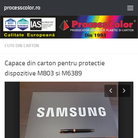
processcolor.ro
Skip to content
CUTII DIN CARTON
Capace din carton pentru protectie
dispozitive M803 si M6389