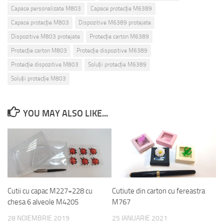
Capace personalizate M803
Capace protecție M6389
Capace protecție M803
Dispozitive M6389 protejate
Dispozitive M803 protejate
Protecție carton M6389
Protecție carton M803
Protecție dispozitive M6389
Protecție dispozitive M803
Soluții protecție M6389
Soluții protecție M803
YOU MAY ALSO LIKE...
Cutii cu capac M227+228 cu
Cutiute din carton cu fereastra
chesa 6 alveole M4205
M767
28 NOIEMBRIE 2019
25 IANUARIE 2021