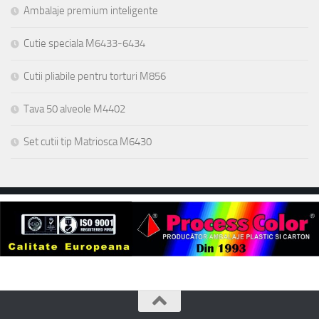
Ambalaje premium inteligente
Cutie speciala M6433-6434
Cutii pliabile pentru torturi M856
Tava 50 alveole M4402
Set cutii tip Matriosca M6430