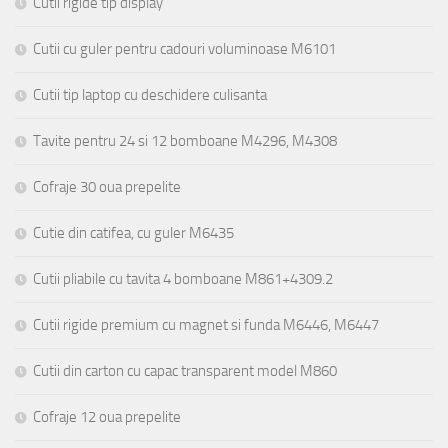
Cutii rigide tip display
Cutii cu guler pentru cadouri voluminoase M6101
Cutii tip laptop cu deschidere culisanta
Tavite pentru 24 si 12 bomboane M4296, M4308
Cofraje 30 oua prepelite
Cutie din catifea, cu guler M6435
Cutii pliabile cu tavita 4 bomboane M861+4309.2
Cutii rigide premium cu magnet si funda M6446, M6447
Cutii din carton cu capac transparent model M860
Cofraje 12 oua prepelite