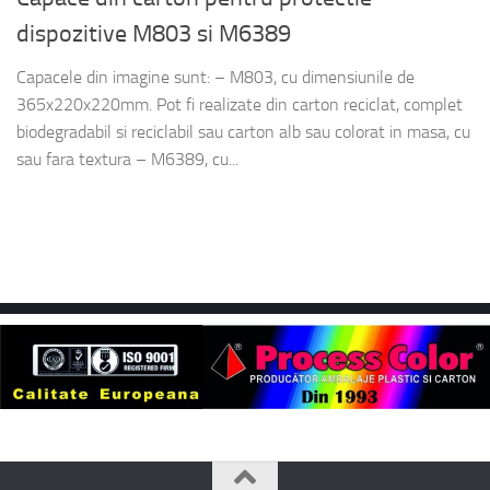
dispozitive M803 si M6389
Capacele din imagine sunt: – M803, cu dimensiunile de
365x220x220mm. Pot fi realizate din carton reciclat, complet
biodegradabil si reciclabil sau carton alb sau colorat in masa, cu
sau fara textura – M6389, cu...