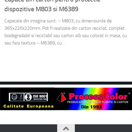
dispozitive M803 si M6389
Capacele din imagine sunt: – M803, cu dimensiunile de
365x220x220mm. Pot fi realizate din carton reciclat, complet
biodegradabil si reciclabil sau carton alb sau colorat in masa, cu
sau fara textura – M6389, cu...