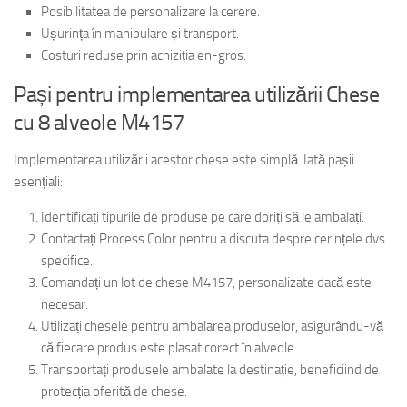
Posibilitatea de personalizare la cerere.
Ușurința în manipulare și transport.
Costuri reduse prin achiziția en-gros.
Pași pentru implementarea utilizării Chese
cu 8 alveole M4157
Implementarea utilizării acestor chese este simplă. Iată pașii
esențiali:
Identificați tipurile de produse pe care doriți să le ambalați.
Contactați Process Color pentru a discuta despre cerințele dvs.
specifice.
Comandați un lot de chese M4157, personalizate dacă este
necesar.
Utilizați chesele pentru ambalarea produselor, asigurându-vă
că fiecare produs este plasat corect în alveole.
Transportați produsele ambalate la destinație, beneficiind de
protecția oferită de chese.