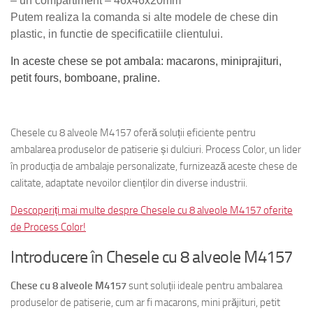
– un compartiment – 46x46x20mm
Putem realiza la comanda si alte modele de chese din
plastic, in functie de specificatiile clientului.
In aceste chese se pot ambala: macarons, miniprajituri,
petit fours, bomboane, praline.
Chesele cu 8 alveole M4157 oferă soluții eficiente pentru
ambalarea produselor de patiserie și dulciuri. Process Color, un lider
în producția de ambalaje personalizate, furnizează aceste chese de
calitate, adaptate nevoilor clienților din diverse industrii.
Descoperiți mai multe despre Chesele cu 8 alveole M4157 oferite
de Process Color!
Introducere în Chesele cu 8 alveole M4157
Chese cu 8 alveole M4157
sunt soluții ideale pentru ambalarea
produselor de patiserie, cum ar fi macarons, mini prăjituri, petit