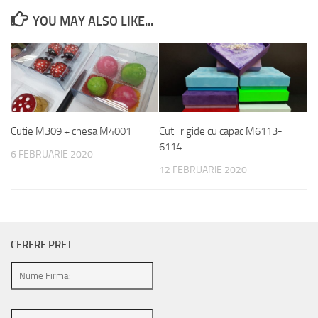
YOU MAY ALSO LIKE...
Cutie M309 + chesa M4001
Cutii rigide cu capac M6113-
6114
6 FEBRUARIE 2020
12 FEBRUARIE 2020
CERERE PRET