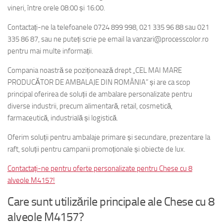
vineri, între orele 08:00 și 16:00.
Contactați-ne la telefoanele 0724 899 998, 021 335 96 88 sau 021
335 86 87, sau ne puteți scrie pe email la vanzari@processcolor.ro
pentru mai multe informații.
Compania noastră se poziționează drept „CEL MAI MARE
PRODUCĂTOR DE AMBALAJE DIN ROMÂNIA” și are ca scop
principal oferirea de soluții de ambalare personalizate pentru
diverse industrii, precum alimentară, retail, cosmetică,
farmaceutică, industrială și logistică.
Oferim soluții pentru ambalaje primare și secundare, prezentare la
raft, soluții pentru campanii promoționale și obiecte de lux.
Contactați-ne pentru oferte personalizate pentru Chese cu 8
alveole M4157!
Care sunt utilizările principale ale Chese cu 8
alveole M4157?