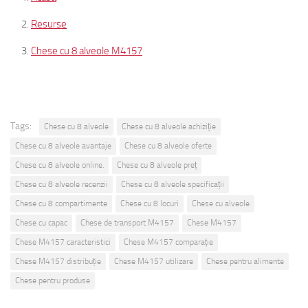
Resurse
Chese cu 8 alveole M4157
Tags:
Chese cu 8 alveole
Chese cu 8 alveole achiziție
Chese cu 8 alveole avantaje
Chese cu 8 alveole oferte
Chese cu 8 alveole online.
Chese cu 8 alveole preț
Chese cu 8 alveole recenzii
Chese cu 8 alveole specificații
Chese cu 8 compartimente
Chese cu 8 locuri
Chese cu alveole
Chese cu capac
Chese de transport M4157
Chese M4157
Chese M4157 caracteristici
Chese M4157 comparație
Chese M4157 distribuție
Chese M4157 utilizare
Chese pentru alimente
Chese pentru produse