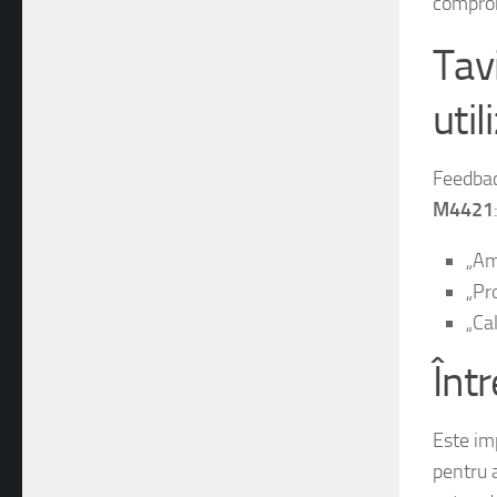
Tav
util
Feedback
M4421
„Am
„Pro
„Cal
Înt
Este imp
pentru a
putea d