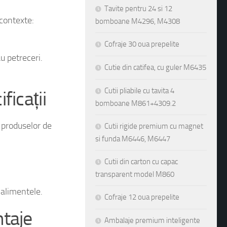
 contexte:
Tavite pentru 24 si 12
bomboane M4296, M4308
u petreceri.
Cofraje 30 oua prepelite
Cutie din catifea, cu guler M6435
ficații
Cutii pliabile cu tavita 4
bomboane M861+4309.2
 produselor de
Cutii rigide premium cu magnet
si funda M6446, M6447
Cutii din carton cu capac
transparent model M860
 alimentele.
ntaje
Cofraje 12 oua prepelite
Ambalaje premium inteligente