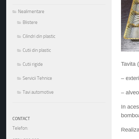
Nealimentare
Blistere
Cilindri din plastic
Cutii din plastic
Tavita 
Cutii rigide
– exter
Servicii Tehnice
– alve
Tavi automotive
In aces
bomboan
CONTACT
Realiz
Telefon:
Tavita 