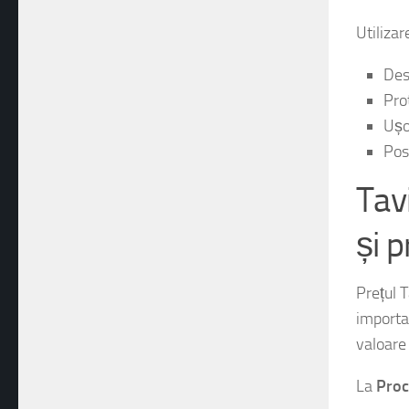
Utiliza
Des
Pro
Ușor
Posi
Tav
și p
Prețul T
importa
valoare
La
Proc
comprom