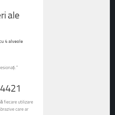
i ale
cu 4 alveole
esionați.”
 M4421
 fiecare utilizare
abrazive care ar