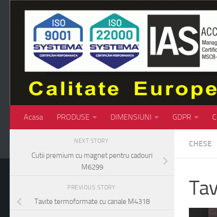
Skip to content
Acasa
PRODUSE
DIMENSIUNI
GDPR
C
NEXT STORY
CHESE
Cutii premium cu magnet pentru cadouri
M6299
Tav
PREVIOUS STORY
Tavite termoformate cu canale M4318