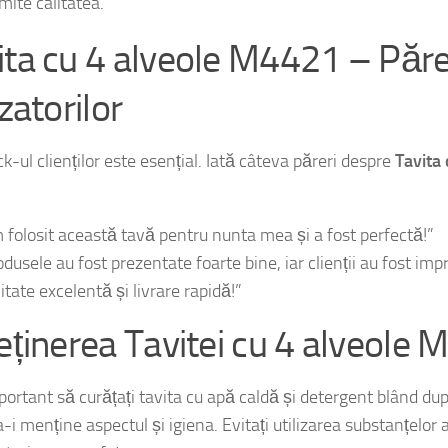
ita cu 4 alveole M4421 – Părer
izatorilor
-ul clienților este esențial. Iată câteva păreri despre
Tavita 
:
 folosit această tavă pentru nunta mea și a fost perfectă!”
dusele au fost prezentate foarte bine, iar clienții au fost impr
itate excelentă și livrare rapidă!”
reținerea Tavitei cu 4 alveole
ortant să curățați tavita cu apă caldă și detergent blând după
-i menține aspectul și igiena. Evitați utilizarea substanțelor 
eteriora suprafața.