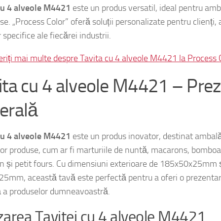
se. „Process Color” oferă soluții personalizate pentru clienți
 specifice ale fiecărei industrii.
riți mai multe despre Tavita cu 4 alveole M4421 la Process C
ita cu 4 alveole M4421 – Pre
erală
cu 4 alveole M4421
este un produs inovator, destinat ambalăr
lor produse, cum ar fi marturiile de nuntă, macarons, bomboan
n și petit fours. Cu dimensiuni exterioare de 185x50x25mm ș
5mm, această tavă este perfectă pentru a oferi o prezentar
ă a produselor dumneavoastră.
izarea Tavitei cu 4 alveole M4421