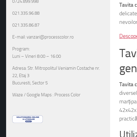
0724.899.998
delicate
nevoilor
021.335.96.88
021.335.86.87
Descope
E-mail: vanzari@processcolor.ro
Tav
Program:
gen
Luni – Vineri 8:00 – 16:00
Adresa: Str. Mitropolitul Veniamin Costache nr.
Tavita 
22, Etaj 3
Bucuresti, Sector 5
diverse
marțipa
Waze / Google Maps : Process Color
42x42x2
practic
Util