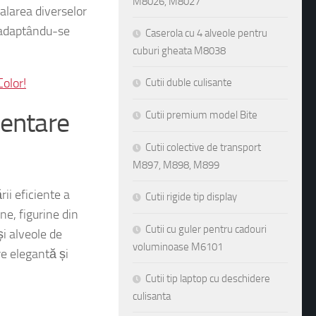
M8026, M8027
, adaptându-se
Caserola cu 4 alveole pentru
cuburi gheata M8038
olor!
Cutii duble culisante
zentare
Cutii premium model Bite
Cutii colective de transport
M897, M898, M899
ii eficiente a
e, figurine din
Cutii rigide tip display
i alveole de
Cutii cu guler pentru cadouri
e elegantă și
voluminoase M6101
Cutii tip laptop cu deschidere
culisanta