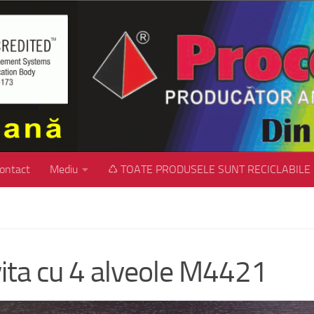
ontact
Mediu
♺ TOATE PRODUSELE SUNT RECICLABILE
ita cu 4 alveole M4421