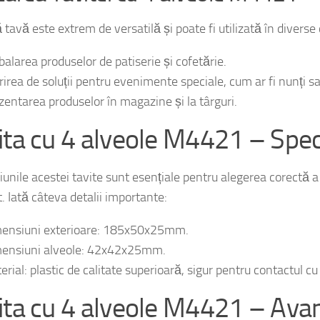
tavă este extrem de versatilă și poate fi utilizată în diverse
alarea produselor de patiserie și cofetărie.
rirea de soluții pentru evenimente speciale, cum ar fi nunți sa
zentarea produselor în magazine și la târguri.
ita cu 4 alveole M4421 – Speci
unile acestei tavite sunt esențiale pentru alegerea corectă a
. Iată câteva detalii importante:
ensiuni exterioare: 185x50x25mm.
ensiuni alveole: 42x42x25mm.
erial: plastic de calitate superioară, sigur pentru contactul cu
ita cu 4 alveole M4421 – Ava