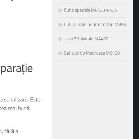
Cutie speciala M6433-6434
Cutii pliabile pentru torturi M856
Tava 50 alveole M4402
Set cutii tip Matriosca M6430
parație
ersonalizare. Este
 cea mai bună
i, fără a