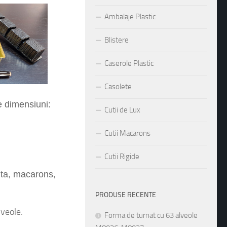
Ambalaje Plastic
Blistere
Caserole Plastic
Casolete
 dimensiuni:
Cutii de Lux
Cutii Macarons
Cutii Rigide
nta, macarons,
PRODUSE RECENTE
lveole.
Forma de turnat cu 63 alveole
alarea diverselor