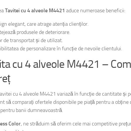
rea
Tavitei cu 4 alveole M4421
aduce numeroase beneficii:
ign elegant, care atrage atenția clienților.
tejează produsele de deteriorare.
 de transportat și de utilizat.
bilitatea de personalizare în funcție de nevoile clientului.
ita cu 4 alveole M4421 – Com
reț
avitei cu 4 alveole M4421 variază în funcție de cantitate și p
nt să comparați ofertele disponibile pe piață pentru a obține
 pentru banii dumneavoastră.
ess Color
, ne străduim să oferim cele mai competitive prețur
ite calitatea.