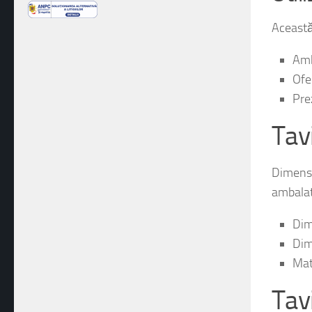
Această 
Amb
Ofe
Pre
Tav
Dimensi
ambalat
Dim
Dim
Mat
Tav