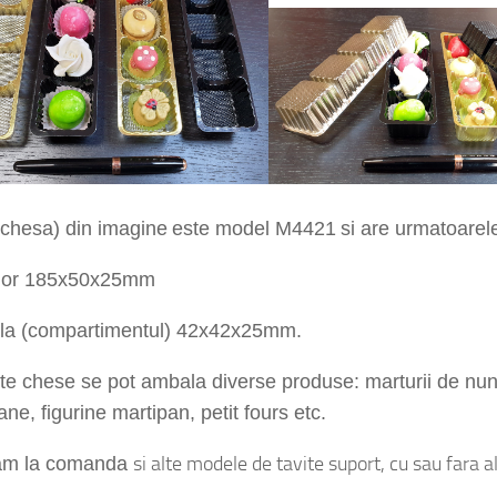
(chesa) din imagine
este
model M4
421
si are
urmatoarele
ior
185x50x25
mm
ola (compartimentul)
42x42x25
mm.
te chese se pot ambala diverse produse: marturii de nu
e, figurine martipan, petit fours etc.
si alte
modele
de tavite suport, cu sau fara a
am la comanda
cu 4 alveole M4421
este un produs versatil, ideal pentru amb