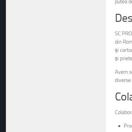
Des
SC PROC
din Româ
și cart
și prie
Avem sed
diverse 
Col
Colabor
Pro
Con