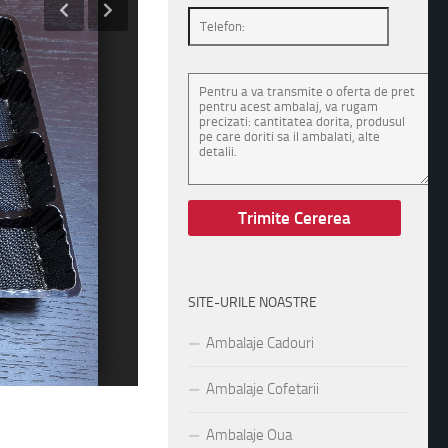
SITE-URILE NOASTRE
Ambalaje Cadouri
Ambalaje Cofetarii
Ambalaje Oua