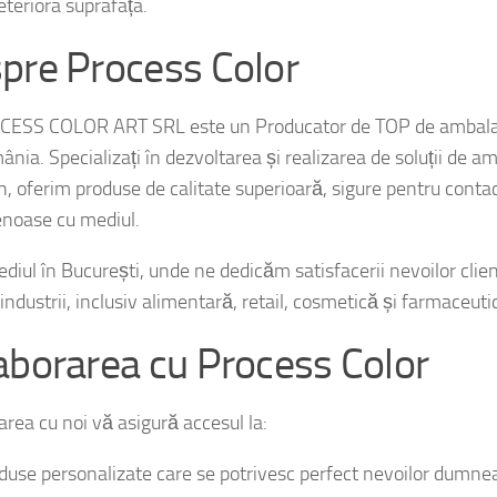
pre Process Color
ESS COLOR ART SRL este un Producator de TOP de ambalaj
nia. Specializați în dezvoltarea și realizarea de soluții de am
on, oferim produse de calitate superioară, sigure pentru conta
tenoase cu mediul.
iul în București, unde ne dedicăm satisfacerii nevoilor clienț
industrii, inclusiv alimentară, retail, cosmetică și farmaceuti
aborarea cu Process Color
area cu noi vă asigură accesul la:
duse personalizate care se potrivesc perfect nevoilor dumne
trol total asupra procesului de producție.