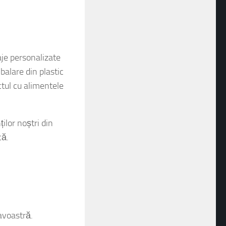
e personalizate
balare din plastic
ctul cu alimentele
ilor noștri din
că.
avoastră.