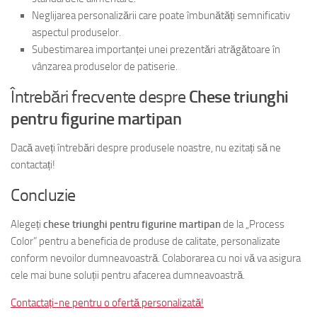
Neglijarea personalizării care poate îmbunătăți semnificativ
aspectul produselor.
Subestimarea importanței unei prezentări atrăgătoare în
vânzarea produselor de patiserie.
Întrebări frecvente despre
Chese triunghi
pentru figurine martipan
Dacă aveți întrebări despre produsele noastre, nu ezitați să ne
contactați!
Concluzie
Alegeți
chese triunghi pentru figurine martipan
de la „Process
Color” pentru a beneficia de produse de calitate, personalizate
conform nevoilor dumneavoastră. Colaborarea cu noi vă va asigura
cele mai bune soluții pentru afacerea dumneavoastră.
Contactați-ne pentru o ofertă personalizată!