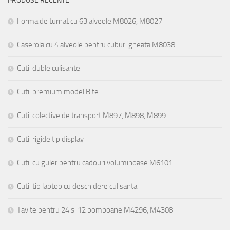
PRODUSE RECENTE
Forma de turnat cu 63 alveole M8026, M8027
Caserola cu 4 alveole pentru cuburi gheata M8038
Cutii duble culisante
Cutii premium model Bite
Cutii colective de transport M897, M898, M899
Cutii rigide tip display
Cutii cu guler pentru cadouri voluminoase M6101
Cutii tip laptop cu deschidere culisanta
Tavite pentru 24 si 12 bomboane M4296, M4308