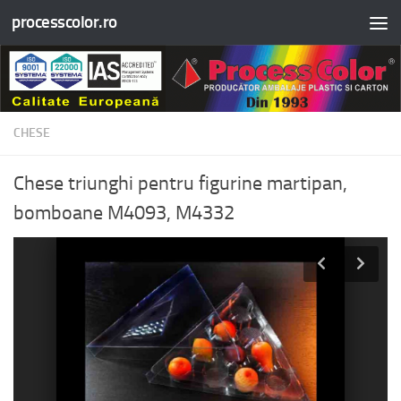
processcolor.ro
Skip to content
CHESE
Chese triunghi pentru figurine martipan,
bomboane M4093, M4332