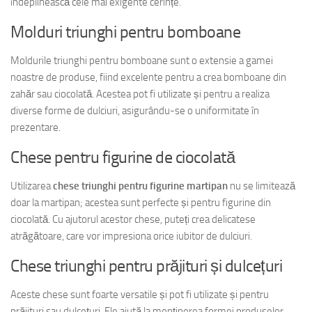
îndeplinească cele mai exigente cerințe.
Molduri triunghi pentru bomboane
Moldurile triunghi pentru bomboane sunt o extensie a gamei
noastre de produse, fiind excelente pentru a crea bomboane din
zahăr sau ciocolată. Acestea pot fi utilizate și pentru a realiza
diverse forme de dulciuri, asigurându-se o uniformitate în
prezentare.
Chese pentru figurine de ciocolată
Utilizarea
chese triunghi pentru figurine martipan
nu se limitează
doar la martipan; acestea sunt perfecte și pentru figurine din
ciocolată. Cu ajutorul acestor chese, puteți crea delicatese
atrăgătoare, care vor impresiona orice iubitor de dulciuri.
Chese triunghi pentru prăjituri și dulcețuri
Aceste chese sunt foarte versatile și pot fi utilizate și pentru
prăjituri sau dulcețuri. Ele ajută la menținerea formei produselor,