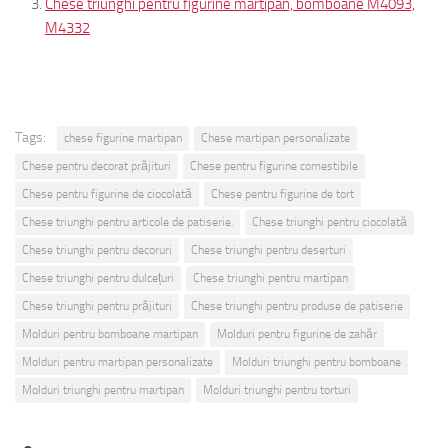
Chese triunghi pentru figurine martipan, bomboane M4093,
M4332
Tags:
chese figurine martipan
Chese martipan personalizate
Chese pentru decorat prăjituri
Chese pentru figurine comestibile
Chese pentru figurine de ciocolată
Chese pentru figurine de tort
Chese triunghi pentru articole de patiserie.
Chese triunghi pentru ciocolată
Chese triunghi pentru decoruri
Chese triunghi pentru deserturi
Chese triunghi pentru dulcețuri
Chese triunghi pentru martipan
Chese triunghi pentru prăjituri
Chese triunghi pentru produse de patiserie
Molduri pentru bomboane martipan
Molduri pentru figurine de zahăr
Molduri pentru martipan personalizate
Molduri triunghi pentru bomboane
Molduri triunghi pentru martipan
Molduri triunghi pentru torturi