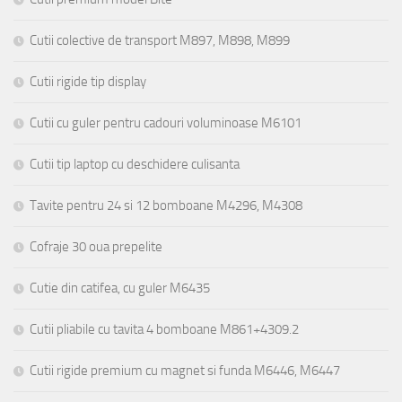
Cutii colective de transport M897, M898, M899
Cutii rigide tip display
Cutii cu guler pentru cadouri voluminoase M6101
Cutii tip laptop cu deschidere culisanta
Tavite pentru 24 si 12 bomboane M4296, M4308
Cofraje 30 oua prepelite
Cutie din catifea, cu guler M6435
Cutii pliabile cu tavita 4 bomboane M861+4309.2
Cutii rigide premium cu magnet si funda M6446, M6447