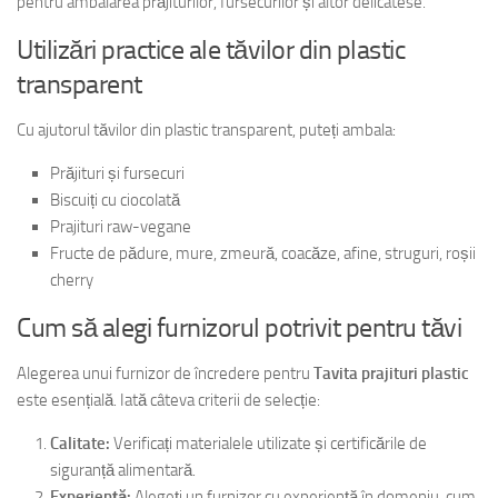
pentru ambalarea prăjiturilor, fursecurilor și altor delicatese.
Utilizări practice ale tăvilor din plastic
transparent
Cu ajutorul tăvilor din plastic transparent, puteți ambala:
Prăjituri și fursecuri
Biscuiți cu ciocolată
Prajituri raw-vegane
Fructe de pădure, mure, zmeură, coacăze, afine, struguri, roșii
cherry
Cum să alegi furnizorul potrivit pentru tăvi
Alegerea unui furnizor de încredere pentru
Tavita prajituri plastic
este esențială. Iată câteva criterii de selecție:
Calitate:
Verificați materialele utilizate și certificările de
siguranță alimentară.
Experiență:
Alegeți un furnizor cu experiență în domeniu, cum