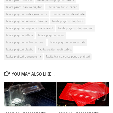
Tavita pentru dulciuri
Tavita pentru prajituri M4414
Tavita pentru servire prajituri
Tavita prajituri cu capac
Tavita prajituri cu design atractiv.
Tavita prajituri de calitate
Tavita prajituri de unica folosinta
Tavita prajituri din plastic
Tavita prajituri din plastic transparent
Tavita prajituri din polistiren
Tavita prajituri ieftina
Tavita prajituri online
Tavita prajituri pentru petreceri
Tavita prajituri personalizata
Tavita prajituri plastic
Tavita prajituri reutilizabila
Tavita prajituri transparenta
Tavita transparenta pentru prajituri
YOU MAY ALSO LIKE...