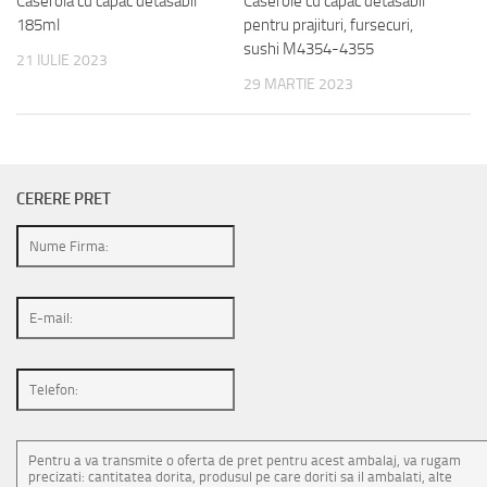
Caserola cu capac detasabil
Caserole cu capac detasabil
185ml
pentru prajituri, fursecuri,
sushi M4354-4355
21 IULIE 2023
29 MARTIE 2023
CERERE PRET