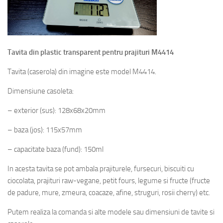
Tavita din plastic transparent pentru prajituri M4414
Tavita (caserola) din imagine este model M4414.
Dimensiune casoleta:
– exterior (sus): 128x68x20mm
– baza (jos): 115x57mm
– capacitate baza (fund): 150ml
In acesta tavita se pot ambala prajiturele, fursecuri, biscuiti cu
ciocolata, prajituri raw-vegane, petit fours, legume si fructe (fructe
de padure, mure, zmeura, coacaze, afine, struguri, rosii cherry) etc.
Putem realiza la comanda si alte modele sau dimensiuni de tavite si