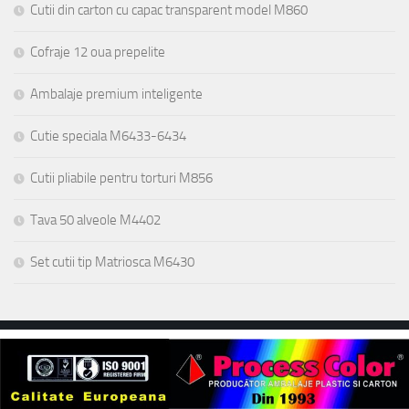
Cutii din carton cu capac transparent model M860
Cofraje 12 oua prepelite
Ambalaje premium inteligente
Cutie speciala M6433-6434
Cutii pliabile pentru torturi M856
Tava 50 alveole M4402
Set cutii tip Matriosca M6430