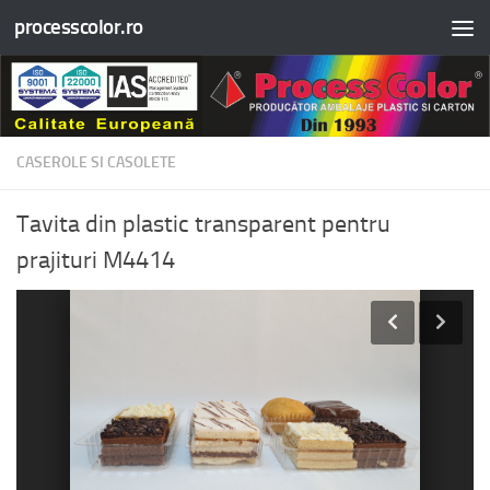
processcolor.ro
Skip to content
CASEROLE SI CASOLETE
Tavita din plastic transparent pentru
prajituri M4414