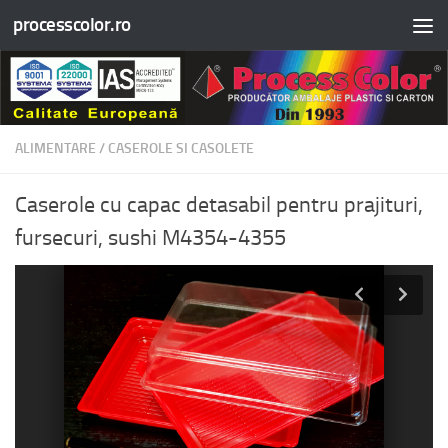
processcolor.ro
Skip to content
ALIMENTARE
/
CASEROLE SI CASOLETE
Caserole cu capac detasabil pentru prajituri,
fursecuri, sushi M4354-4355