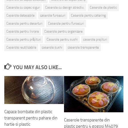
Caserole cu capac sigur
Caserole cu design atractiv.
Caserole de plastic
Caserole detasabile
caserole fursecuri
Caserole pentru catering
Caserole pentru deserturi
Caserole pentru fursecuri
Caserole pentru livrare
Caserole pentru organizare
Caserole pentru prăjituri
Caserole pentru sushi
caserole prajituri
Caserole reutilizabile
caserole sushi
caserole transparente
YOU MAY ALSO LIKE...
Capace bombate din plastic
transparent pentru pahare din
Caserole transparente din
hartie si plastic
plastic pentru 4 gogosi M4079