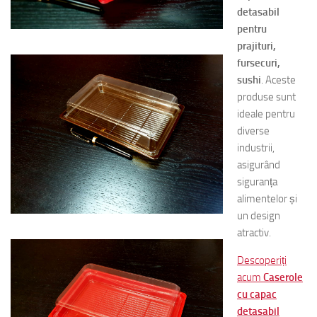
detasabil
pentru
prajituri,
fursecuri,
sushi
. Aceste
produse sunt
ideale pentru
diverse
industrii,
asigurând
siguranța
alimentelor și
un design
atractiv.
Descoperiți
acum
Caserole
cu capac
detasabil