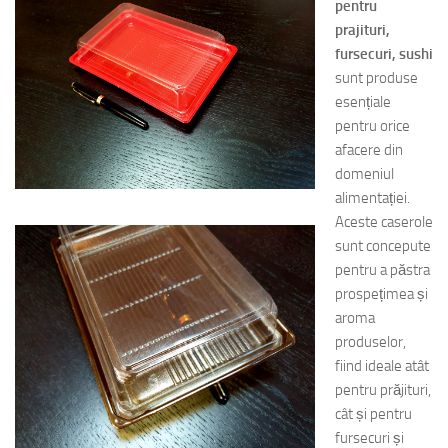
pentru
prajituri,
fursecuri, sushi
sunt produse
esențiale
pentru orice
afacere din
domeniul
alimentației.
Aceste caserole
sunt concepute
pentru a păstra
prospețimea și
aroma
produselor,
fiind ideale atât
pentru prăjituri,
cât și pentru
fursecuri și