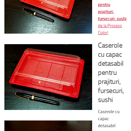
pentru
prajituri,
fursecuri, sushi
de la Process
Color!
Caserole
cu capac
detasabil
pentru
prajituri,
fursecuri,
sushi
Caserole cu
capac
detasabil