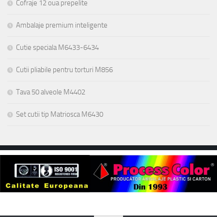
Cofraje 12 oua prepelite
Ambalaje premium inteligente
Cutie speciala M6433-6434
Cutii pliabile pentru torturi M856
Tava 50 alveole M4402
Set cutii tip Matriosca M6430