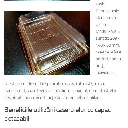
sushi.
Dimensiunile
standard ale
caserolei
M4354-4355
sunt de 209 x
140 x 50 mm,
ceea ce le face
perfecte pentru
porții
individuale.
Aceste caserole sunt disponibile cu baza colorată și capac
transparent, sau integral din plastic transparent, oferind astfel o
flexibilitate maximă în funcție de preferințele clienților.
Beneficiile utilizării caserolelor cu capac
detasabil