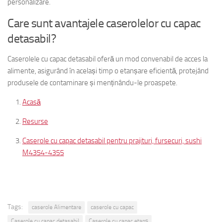
personalizare.
Care sunt avantajele caserolelor cu capac
detasabil?
Caserolele cu capac detasabil oferă un mod convenabil de acces la
alimente, asigurând în același timp o etanșare eficientă, protejând
produsele de contaminare și menținându-le proaspete.
Acasă
Resurse
Caserole cu capac detasabil pentru prajituri, fursecuri, sushi
M4354-4355
Tags:
caserole Alimentare
caserole cu capac
Caserole cu capac detasabil
Caserole cu capac etanș