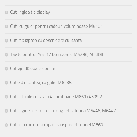
Cutii rigide tip display
Cutii cu guler pentru cadouri voluminoase M6101
Cutii tip laptop cu deschidere culisanta
Tavite pentru 24 si 12 bomboane M4296, M4308
Cofraje 30 oua prepelite
Cutie din catifea, cu guler M6435
Cutii pliabile cu tavita 4 bomboane M861+4309.2
Cutii rigide premium cu magnet si funda M6446, M6447
Cutii din carton cu capac transparent model M860