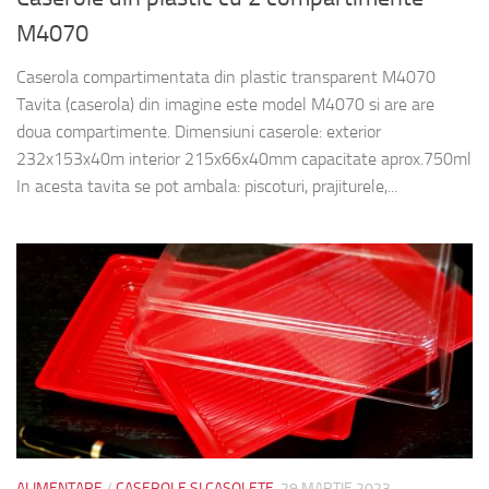
M4070
Caserola compartimentata din plastic transparent M4070
Tavita (caserola) din imagine este model M4070 si are are
doua compartimente. Dimensiuni caserole: exterior
232x153x40m interior 215x66x40mm capacitate aprox.750ml
In acesta tavita se pot ambala: piscoturi, prajiturele,...
ALIMENTARE
/
CASEROLE SI CASOLETE
29 MARTIE 2023