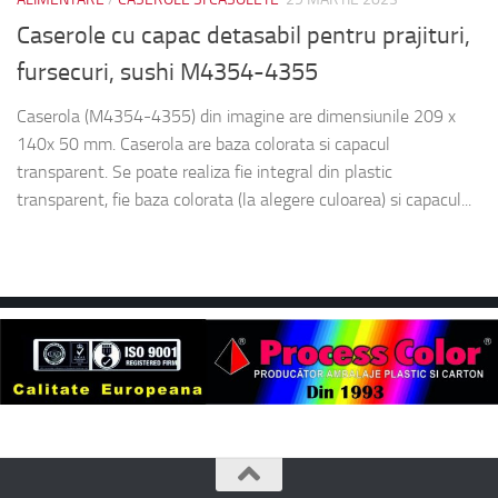
Caserole cu capac detasabil pentru prajituri,
fursecuri, sushi M4354-4355
Caserola (M4354-4355) din imagine are dimensiunile 209 x
140x 50 mm. Caserola are baza colorata si capacul
transparent. Se poate realiza fie integral din plastic
transparent, fie baza colorata (la alegere culoarea) si capacul...