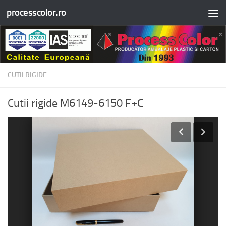
processcolor.ro
Skip to content
CUTII RIGIDE
Cutii rigide M6149-6150 F+C