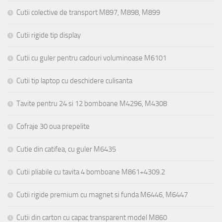
Cutii colective de transport M897, M898, M899
Cutii rigide tip display
Cutii cu guler pentru cadouri voluminoase M6101
Cutii tip laptop cu deschidere culisanta
Tavite pentru 24 si 12 bomboane M4296, M4308
Cofraje 30 oua prepelite
Cutie din catifea, cu guler M6435
Cutii pliabile cu tavita 4 bomboane M861+4309.2
Cutii rigide premium cu magnet si funda M6446, M6447
Cutii din carton cu capac transparent model M860