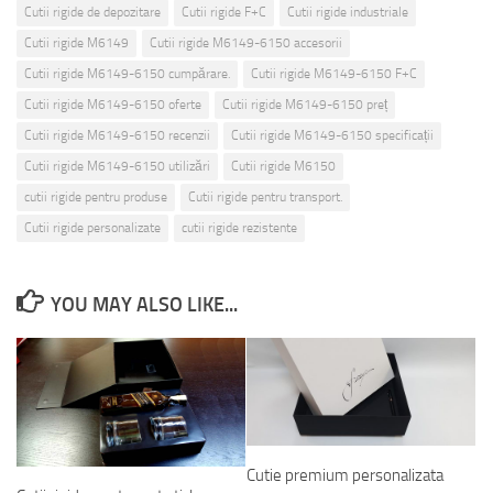
Cutii rigide de depozitare
Cutii rigide F+C
Cutii rigide industriale
Cutii rigide M6149
Cutii rigide M6149-6150 accesorii
Cutii rigide M6149-6150 cumpărare.
Cutii rigide M6149-6150 F+C
Cutii rigide M6149-6150 oferte
Cutii rigide M6149-6150 preț
Cutii rigide M6149-6150 recenzii
Cutii rigide M6149-6150 specificații
Cutii rigide M6149-6150 utilizări
Cutii rigide M6150
cutii rigide pentru produse
Cutii rigide pentru transport.
Cutii rigide personalizate
cutii rigide rezistente
YOU MAY ALSO LIKE...
Cutie premium personalizata