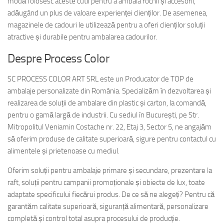
modă folosesc aceste cutii pentru a ambala rochii și accesorii,
adăugând un plus de valoare experienței clienților. De asemenea,
magazinele de cadouri le utilizează pentru a oferi clienților soluții
atractive și durabile pentru ambalarea cadourilor.
Despre Process Color
SC PROCESS COLOR ART SRL este un Producator de TOP de
ambalaje personalizate din România. Specializăm în dezvoltarea și
realizarea de soluții de ambalare din plastic și carton, la comandă,
pentru o gamă largă de industrii. Cu sediul în București, pe Str.
Mitropolitul Veniamin Costache nr. 22, Etaj 3, Sector 5, ne angajăm
să oferim produse de calitate superioară, sigure pentru contactul cu
alimentele și prietenoase cu mediul.
Oferim soluții pentru ambalaje primare și secundare, prezentare la
raft, soluții pentru campanii promoționale și obiecte de lux, toate
adaptate specificului fiecărui produs. De ce să ne alegeți? Pentru că
garantăm calitate superioară, siguranță alimentară, personalizare
completă și control total asupra procesului de producție.