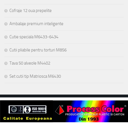
Cofraje 12 oua prepelite
Ambalaje premium inteligente
Cutie speciala M6433-6434
Cutii pliabile pentru torturi M856
Tava 50 alveole M4402
Set cutii tip Matriosca M6430