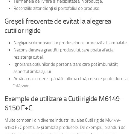
Termenele de livrare și flexibilitatea în producție.
Recenziile altor clienți și portofoliul de produse.
Greșeli frecvente de evitat la alegerea
cutiilor rigide
Neglijarea dimensiunilor produselor ce urmează a fi ambalate.
Neconsiderarea greutății produsului, care poate afecta
rezistența cutiei.
Ignorarea opțiunilor de personalizare care pot îmbunătăți
aspectul ambalajului.
Amânarea comenzii până în ultima clipă, ceea ce poate duce la
întârzieri.
Exemple de utilizare a Cutii rigide M6149-
6150 F+C
Multe companii din diverse industrii au ales Cutii rigide M6149-
6150 F+C pentru a-și ambala produsele. De exemplu, branduri de