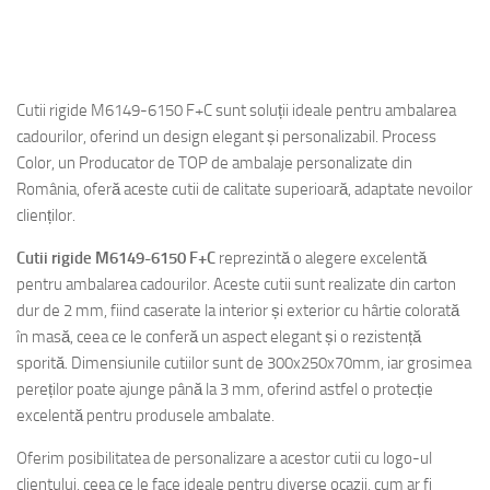
hedare
Cutii rigide M6149-6150 F+C sunt soluții ideale pentru ambalarea
cadourilor, oferind un design elegant și personalizabil. Process
Color, un Producator de TOP de ambalaje personalizate din
România, oferă aceste cutii de calitate superioară, adaptate nevoilor
clienților.
Cutii rigide M6149-6150 F+C
reprezintă o alegere excelentă
pentru ambalarea cadourilor. Aceste cutii sunt realizate din carton
dur de 2 mm, fiind caserate la interior și exterior cu hârtie colorată
în masă, ceea ce le conferă un aspect elegant și o rezistență
sporită. Dimensiunile cutiilor sunt de 300x250x70mm, iar grosimea
pereților poate ajunge până la 3 mm, oferind astfel o protecție
excelentă pentru produsele ambalate.
Oferim posibilitatea de personalizare a acestor cutii cu logo-ul
clientului, ceea ce le face ideale pentru diverse ocazii, cum ar fi