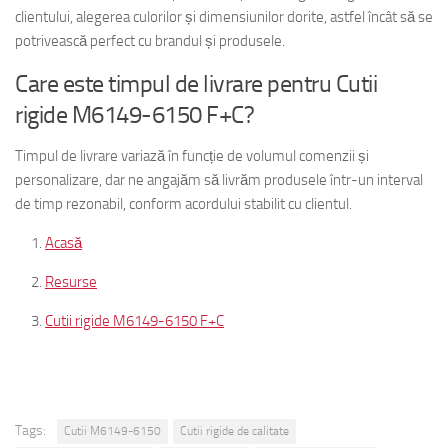
clientului, alegerea culorilor și dimensiunilor dorite, astfel încât să se
potrivească perfect cu brandul și produsele.
Care este timpul de livrare pentru Cutii
rigide M6149-6150 F+C?
Timpul de livrare variază în funcție de volumul comenzii și
personalizare, dar ne angajăm să livrăm produsele într-un interval
de timp rezonabil, conform acordului stabilit cu clientul.
Acasă
Resurse
Cutii rigide M6149-6150 F+C
Tags:
Cutii M6149-6150
Cutii rigide de calitate