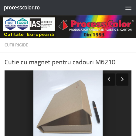
processcolor.ro
Skip to content
CUTII RIGIDE
Cutie cu magnet pentru cadouri M6210