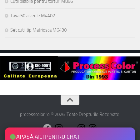
Cutii pliabile pentru torturi M856
Tava 50 alveole M4402
Set cutii tip Matriosca M6430
processcolor.ro © 2026. Toate Drepturile Rezervate.
APASĂ AICI PENTRU CHAT