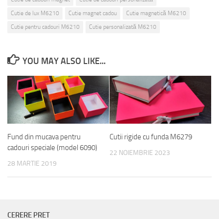
Cutie de lux M6210
Cutie magnet cadou
Cutie magnetică M6210
Cutie pentru cadouri M6210
Cutie personalizată M6210
YOU MAY ALSO LIKE...
Fund din mucava pentru
Cutii rigide cu funda M6279
cadouri speciale (model 6090)
22 NOIEMBRIE 2023
28 MARTIE 2019
CERERE PRET