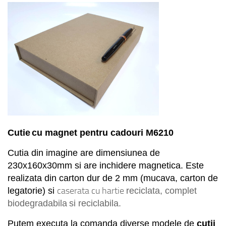
Cuti
e
cu magnet
pentru cadouri
M
6
210
Cutia din imagine are dimensiunea de
230x160x30mm si are inchidere magnetica. E
ste
r
ealizata din carton dur de 2 mm (mucava, carton de
caserata cu hartie
legatorie) si
reciclata, complet
biodegradabila
si reciclabila.
Putem executa la comanda diverse modele de
cutii