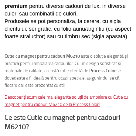
premium
pentru
diverse cadouri
de lux
,
in diverse
culori sau combinatii de culori.
Produsele se pot personaliza, la cerere, cu sigla
clientului: serigrafic, cu folio auriu/argintiu (cu aspect
foarte stralucitor) sau cu timbru sec (sigla apasata).
postcards
Cutie cu magnet pentru cadouri M6210
este o soluție elegantă și
practică pentru ambalarea cadourilor. Cu un design sofisticat și
materiale de calitate, această cutie oferită de
Process Color
se
dovedește a fi ideală pentru ocazii speciale, asigurându-se că
fiecare dar este prezentat cu stil.
Descoperiți acum cele mai elegante soluții de ambalare cu Cutie cu
magnet pentru cadouri M6210 de la Process Color!
Ce este
Cutie cu magnet pentru cadouri
M6210
?