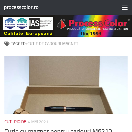
processcolor.ro
Skip to content
TAGGED:
CUTIE DE CADOURI MAGNET
CUTII RIGIDE
4 MAI 2021
Cutie cu magnet pentru cadouri M6210