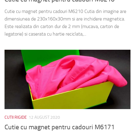
Cutie cu magnet pentru cadouri M6210 Cutia din imagine are
dimensiunea de 230x160x30mm si are inchidere magnetica.
Este realizata din carton dur de 2 mm (mucava, carton de
legatorie) si caserata cu hartie reciclata,...
CUTII RIGIDE
12 AUGUST 2020
Cutie cu magnet pentru cadouri M6171