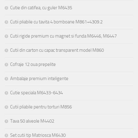
Cutie din catifea, cu guler M6435
Cutii pliabile cu tavita 4 bomboane M861+4309.2
Cutii rigide premium cu magnet si funda M6446, M6447
Cutii din carton cu capac transparent model M860
Cofraje 12 oua prepelite
Ambalaje premium inteligente
Cutie speciala M6433-6434
Cutii pliabile pentru torturi M856
Tava 50 alveole M4402
Set cutii tip Matriosca M6430