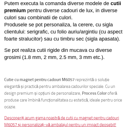
Putem executa la comanda diverse modele de
cutii
premium
pentru
diverse cadouri
de lux
,
in diverse
culori sau combinatii de culori.
Produsele se pot personaliza, la cerere, cu sigla
clientului: serigrafic, cu folio auriu/argintiu (cu aspect
foarte stralucitor) sau cu timbru sec (sigla apasata).
Se pot realiza cutii rigide din mucava cu diverse
grosimi (1.8 mm, 2 mm, 2.5 mm, 3 mm etc.).
hagagvicenzo
Cutie cu magnet pentru cadouri M6057
reprezintă o soluție
elegantă și practică pentru ambalarea cadourilor speciale. Cu un
design premium și opțiuni de personalizare,
Process Color
oferă
produse care îmbină funcționalitatea cu estetică, ideale pentru orice
ocazie.
Descoperiți acum gama noastră de cutii cu magnet pentru cadouri
M6057 și personalizați-vă ambalajul pentru un impact deosebit!