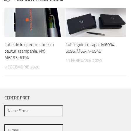
Cutie de lux pentru sticle cu
Cutii rigide cu capac M6094-
bauturi (sampanie, vin)
6095, M6544-6545
M6193-6194
11 FEBRUARIE 2020
9 DECEMBRIE 2020
CERERE PRET