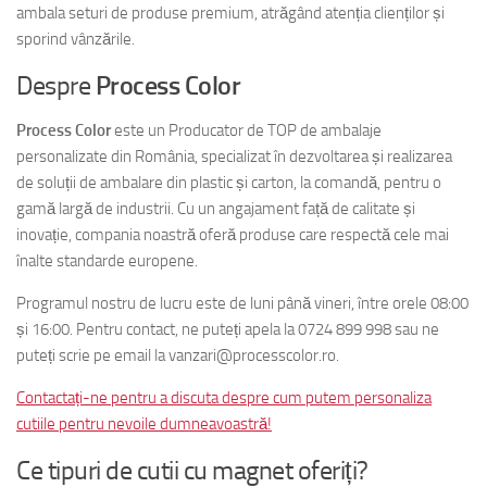
ambala seturi de produse premium, atrăgând atenția clienților și
sporind vânzările.
Despre
Process Color
Process Color
este un Producator de TOP de ambalaje
personalizate din România, specializat în dezvoltarea și realizarea
de soluții de ambalare din plastic și carton, la comandă, pentru o
gamă largă de industrii. Cu un angajament față de calitate și
inovație, compania noastră oferă produse care respectă cele mai
înalte standarde europene.
Programul nostru de lucru este de luni până vineri, între orele 08:00
și 16:00. Pentru contact, ne puteți apela la 0724 899 998 sau ne
puteți scrie pe email la vanzari@processcolor.ro.
Contactați-ne pentru a discuta despre cum putem personaliza
cutiile pentru nevoile dumneavoastră!
Ce tipuri de cutii cu magnet oferiți?