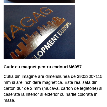
Cuti
e
cu magnet
pentru
cadouri
M
6
057
Cutia din imagine are dimensiunea de
390x300x115
mm si are inchidere magnetica. E
ste r
ealizata din
carton dur de 2 mm (mucava, carton de legatorie)
si
caserata la interior si exterior cu hartie colorata in
masa.