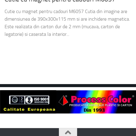
Cutie cu magnet pentru cadouri M6057 Cutia din imagine are
dimensiunea de 390x300x115 mm si are inchidere magnetica.
Este realizata din carton dur de 2 mm (mucava, carton de
legatorie) si caserata la interior...