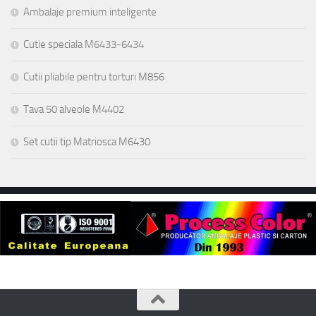
Ambalaje premium inteligente
Cutie speciala M6433-6434
Cutii pliabile pentru torturi M856
Tava 50 alveole M4402
Set cutii tip Matriosca M6430