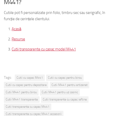
M441?
Cutiile pot fi personalizate prin folio, timbru sec sau serigrafic, în
funcție de cerințele clientului.
Acasă
Resurse
Cutii transparente cu capac model M441
Tags:
Cutii cu capac M441
Cutii cu capac pentru birou
Cutii cu capac pentru depozitare
Cutii M441 pentru artizanat
Cutii M441 pentru birou
Cutii M441 pentru uz casnic
Cutii M441 transparente
Cutii transparente cu capac ieftine
Cutii transparente cu capac M441
Cutii transparente cu capac M441 accesorii