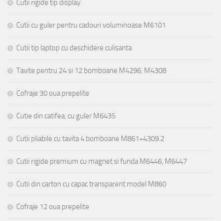
Cutii rigide tip display
Cutii cu guler pentru cadouri voluminoase M6101
Cutii tip laptop cu deschidere culisanta
Tavite pentru 24 si 12 bomboane M4296, M4308
Cofraje 30 oua prepelite
Cutie din catifea, cu guler M6435
Cutii pliabile cu tavita 4 bomboane M861+4309.2
Cutii rigide premium cu magnet si funda M6446, M6447
Cutii din carton cu capac transparent model M860
Cofraje 12 oua prepelite