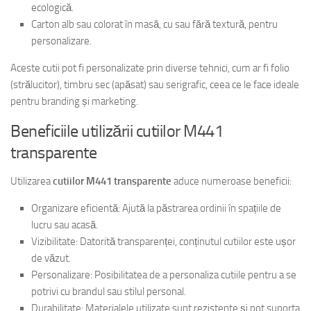
ecologică.
Carton alb sau colorat în masă, cu sau fără textură, pentru
personalizare.
Aceste cutii pot fi personalizate prin diverse tehnici, cum ar fi folio
(strălucitor), timbru sec (apăsat) sau serigrafic, ceea ce le face ideale
pentru branding și marketing.
Beneficiile utilizării cutiilor M441
transparente
Utilizarea
cutiilor M441 transparente
aduce numeroase beneficii:
Organizare eficientă: Ajută la păstrarea ordinii în spațiile de
lucru sau acasă.
Vizibilitate: Datorită transparenței, conținutul cutiilor este ușor
de văzut.
Personalizare: Posibilitatea de a personaliza cutiile pentru a se
potrivi cu brandul sau stilul personal.
Durabilitate: Materialele utilizate sunt rezistente și pot suporta