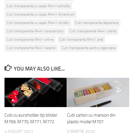
Cutii transparente cu capac M441 achiziție
Cutii transparente cu capac M441 dimensiuni
Cutii transparente cu capac M441 utilizări
Cutii transparente depozitare
Cutii transparente M441 caracteristici
Cutii transparente M441 oferte
Cutii transparente M441 online
Cutii transparente M441 preț
Cutii transparente M441 recenzii
Cutii transparente pentru organizare
YOU MAY ALSO LIKE...
Cutii cu euroholder tip blister
Cutii carton cu manson din
M769, M770, M771, M772
plastic model M707
4 AUGUST 2021
5 MARTIE 2020