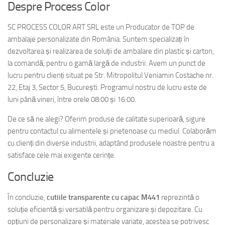
Despre Process Color
SC PROCESS COLOR ART SRL este un Producator de TOP de
ambalaje personalizate din România. Suntem specializați în
dezvoltarea și realizarea de soluții de ambalare din plastic și carton,
la comandă, pentru o gamă largă de industrii. Avem un punct de
lucru pentru clienți situat pe Str. Mitropolitul Veniamin Costache nr.
22, Etaj 3, Sector 5, București. Programul nostru de lucru este de
luni până vineri, între orele 08:00 și 16:00.
De ce să ne alegi? Oferim produse de calitate superioară, sigure
pentru contactul cu alimentele și prietenoase cu mediul. Colaborăm
cu clienți din diverse industrii, adaptând produsele noastre pentru a
satisface cele mai exigente cerințe.
Concluzie
În concluzie,
cutiile transparente cu capac M441
reprezintă o
soluție eficientă și versatilă pentru organizare și depozitare. Cu
opțiuni de personalizare și materiale variate, acestea se potrivesc