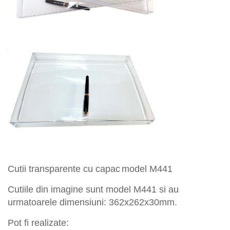
Cuti
i transparente
cu capac
model
M
441
Cutiile din imagine
sunt model M
441
si
au
urmatoarele dimensiuni:
362x262x30
mm
.
Pot fi
realizate: