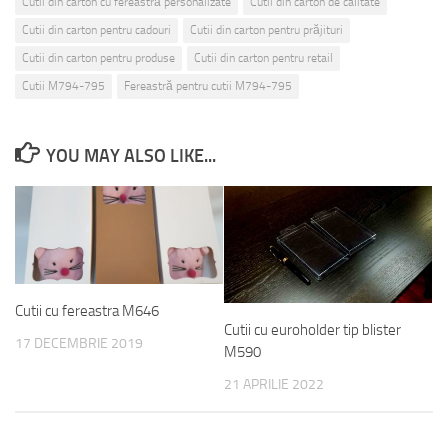
Cutii din carton cu fereastră personalizate
Cutii din carton de calitate
Cutii din carton pentru cadouri
Cutii din carton pentru prăjituri
Cutii din carton pentru produse
Cutii din carton pentru retail
Cutii M794-795
Fereastră pentru cutii M794-795
YOU MAY ALSO LIKE...
Cutii cu fereastra M646
Cutii cu euroholder tip blister
17 DECEMBRIE 2019
M590
21 APRILIE 2022