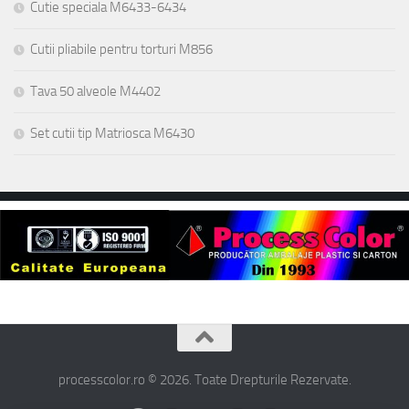
Cutie speciala M6433-6434
Cutii pliabile pentru torturi M856
Tava 50 alveole M4402
Set cutii tip Matriosca M6430
processcolor.ro © 2026. Toate Drepturile Rezervate.