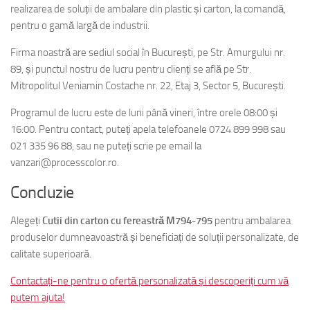
realizarea de soluții de ambalare din plastic și carton, la comandă,
pentru o gamă largă de industrii.
Firma noastră are sediul social în București, pe Str. Amurgului nr.
89, și punctul nostru de lucru pentru clienți se află pe Str.
Mitropolitul Veniamin Costache nr. 22, Etaj 3, Sector 5, București.
Programul de lucru este de luni până vineri, între orele 08:00 și
16:00. Pentru contact, puteți apela telefoanele 0724 899 998 sau
021 335 96 88, sau ne puteți scrie pe email la
vanzari@processcolor.ro.
Concluzie
Alegeți
Cutii din carton cu fereastră M794-795
pentru ambalarea
produselor dumneavoastră și beneficiați de soluții personalizate, de
calitate superioară.
Contactați-ne pentru o ofertă personalizată și descoperiți cum vă
putem ajuta!