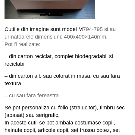
Cutiile din imagine sunt model M
794-795
si au
urmatoarele dimensiuni: 400x
400×140
mm.
Pot fi realizate:
– din carton reciclat, complet biodegradabil si
reciclabil
– din carton alb sau colorat in masa, cu sau fara
textura
–
cu sau fara fereastra
Se pot personaliza cu folio (stralucitor), timbru sec
(apasat) sau serigrafic.
In aceste cutii se pot ambala costumase copii,
hainute copii, articole copii, set trusou botez, set