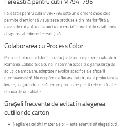
Fereastră pentru cutii M794-795
Fereastra pentru cutii M794-795 este un element cheie care
permite clienților să vizualizeze produsele din interior fără a
deschide cutia. Acest aspect este crucial în mediul de retail, unde
atragerea atenției este esențială.
Colaborarea cu Process Color
Process Color este lider în producția de ambalaje personalizate în
România. Colaborarea cu noi înseamnă acces la o gamă largă de
soluții de ambalare, adaptate nevoilor specifice ale afacerii
dumneavoastră. Ne ocupăm de fiecare detaliu, de la proiectare la
livrare, asigurându-ne că fiecare produs respectă cele mai înalte
standarde de calitate.
Greșeli frecvente de evitat în alegerea
cutiilor de carton
Neglijarea calității materialelor – este esențial să alegeți cutii