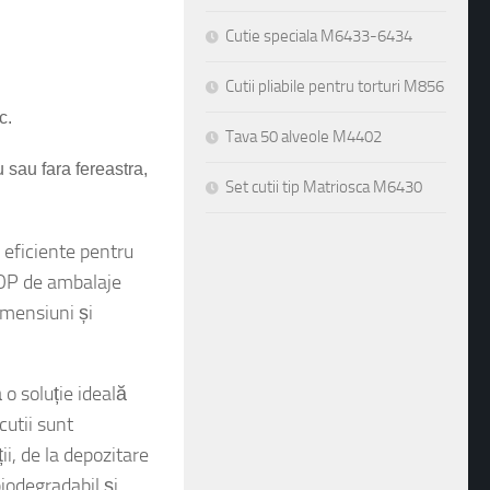
Cutie speciala M6433-6434
Cutii pliabile pentru torturi M856
Tava 50 alveole M4402
c.
Set cutii tip Matriosca M6430
 sau fara fereastra,
eficiente pentru
TOP de ambalaje
imensiuni și
 o soluție ideală
cutii sunt
ii, de la depozitare