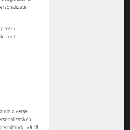
biodegradabil și
personalizate
e pentru
le sunt:
or din diverse
personalizată cu