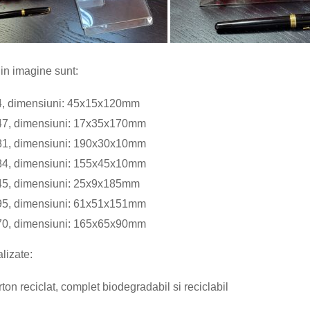
din imagine sunt:
4
, dimensiuni:
45x15x120
mm
47
, dimensiuni:
17x35x170
mm
81
, dimensiuni:
190x30x10
mm
84
, dimensiuni:
155x45x10
mm
45
, dimensiuni:
25x9x185
mm
95
, dimensiuni:
61x51x151
mm
70
, dimensiuni:
1
6
5
x
65
x
90
mm
alizate:
rton
reciclat, complet biodegradabil
si reciclabil