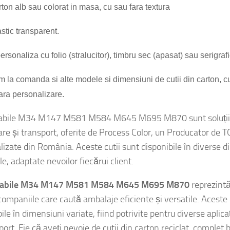
rton alb sau colorat in masa, cu sau fara textura
astic transparent.
ersonaliza cu folio (stralucitor), timbru sec (apasat) sau serigrafi
m la comanda si alte
modele si dimensiuni de cutii din carton, cu
ara personalizare.
liabile M34 M147 M581 M584 M645 M695 M870 sunt soluții 
are și transport, oferite de Process Color, un Producator de 
lizate din România. Aceste cutii sunt disponibile în diverse d
e, adaptate nevoilor fiecărui client.
pliabile M34 M147 M581 M584 M645 M695 M870
reprezintă
companiile care caută ambalaje eficiente și versatile. Aceste 
ile în dimensiuni variate, fiind potrivite pentru diverse aplicaț