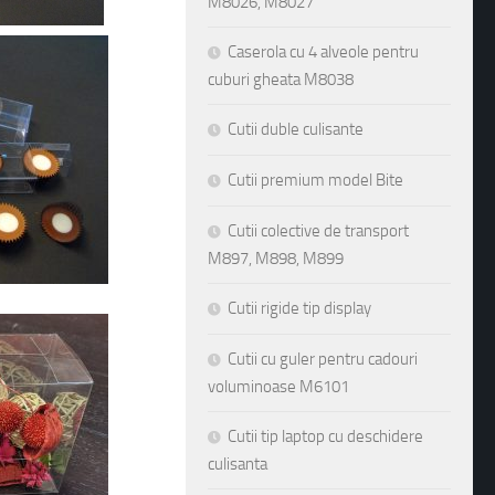
M8026, M8027
Caserola cu 4 alveole pentru
cuburi gheata M8038
Cutii duble culisante
Cutii premium model Bite
Cutii colective de transport
M897, M898, M899
Cutii rigide tip display
Cutii cu guler pentru cadouri
voluminoase M6101
Cutii tip laptop cu deschidere
culisanta