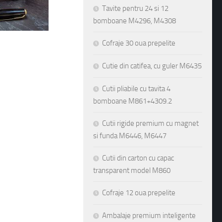
Tavite pentru 24 si 12
bomboane M4296, M4308
Cofraje 30 oua prepelite
Cutie din catifea, cu guler M6435
Cutii pliabile cu tavita 4
bomboane M861+4309.2
Cutii rigide premium cu magnet
si funda M6446, M6447
Cutii din carton cu capac
transparent model M860
Cofraje 12 oua prepelite
Ambalaje premium inteligente