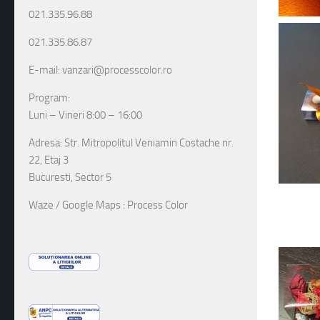
021.335.96.88
021.335.86.87
E-mail: vanzari@processcolor.ro
Program:
Luni – Vineri 8:00 – 16:00
Adresa: Str. Mitropolitul Veniamin Costache nr.
22, Etaj 3
Bucuresti, Sector 5
Waze / Google Maps : Process Color