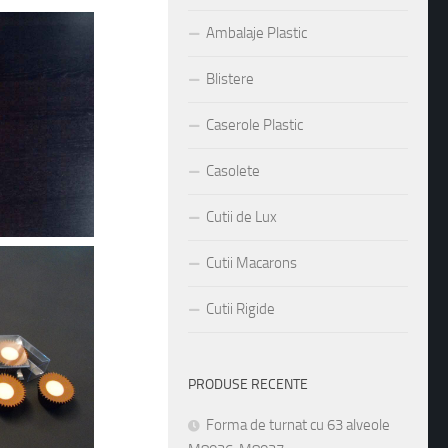
Ambalaje Plastic
Blistere
Caserole Plastic
Casolete
Cutii de Lux
Cutii Macarons
Cutii Rigide
PRODUSE RECENTE
Forma de turnat cu 63 alveole