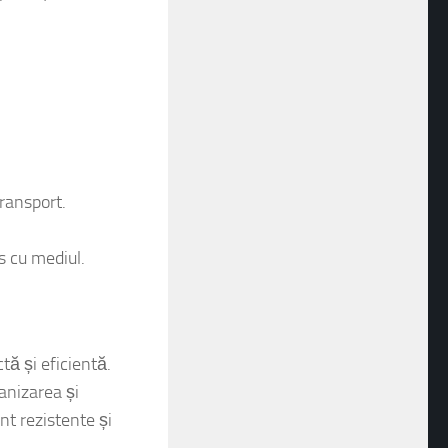
c, permițându-vă să
transport.
os cu mediul.
tă și eficientă.
ganizarea și