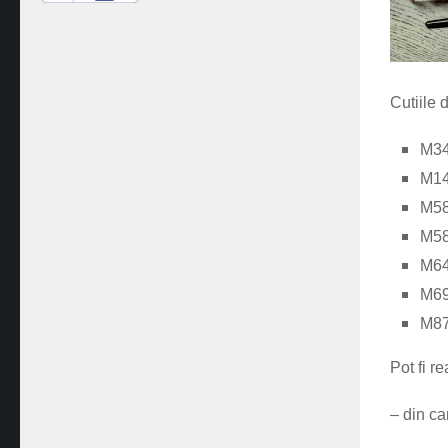
Cutiile 
M
3
M
1
M
5
M
5
M
6
M
6
M
8
Pot fi
re
– din
ca