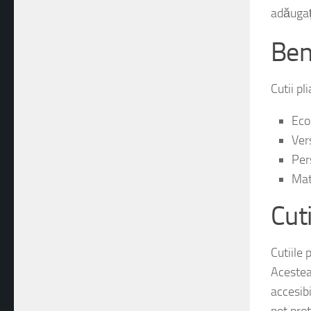
diverse 
adăugaț
Bene
Cutii pl
Eco
Vers
Pers
Mat
Cuti
Cutiile 
Acestea 