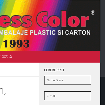
 100% ♺
CERERE PRET
1,