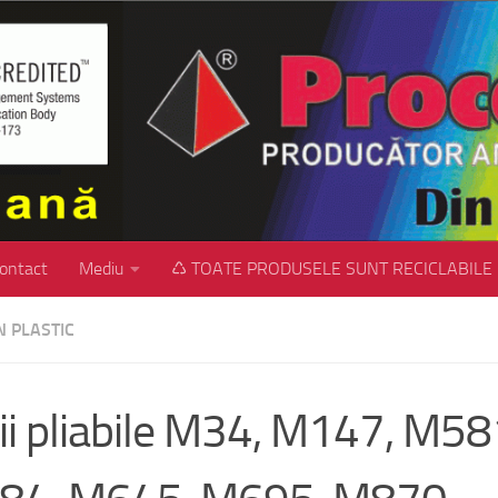
ontact
Mediu
♺ TOATE PRODUSELE SUNT RECICLABILE
IN PLASTIC
ii pliabile M34, M147, M58