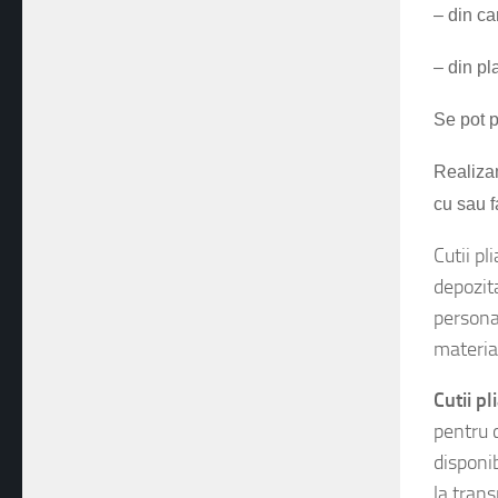
– din ca
– din pl
Se pot p
Realiza
cu sau f
Cutii p
depozit
persona
material
Cutii 
pentru 
disponib