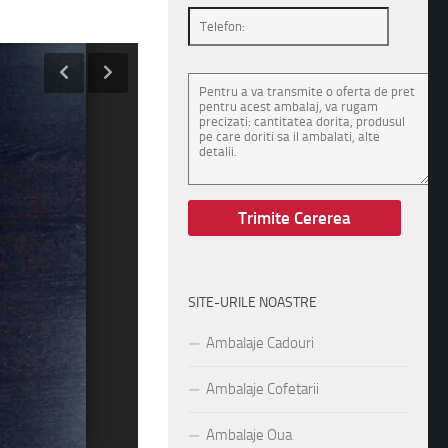
SITE-URILE NOASTRE
Ambalaje Cadouri
Ambalaje Cofetarii
Ambalaje Oua