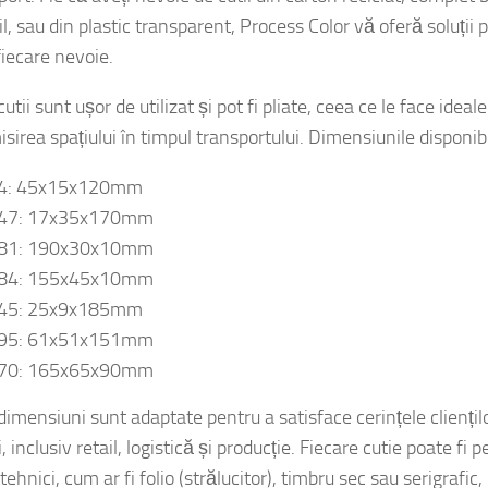
port. Fie că aveți nevoie de cutii din carton reciclat, complet 
il, sau din plastic transparent, Process Color vă oferă soluții 
fiecare nevoie.
utii sunt ușor de utilizat și pot fi pliate, ceea ce le face ideal
irea spațiului în timpul transportului. Dimensiunile disponibi
4: 45x15x120mm
47: 17x35x170mm
81: 190x30x10mm
84: 155x45x10mm
45: 25x9x185mm
95: 61x51x151mm
70: 165x65x90mm
imensiuni sunt adaptate pentru a satisface cerințele cliențil
i, inclusiv retail, logistică și producție. Fiecare cutie poate fi 