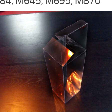
84, M645, M695, M870