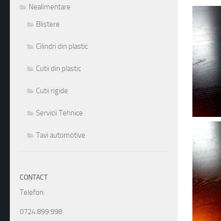
Nealimentare
1
2
3
4
5
6
7
8
Blistere
Cilindri din plastic
Cutii din plastic
Cutii rigide
Servicii Tehnice
Tavi automotive
CONTACT
Telefon:
0724.899.998