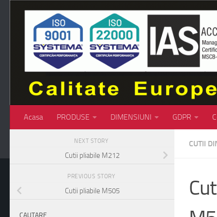
Skip to content
Acasa
PRODUSE
DIMENSIUNI
GDPR
C
NEXT STORY
CUTII D
Cutii pliabile M212
PREVIOUS STORY
Cut
Cutii pliabile M505
CAUTARE