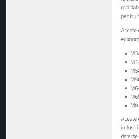
la trans
reciclab
pentru 
Aceste c
economis
M3
M1
M5
M5
M6
M6
M8
Aceste d
industri