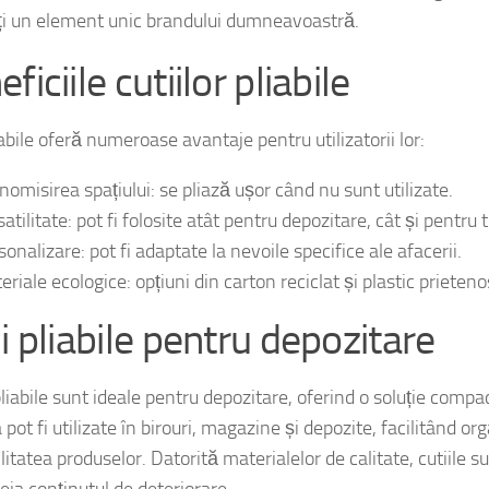
tehnici, cum ar fi folio (strălucitor), timbru sec sau serigrafi
i un element unic brandului dumneavoastră.
ficiile cutiilor pliabile
iabile oferă numeroase avantaje pentru utilizatorii lor:
nomisirea spațiului: se pliază ușor când nu sunt utilizate.
atilitate: pot fi folosite atât pentru depozitare, cât și pentru 
onalizare: pot fi adaptate la nevoile specifice ale afacerii.
eriale ecologice: opțiuni din carton reciclat și plastic prieten
i pliabile pentru depozitare
pliabile sunt ideale pentru depozitare, oferind o soluție compac
pot fi utilizate în birouri, magazine și depozite, facilitând or